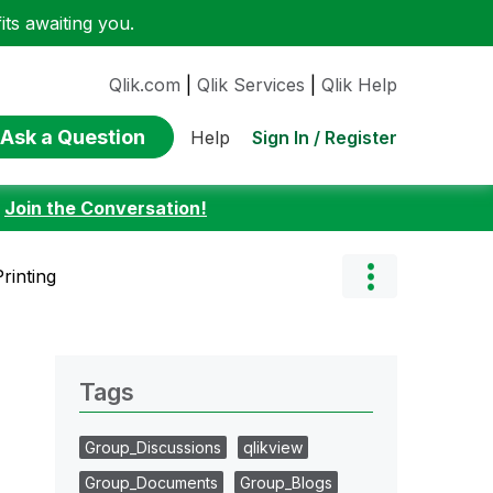
ts awaiting you.
Qlik.com
|
Qlik Services
|
Qlik Help
Ask a Question
Sign In / Register
Help
:
Join the Conversation!
rinting
Tags
Group_Discussions
qlikview
Group_Documents
Group_Blogs