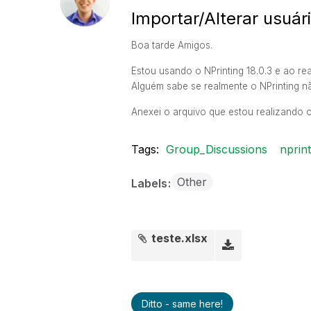
Importar/Alterar usuár
Boa tarde Amigos.
Estou usando o NPrinting 18.0.3 e ao r
Alguém sabe se realmente o NPrinting n
Anexei o arquivo que estou realizando o
Tags:
Group_Discussions
nprint
Other
Labels
teste.xlsx
Ditto - same here!