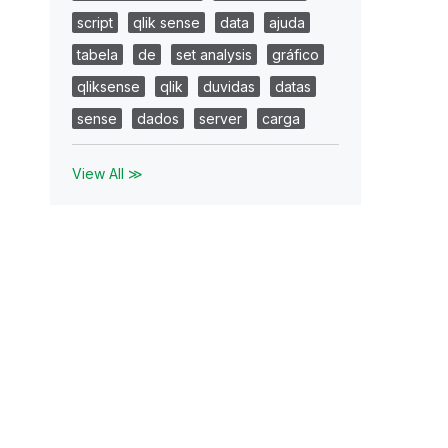
script
qlik sense
data
ajuda
tabela
de
set analysis
gráfico
qliksense
qlik
duvidas
datas
sense
dados
server
carga
View All ≫