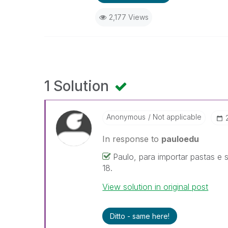
2,177 Views
1 Solution
Anonymous
Not applicable
In response to
pauloedu
Paulo, para importar pastas e
18.
View solution in original post
Ditto - same here!