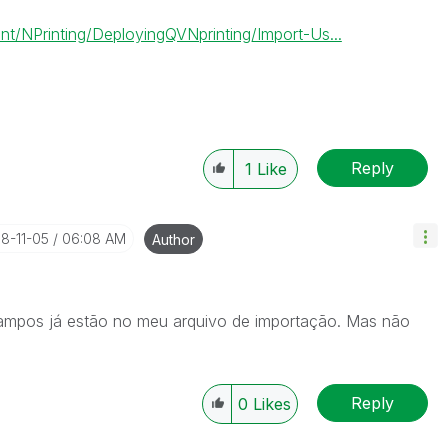
t/NPrinting/DeployingQVNprinting/Import-Us...
Reply
1
Like
18-11-05
06:08 AM
Author
 campos já estão no meu arquivo de importação. Mas não
Reply
0
Likes