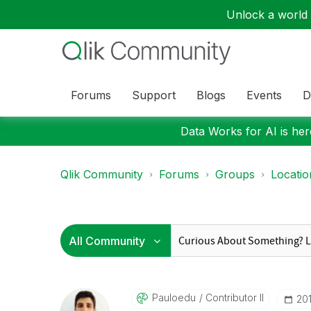
Unlock a world o
Forums
Support
Blogs
Events
D
Data Works for AI is here
Qlik Community
Forums
Groups
Locati
Pauloedu
Contributor II
‎20