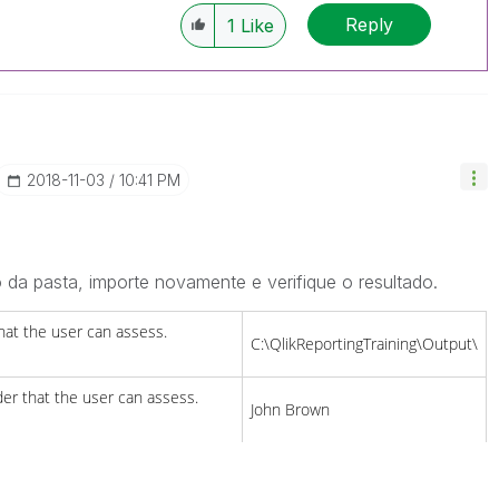
Reply
1
Like
‎2018-11-03
10:41 PM
a pasta, importe novamente e verifique o resultado.
that the user can assess.
C:\QlikReportingTraining\Output\
der that the user can assess.
John Brown