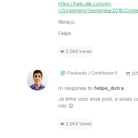
https://help.qlik.com/en-
US/nprinting/September2018/Conten
Abraço,
Felipe
2,064 Views
Pauloedu
Contributor II
‎20
In response to
felipe_dutra
Já tinha visto esse post, e esses
rolo
😕
2,064 Views