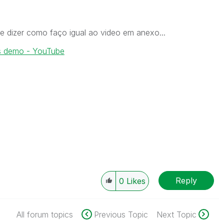
e dizer como faço igual ao video em anexo...
cs demo - YouTube
Reply
0
Likes
All forum topics
Previous Topic
Next Topic