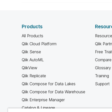
"Nada é tão inútil quanto fazer e
Drucker)
Products
Resour
All Products
Resource
Qlik Cloud Platform
Qlik Part
Qlik Sense
Free Trial
Qlik AutoML
Compare 
QlikView
Glossary
Qlik Replicate
Training
Qlik Compose for Data Lakes
Support
Qlik Compose for Data Warehouse
Qlik Enterprise Manager
Catalog & Lineage