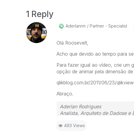
1 Reply
Aderlanrm
Partner - Specialist
Olá Roosevelt,
Acho que devido ao tempo para ser
Para fazer igual ao vídeo, crie um 
opção de animar pela dimensão de p
qlikblog.com.br/2011/06/23/qlikvi
Abraço.
Aderlan Rodrigues
Analista, Arquiteto de Dadose e
 (41) 9 9917-0869  www.BIde
493 Views
Instagram.com/bideaz.in