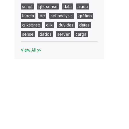
script
qlik sense
data
ajuda
tabela
de
set analysis
gráfico
qliksense
qlik
duvidas
datas
sense
dados
server
carga
View All ≫