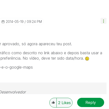
‎2014-05-19
09:24 PM
 aprovado, só agora apareceu teu post.
gráfico como descrito no link abaixo e depois basta usar a
referência. No vídeo, deve ter sido data/hora.
ew-e-o-google-maps
 Desenvolvedor
AZ.com.br  Youtube.com/bideaz 
Reply
2
Likes