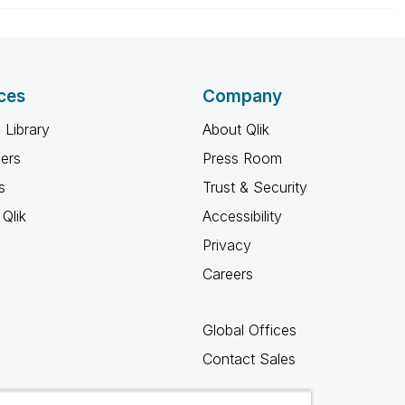
ficientemente o que não deveria ser feito." (Peter
ces
Company
 Library
About Qlik
ners
Press Room
s
Trust & Security
Qlik
Accessibility
Privacy
Careers
Global Offices
Contact Sales