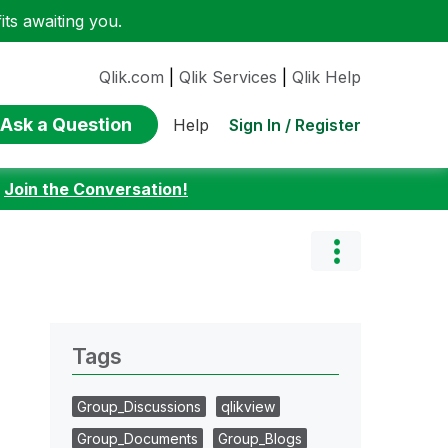
ts awaiting you.
Qlik.com
|
Qlik Services
|
Qlik Help
Ask a Question
Sign In / Register
Help
:
Join the Conversation!
Tags
Group_Discussions
qlikview
Group_Documents
Group_Blogs