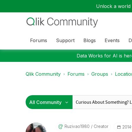
Unlock a world o
Forums
Support
Blogs
Events
D
Data Works for AI is here
Qlik Community
Forums
Groups
Locati
Ruzivao1980
Creator
‎201