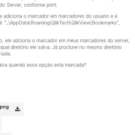
o Server, conforme print.
 adiciona o marcador em marcadores do usuario e é
al: "..\AppData\Roaming\QlikTech\QlikView\Bookmarks",
o, ele adciona o marcador em meus marcadores do server,
ual diretório ele salva. Já proclurei no mesmo diretório
nada.
salva quando essa opção esta marcada?
.png