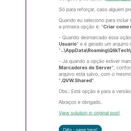
Só para reforçar, caso alguém pr
Quando eu seleciono para incluir
a primeira opção é: "
Criar como
- Quando desmarcado essa oção,
Usuario
" e é gerado um arquino n
"
..\AppData\Roaming\QlikTech
- Já quando a opção estiver mar
Marcadores do Server
", confor
arquivo está salvo, com o mesm
"
.QVW.Shared
".
Obs.: Está opção é para a versão
Abraços e obrigado.
View solution in original post
Ditto - same here!