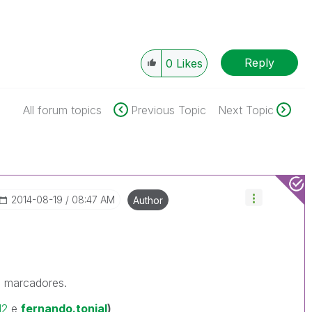
Reply
0
Likes
All forum topics
Previous Topic
Next Topic
‎2014-08-19
08:47 AM
Author
s marcadores.
12
e
fernando.tonial
)