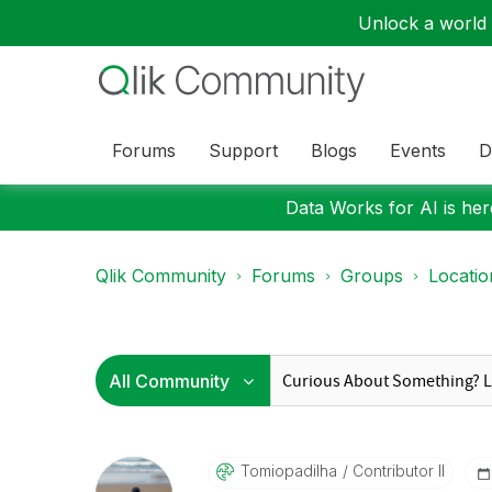
Unlock a world o
Forums
Support
Blogs
Events
D
Data Works for AI is here
Qlik Community
Forums
Groups
Locati
Tomiopadilha
Contributor II