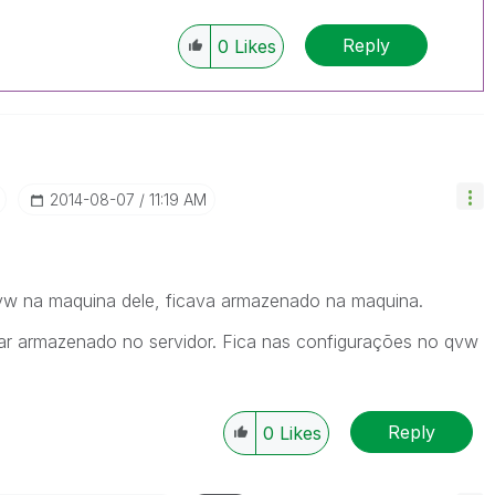
Reply
0
Likes
‎2014-08-07
11:19 AM
vw na maquina dele, ficava armazenado na maquina.
ar armazenado no servidor. Fica nas configurações no qvw
Reply
0
Likes