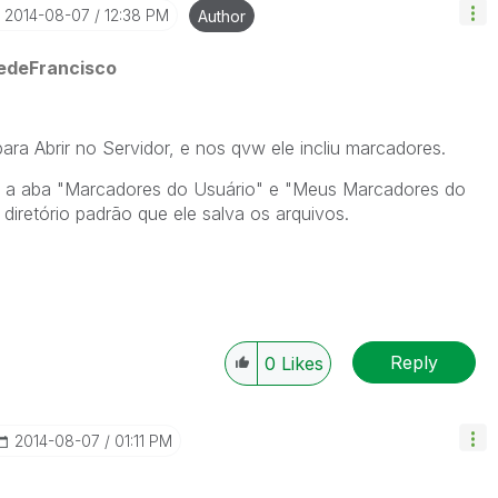
‎2014-08-07
12:38 PM
Author
edeFrancisco
para Abrir no Servidor, e nos qvw ele incliu marcadores.
 a aba "Marcadores do Usuário" e "Meus Marcadores do
 diretório padrão que ele salva os arquivos.
Reply
0
Likes
‎2014-08-07
01:11 PM