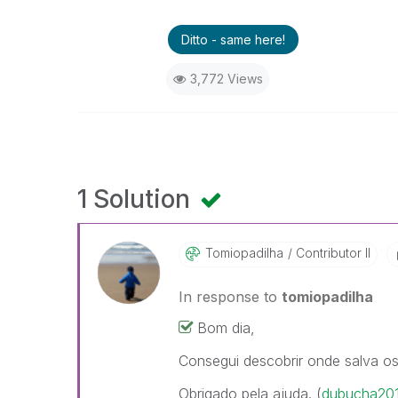
Ditto - same here!
3,772 Views
1 Solution
Tomiopadilha
Contributor II
In response to
tomiopadilha
Bom dia,
Consegui descobrir onde salva o
Obrigado pela ajuda. (
dubucha20