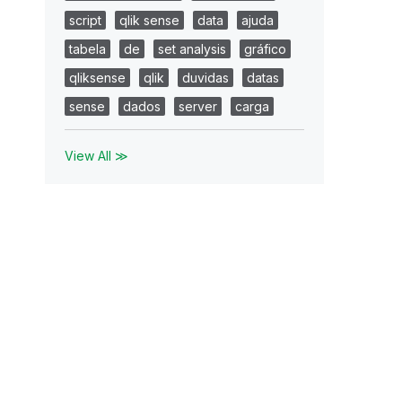
script
qlik sense
data
ajuda
tabela
de
set analysis
gráfico
qliksense
qlik
duvidas
datas
sense
dados
server
carga
View All ≫