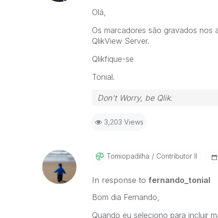
Olá,
Os marcadores são gravados nos a
QlikView Server.
Qlikfique-se
Tonial.
Don't Worry, be Qlik.
3,203 Views
Tomiopadilha
Contributor II
In response to
fernando_tonial
Bom dia Fernando,
Quando eu seleciono para incluir m