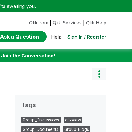
ts awaiting you.
Qlik.com
|
Qlik Services
|
Qlik Help
Ask a Question
Sign In / Register
Help
:
Join the Conversation!
Tags
Group_Discussions
qlikview
Group_Documents
Group_Blogs