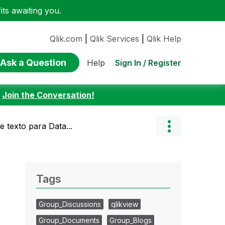
ts awaiting you.
Qlik.com
|
Qlik Services
|
Qlik Help
Ask a Question
Sign In / Register
Help
:
Join the Conversation!
texto para Data...
Tags
Group_Discussions
qlikview
Group_Documents
Group_Blogs