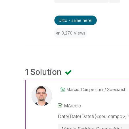
Ditto - same here!
3,270 Views
1 Solution
Marcio_Campestr
Ini
Specialist
MArcelo
Date(Date(Date#(<seu campo>
Márcio Rodrigo Campestrini