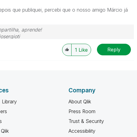
pois que publiquei, percebi que o nosso amigo Márcio já
partilha, aprende!
osergioti
Reply
1
Like
ces
Company
 Library
About Qlik
ners
Press Room
s
Trust & Security
Qlik
Accessibility