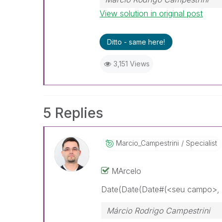
View solution in original post
Ditto - same here!
3,151 Views
5 Replies
Marcio_Campestr
Ini
Specialist
MArcelo
Date(Date(Date#(<seu campo>
Márcio Rodrigo Campestrini