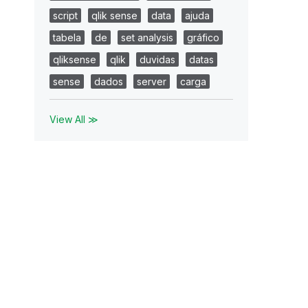
script
qlik sense
data
ajuda
tabela
de
set analysis
gráfico
qliksense
qlik
duvidas
datas
sense
dados
server
carga
View All ≫