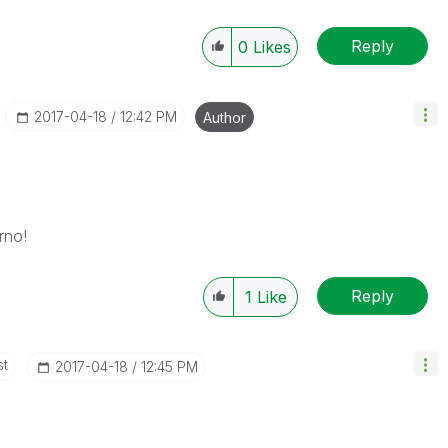
Reply
0
Likes
‎2017-04-18
12:42 PM
Author
rno!
Reply
1
Like
st
‎2017-04-18
12:45 PM