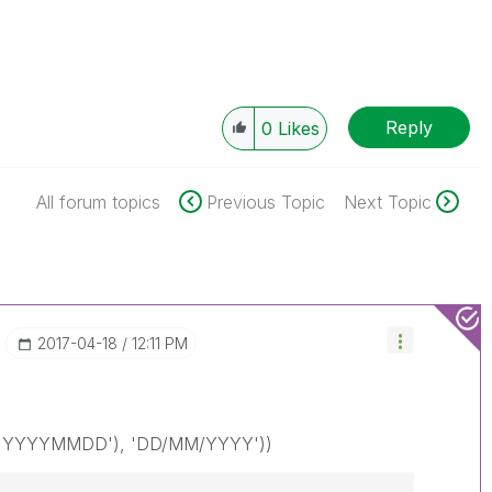
Reply
0
Likes
All forum topics
Previous Topic
Next Topic
‎2017-04-18
12:11 PM
, 'YYYYMMDD'), 'DD/MM/YYYY'))