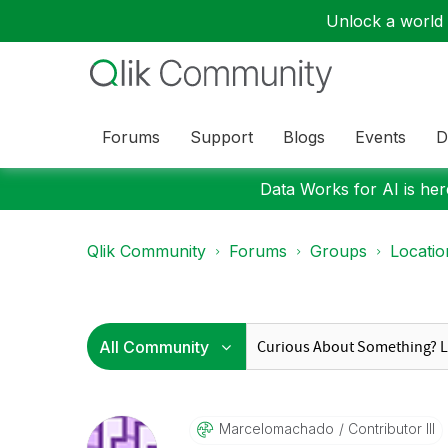
Unlock a world o
Forums
Support
Blogs
Events
D
Data Works for AI is here
Qlik Community
Forums
Groups
Locati
Marcelomachado
Contributor III