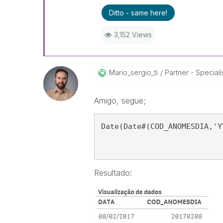
Ditto - same here!
3,152 Views
Mario_sergio_ti
Partner - Speciali
Amigo, segue;
Date(Date#(COD_ANOMESDIA,'Y
Resultado: