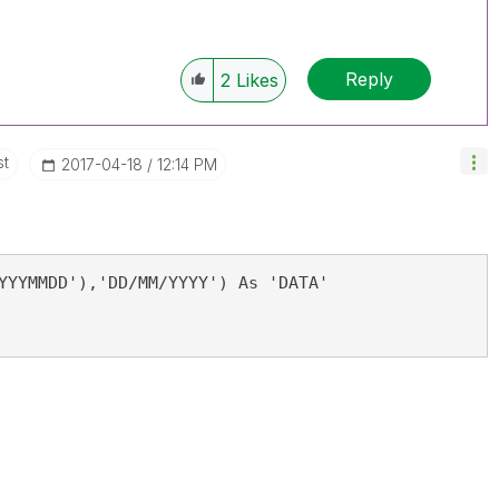
Reply
2
Likes
st
‎2017-04-18
12:14 PM
YYYMMDD'),'DD/MM/YYYY') As 'DATA'