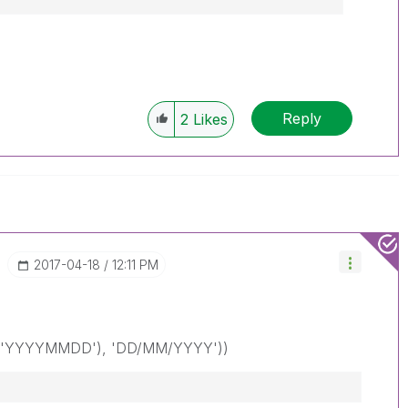
Reply
2
Likes
‎2017-04-18
12:11 PM
, 'YYYYMMDD'), 'DD/MM/YYYY'))