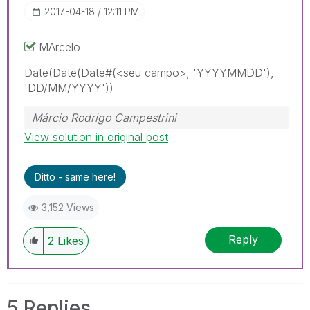
‎2017-04-18
12:11 PM
MArcelo
Date(Date(Date#(<seu campo>, 'YYYYMMDD'),
'DD/MM/YYYY'))
Márcio Rodrigo Campestrini
View solution in original post
Ditto - same here!
3,152 Views
Reply
2
Likes
5 Replies