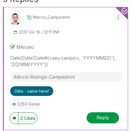
Marcio_Campestr
Ini
‎2017-04-18
12:11 PM
MArcelo
Date(Date(Date#(<seu campo>, 'YYYYMMDD'),
'DD/MM/YYYY'))
Márcio Rodrigo Campestrini
Ditto - same here!
3,153 Views
Reply
2
Likes