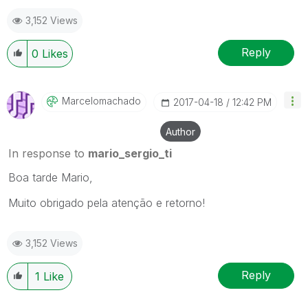
3,152 Views
Reply
0
Likes
Marcelomachado
‎2017-04-18
12:42 PM
Author
In response to
mario_sergio_ti
Boa tarde Mario,
Muito obrigado pela atenção e retorno!
3,152 Views
Reply
1
Like