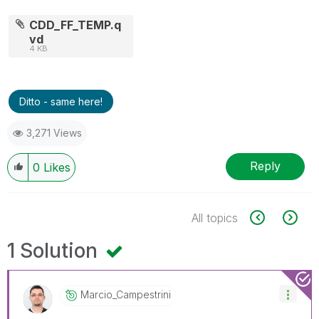
CDD_FF_TEMP.q
vd
4 KB
Ditto - same here!
3,271 Views
Reply
0
Likes
All topics
1 Solution
Marcio_Campestr
Ini