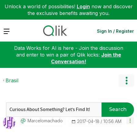
Unlock a world of possibilities!
Login
now and discover
the exclusive benefits awaiting you.
Expand
Sign In / Register
Data Works for AI is here - Join the discussion
and enter to win a pair of Qlik kicks:
Join the
Conversation!
Brasil
Search
Marcelomachado
‎2017-04-18
10:56 AM