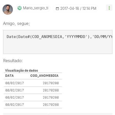
Mario_sergio_ti
‎2017-04-18
12:14 PM
Amigo, segue;
Date(Date#(COD_ANOMESDIA,'YYYYMMDD'),'DD/MM/YY
Resultado: