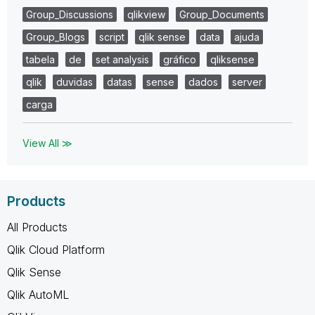
Group_Discussions
qlikview
Group_Documents
Group_Blogs
script
qlik sense
data
ajuda
tabela
de
set analysis
gráfico
qliksense
qlik
duvidas
datas
sense
dados
server
carga
View All ≫
Products
All Products
Qlik Cloud Platform
Qlik Sense
Qlik AutoML