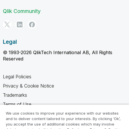
Qlik Community
Legal
© 1993-2026 QlikTech International AB, All Rights
Reserved
Legal Policies
Privacy & Cookie Notice
Trademarks
Terms of Use
Legal Agreements
We use cookies to improve your experience with our websites
and to deliver content tailored to your interests. By clicking ‘Ok’,
Product Terms
you accept the use of additional cookies which may involve