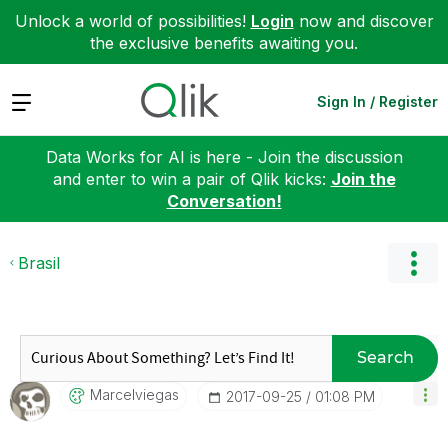
Unlock a world of possibilities!
Login
now and discover
the exclusive benefits awaiting you.
Expand
Sign In / Register
Data Works for AI is here - Join the discussion
and enter to win a pair of Qlik kicks:
Join the
Conversation!
Brasil
Search
Marcelviegas
‎2017-09-25
01:08 PM