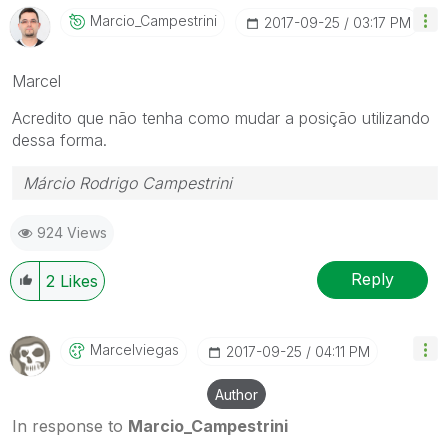
Marcio_Campestr
Ini
‎2017-09-25
03:17 PM
Marcel
Acredito que não tenha como mudar a posição utilizando
dessa forma.
Márcio Rodrigo Campestrini
924 Views
Reply
2
Likes
Marcelviegas
‎2017-09-25
04:11 PM
Author
In response to
Marcio_Campestrini