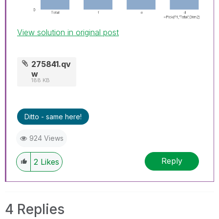
View solution in original post
275841.qv
w
188 KB
Ditto - same here!
924 Views
Reply
2
Likes
4 Replies