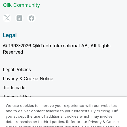
Qlik Community
Legal
© 1993-2026 QlikTech International AB, All Rights
Reserved
Legal Policies
Privacy & Cookie Notice
Trademarks
Terms of Use
Legal Agreements
We use cookies to improve your experience with our websites
and to deliver content tailored to your interests. By clicking ‘Ok’,
Product Terms
you accept the use of additional cookies which may involve
data transmission to third parties. Refer to our Privacy & Cookie
Do not share my info