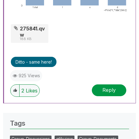
275841.qv
w
188 KB
Ditto - same here!
925 Views
Reply
2
Likes
Tags
Group_Discussions
qlikview
Group_Documents