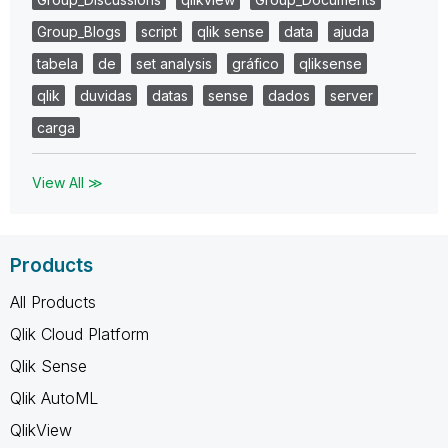
Group_Blogs
script
qlik sense
data
ajuda
tabela
de
set analysis
gráfico
qliksense
qlik
duvidas
datas
sense
dados
server
carga
View All ≫
Products
All Products
Qlik Cloud Platform
Qlik Sense
Qlik AutoML
QlikView