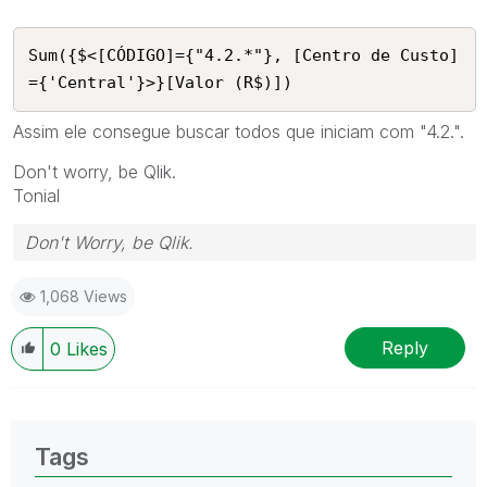
Sum({$<[CÓDIGO]={"4.2.*"}, [Centro de Custo]
={'Central'}>}[Valor (R$)])
Assim ele consegue buscar todos que iniciam com "4.2.".
Don't worry, be Qlik.
Tonial
Don't Worry, be Qlik.
1,068 Views
Reply
0
Likes
Tags