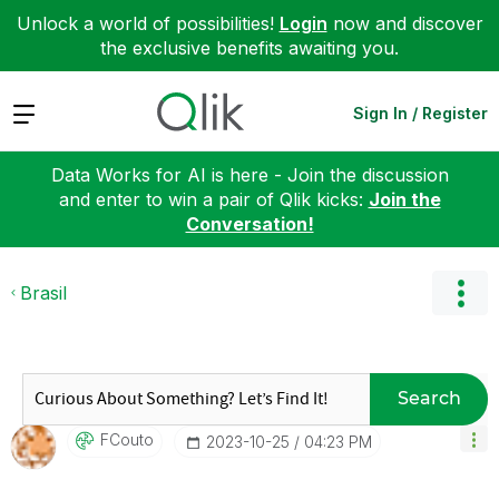
Unlock a world of possibilities!
Login
now and discover
the exclusive benefits awaiting you.
Expand
Sign In / Register
Data Works for AI is here - Join the discussion
and enter to win a pair of Qlik kicks:
Join the
Conversation!
Brasil
Search
FCouto
‎2023-10-25
04:23 PM