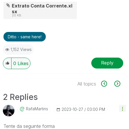
Extrato Conta Corrente.xl
sx
20 KB
Ditto - same here!
1,152 Views
Reply
0
Likes
All topics
2 Replies
RafaMartins
‎2023-10-27
03:00 PM
Tente da seguinte forma