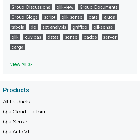
Group_Discussions
qlikview
Group_Documents
Group_Blogs
script
qlik sense
data
ajuda
tabela
de
set analysis
gráfico
qliksense
qlik
duvidas
datas
sense
dados
server
carga
View All ≫
Products
All Products
Qlik Cloud Platform
Qlik Sense
Qlik AutoML