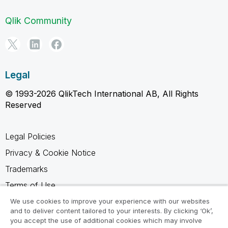
Qlik Community
Legal
© 1993-2026 QlikTech International AB, All Rights
Reserved
Legal Policies
Privacy & Cookie Notice
Trademarks
Terms of Use
Legal Agreements
We use cookies to improve your experience with our websites
and to deliver content tailored to your interests. By clicking ‘Ok’,
Product Terms
you accept the use of additional cookies which may involve