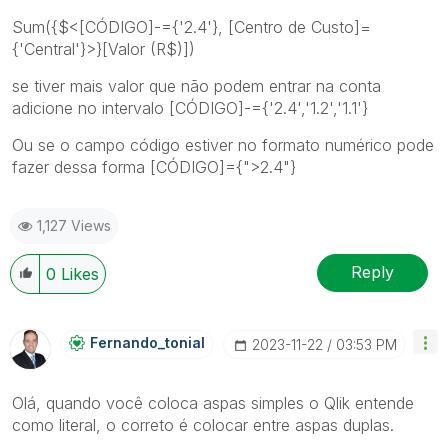
Sum({$<[CÓDIGO]-={'2.4'}, [Centro de Custo]=
{'Central'}>}[Valor (R$)])
se tiver mais valor que não podem entrar na conta
adicione no intervalo [CÓDIGO]-={'2.4','1.2','1.1'}
Ou se o campo código estiver no formato numérico pode
fazer dessa forma [CÓDIGO]={">2.4"}
1,127 Views
Reply
0
Likes
Fernando_tonial
‎2023-11-22
03:53 PM
Olá, quando você coloca aspas simples o Qlik entende
como literal, o correto é colocar entre aspas duplas.