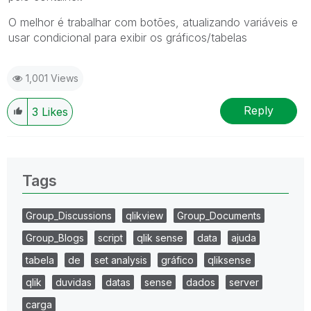
O melhor é trabalhar com botões, atualizando variáveis e
usar condicional para exibir os gráficos/tabelas
1,001 Views
Reply
3
Likes
Tags
Group_Discussions
qlikview
Group_Documents
Group_Blogs
script
qlik sense
data
ajuda
tabela
de
set analysis
gráfico
qliksense
qlik
duvidas
datas
sense
dados
server
carga