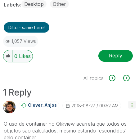
Desktop
Other
Labels
Ditto - same here!
1,057 Views
Reply
0
Likes
All topics
1 Reply
Clever_Anjos
‎2018-08-27
09:52 AM
O uso de container no Qlikview acarreta que todos os
objetos são calculados, mesmo estando 'escondidos'
pelo container.