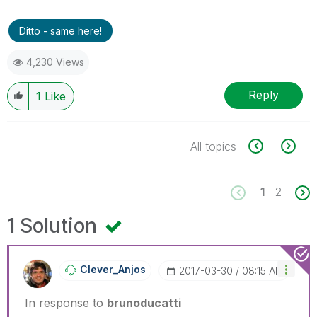
Ditto - same here!
4,230 Views
Reply
1
Like
All topics
1
2
1 Solution
Clever_Anjos
‎2017-03-30
08:15 AM
In response to
brunoducatti