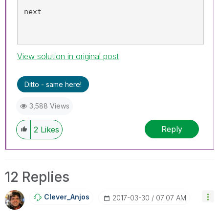
next
View solution in original post
Ditto - same here!
3,588 Views
Reply
2
Likes
12 Replies
Clever_Anjos
‎2017-03-30
07:07 AM