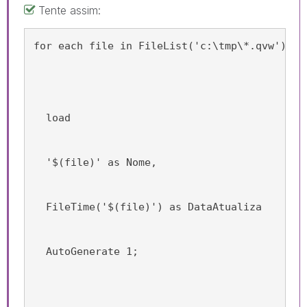
Tente assim:
for each file in FileList('c:\tmp\*.qvw')
  load
  '$(file)' as Nome,
  FileTime('$(file)') as DataAtualiza
  AutoGenerate 1;