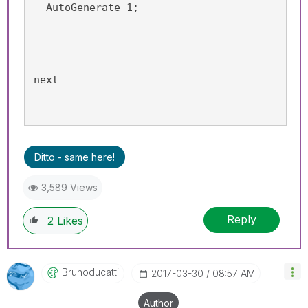
  AutoGenerate 1;
next
Ditto - same here!
3,589 Views
Reply
2
Likes
Brunoducatti
‎2017-03-30
08:57 AM
Author