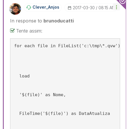
Clever_Anjos
‎2017-03-30
08:15 AM
In response to
brunoducatti
Tente assim:
for each file in FileList('c:\tmp\*.qvw')
  load
  '$(file)' as Nome,
  FileTime('$(file)') as DataAtualiza