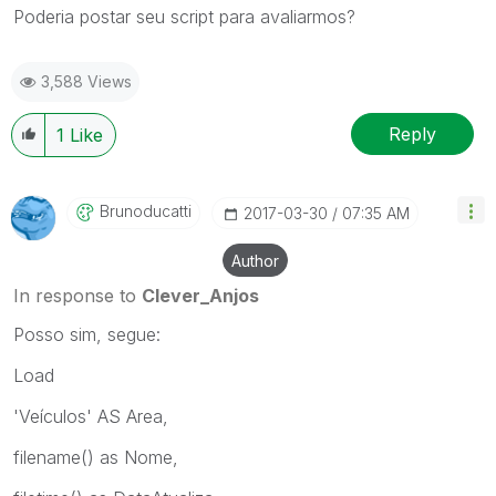
Poderia postar seu script para avaliarmos?
3,588 Views
Reply
1
Like
Brunoducatti
‎2017-03-30
07:35 AM
Author
In response to
Clever_Anjos
Posso sim, segue:
Load
'Veículos' AS Area,
filename() as Nome,