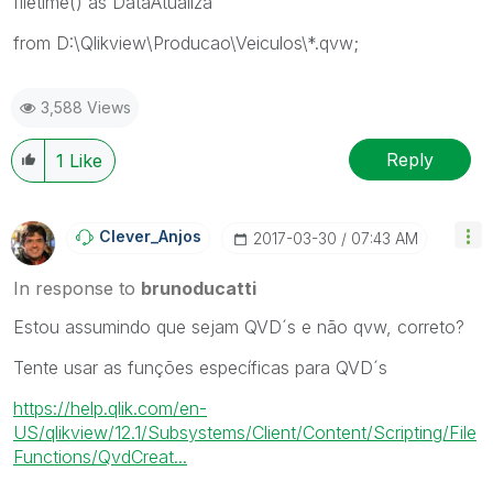
filetime() as DataAtualiza
from D:\Qlikview\Producao\Veiculos\*.qvw;
3,588 Views
Reply
1
Like
Clever_Anjos
‎2017-03-30
07:43 AM
In response to
brunoducatti
Estou assumindo que sejam QVD´s e não qvw, correto?
Tente usar as funções específicas para QVD´s
https://help.qlik.com/en-
US/qlikview/12.1/Subsystems/Client/Content/Scripting/File
Functions/QvdCreat...