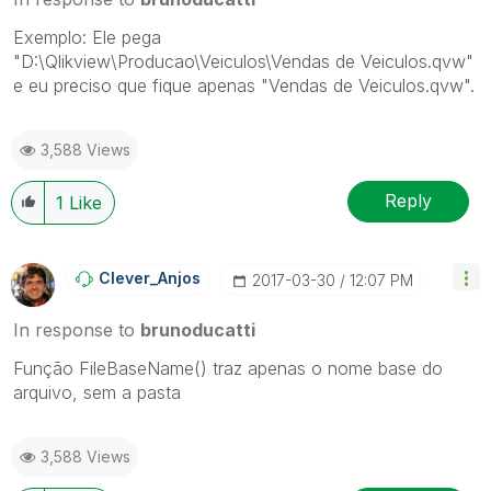
Exemplo: Ele pega
"D:\Qlikview\Producao\Veiculos\Vendas de Veiculos.qvw"
e eu preciso que fique apenas "Vendas de Veiculos.qvw".
3,588 Views
Reply
1
Like
Clever_Anjos
‎2017-03-30
12:07 PM
In response to
brunoducatti
Função FileBaseName() traz apenas o nome base do
arquivo, sem a pasta
3,588 Views