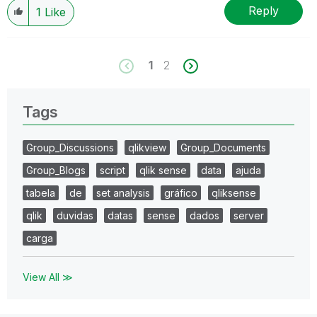
Reply
1
Like
1
2
Tags
Group_Discussions
qlikview
Group_Documents
Group_Blogs
script
qlik sense
data
ajuda
tabela
de
set analysis
gráfico
qliksense
qlik
duvidas
datas
sense
dados
server
carga
View All ≫