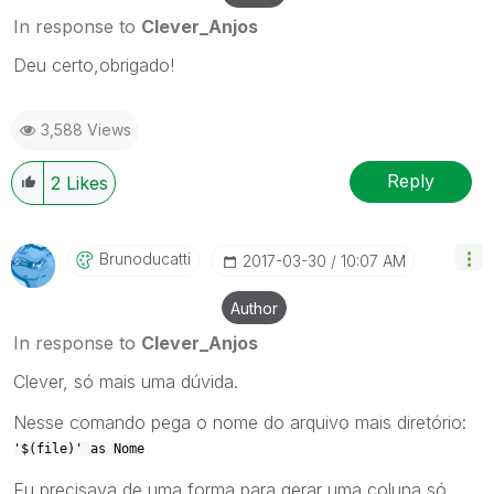
In response to
Clever_Anjos
Deu certo,obrigado!
3,588 Views
Reply
2
Likes
Brunoducatti
‎2017-03-30
10:07 AM
Author
In response to
Clever_Anjos
Clever, só mais uma dúvida.
Nesse comando pega o nome do arquivo mais diretório:
'$(file)' as Nome
Eu precisava de uma forma para gerar uma coluna só