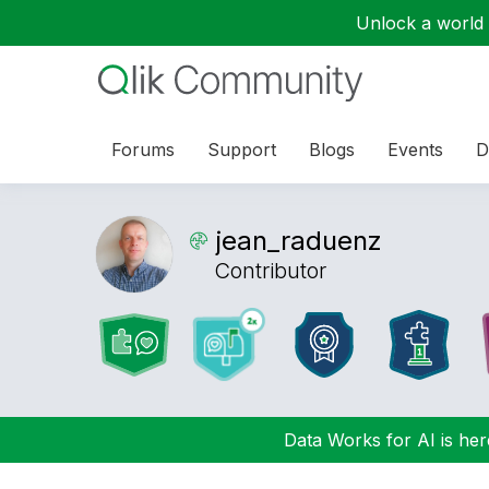
Unlock a world o
Forums
Support
Blogs
Events
D
jean_raduenz
Contributor
Data Works for AI is here