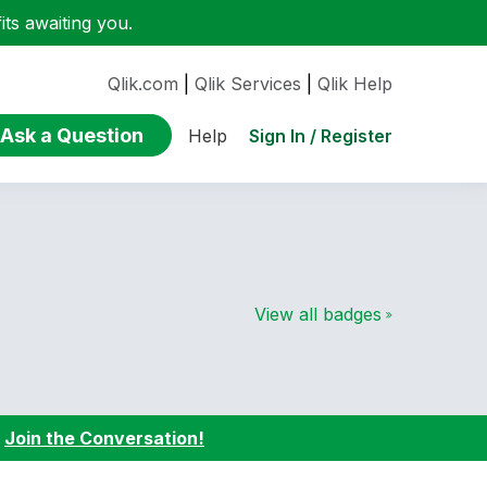
ts awaiting you.
Qlik.com
|
Qlik Services
|
Qlik Help
Ask a Question
Sign In / Register
Help
View all badges
:
Join the Conversation!