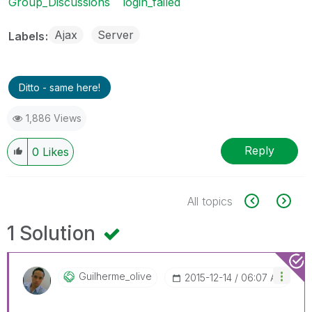
Group_Discussions
login_failed
Ajax
Server
Labels
Ditto - same here!
1,886 Views
Reply
0
Likes
All topics
1 Solution
Guilherme_olive
‎2015-12-14
06:07 AM