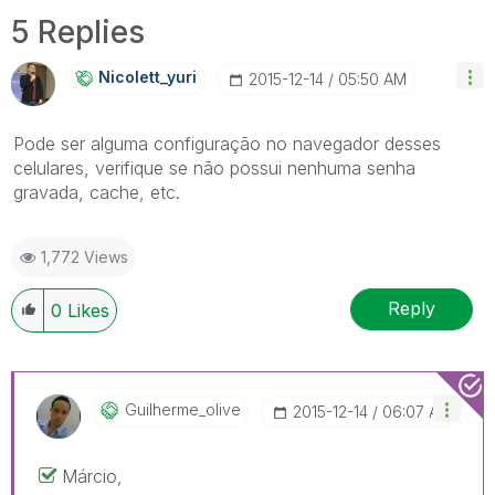
5 Replies
Nicolett_yuri
‎2015-12-14
05:50 AM
Pode ser alguma configuração no navegador desses
celulares, verifique se não possui nenhuma senha
gravada, cache, etc.
1,772 Views
Reply
0
Likes
Guilherme_olive
‎2015-12-14
06:07 AM
Márcio,