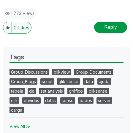
1,772 Views
Reply
0
Likes
Tags
Group_Discussions
qlikview
Group_Documents
Group_Blogs
script
qlik sense
data
ajuda
tabela
de
set analysis
gráfico
qliksense
qlik
duvidas
datas
sense
dados
server
carga
View All ≫