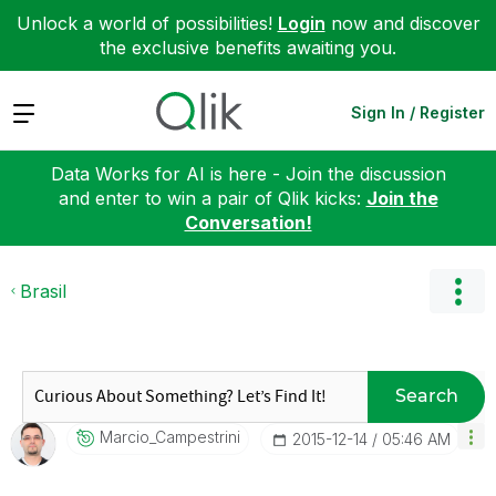
Unlock a world of possibilities!
Login
now and discover
the exclusive benefits awaiting you.
Expand
Sign In / Register
Data Works for AI is here - Join the discussion
and enter to win a pair of Qlik kicks:
Join the
Conversation!
Brasil
Search
Marcio_Campestr
Ini
‎2015-12-14
05:46 AM