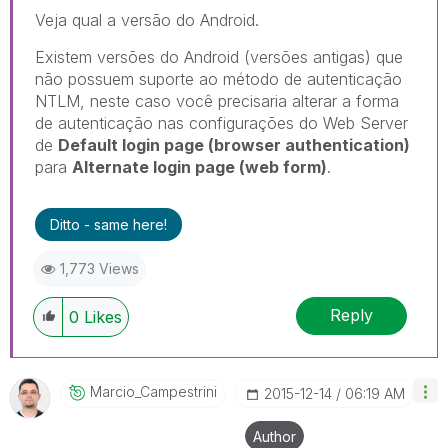
Veja qual a versão do Android.
Existem versões do Android (versões antigas) que
não possuem suporte ao método de autenticação
NTLM, neste caso você precisaria alterar a forma
de autenticação nas configurações do Web Server
de
Default login page (browser authentication)
para
Alternate login page (web form)
.
Ditto - same here!
1,773 Views
Reply
0
Likes
Marcio_Campestr
Ini
‎2015-12-14
06:19 AM
Author