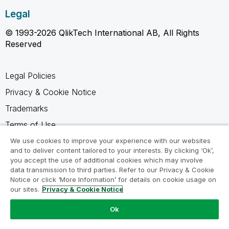
Legal
© 1993-2026 QlikTech International AB, All Rights
Reserved
Legal Policies
Privacy & Cookie Notice
Trademarks
Terms of Use
Legal Agreements
We use cookies to improve your experience with our websites
and to deliver content tailored to your interests. By clicking ‘Ok’,
Product Terms
you accept the use of additional cookies which may involve
data transmission to third parties. Refer to our Privacy & Cookie
Do not share my info
Notice or click ‘More Information’ for details on cookie usage on
our sites.
Privacy & Cookie Notice
Ok