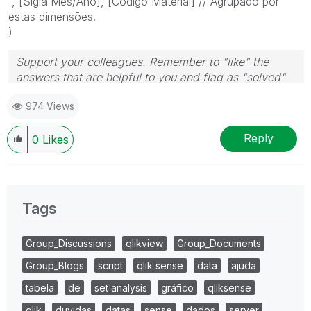
, [Sigla Mês/Ano], [Código Material] // Agrupado por
estas dimensões.
)
Support your colleagues. Remember to "like" the
answers that are helpful to you and flag as "solved"
the one that helped you solve. Cheers.
974 Views
Reply
0
Likes
Tags
Group_Discussions
qlikview
Group_Documents
Group_Blogs
script
qlik sense
data
ajuda
tabela
de
set analysis
gráfico
qliksense
qlik
duvidas
datas
sense
dados
server