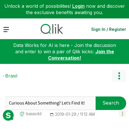
Unlock a world of possibilities!
Login
now and discover
the exclusive benefits awaiting you.
Expand
Sign In / Register
Data Works for AI is here - Join the discussion
and enter to win a pair of Qlik kicks:
Join the
Conversation!
Brasil
Search
Isaiasdd
‎2019-01-29
11:12 AM