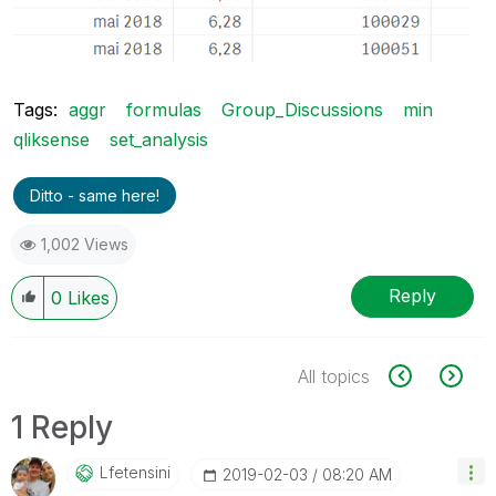
Tags:
aggr
formulas
Group_Discussions
min
qliksense
set_analysis
Ditto - same here!
1,002 Views
Reply
0
Likes
All topics
1 Reply
Lfetensini
‎2019-02-03
08:20 AM