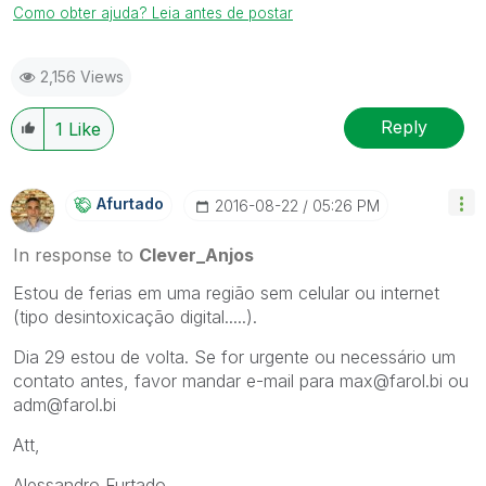
Como obter ajuda? Leia antes de postar
2,156 Views
Reply
1
Like
Afurtado
‎2016-08-22
05:26 PM
In response to
Clever_Anjos
Estou de ferias em uma região sem celular ou internet
(tipo desintoxicação digital.....).
Dia 29 estou de volta. Se for urgente ou necessário um
contato antes, favor mandar e-mail para max@farol.bi ou
adm@farol.bi
Att,
Alessandro Furtado