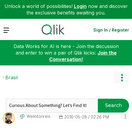
Unlock a world of possibilities!
Login
now and discover
the exclusive benefits awaiting you.
Expand
Sign In / Register
Data Works for AI is here - Join the discussion
and enter to win a pair of Qlik kicks:
Join the
Conversation!
Brasil
Search
Welintonreis
‎2016-05-28
02:26 PM