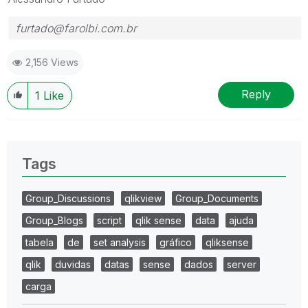
furtado@farolbi.com.br
2,156 Views
Reply
1
Like
Tags
Group_Discussions
qlikview
Group_Documents
Group_Blogs
script
qlik sense
data
ajuda
tabela
de
set analysis
gráfico
qliksense
qlik
duvidas
datas
sense
dados
server
carga