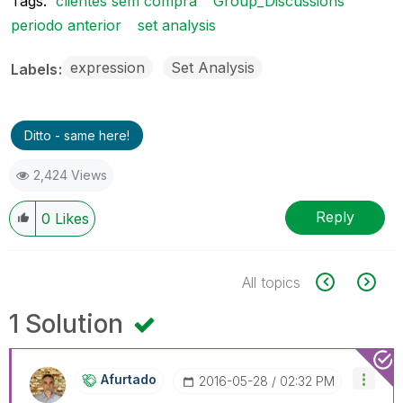
Tags:
clientes sem compra
Group_Discussions
periodo anterior
set analysis
expression
Set Analysis
Labels
Ditto - same here!
2,424 Views
Reply
0
Likes
All topics
1 Solution
Afurtado
‎2016-05-28
02:32 PM