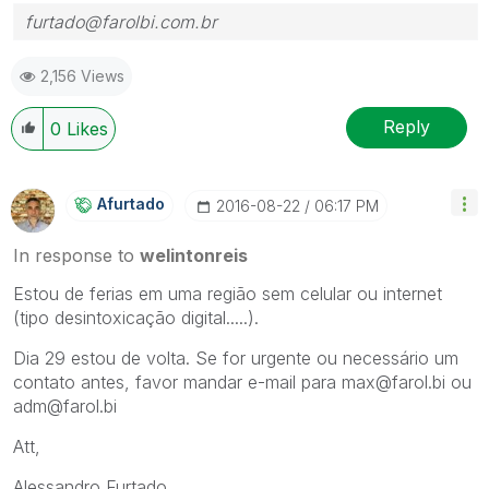
furtado@farolbi.com.br
2,156 Views
Reply
0
Likes
Afurtado
‎2016-08-22
06:17 PM
In response to
welintonreis
Estou de ferias em uma região sem celular ou internet
(tipo desintoxicação digital.....).
Dia 29 estou de volta. Se for urgente ou necessário um
contato antes, favor mandar e-mail para max@farol.bi ou
adm@farol.bi
Att,
Alessandro Furtado