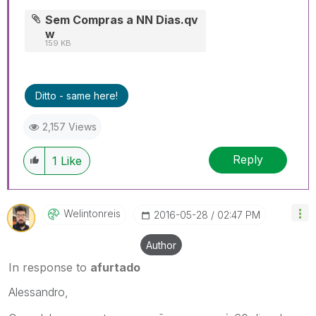
Sem Compras a NN Dias.qv
w
159 KB
Ditto - same here!
2,157 Views
Reply
1
Like
Welintonreis
‎2016-05-28
02:47 PM
Author
In response to
afurtado
Alessandro,