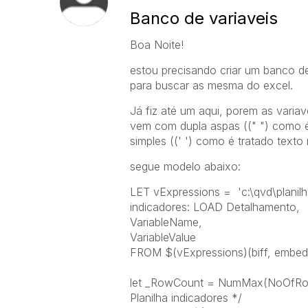
Banco de variaveis
Boa Noite!
estou precisando criar um banco d
para buscar as mesma do excel.
Já fiz até um aqui, porem as varia
vem com dupla aspas ((" ") como é
simples ((' ') como é tratado texto 
segue modelo abaixo:
LET vExpressions = 'c:\qvd\planilha
indicadores: LOAD Detalhamento,
VariableName,
VariableValue
FROM $(vExpressions)(biff, embedd
let _RowCount = NumMax(NoOfRows(
Planilha indicadores */