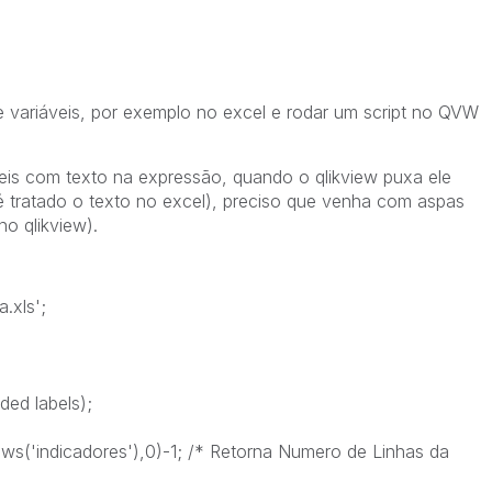
e variáveis, por exemplo no excel e rodar um script no QVW
veis com texto na expressão, quando o qlikview puxa ele
 tratado o texto no excel), preciso que venha com aspas
no qlikview).
.xls';
ed labels);
'indicadores'),0)-1; /* Retorna Numero de Linhas da