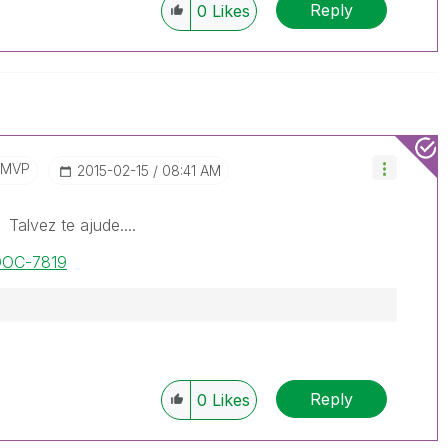
Reply
0
Likes
/MVP
‎2015-02-15
08:41 AM
 Talvez te ajude....
/DOC-7819
Reply
0
Likes