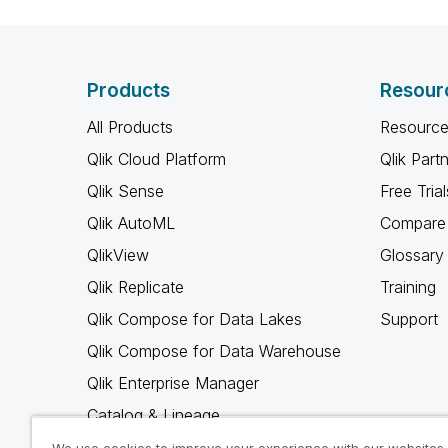
Products
Resour
All Products
Resource
Qlik Cloud Platform
Qlik Part
Qlik Sense
Free Trial
Qlik AutoML
Compare 
QlikView
Glossary
Qlik Replicate
Training
Qlik Compose for Data Lakes
Support
Qlik Compose for Data Warehouse
Qlik Enterprise Manager
Catalog & Lineage
Qlik Gold Client