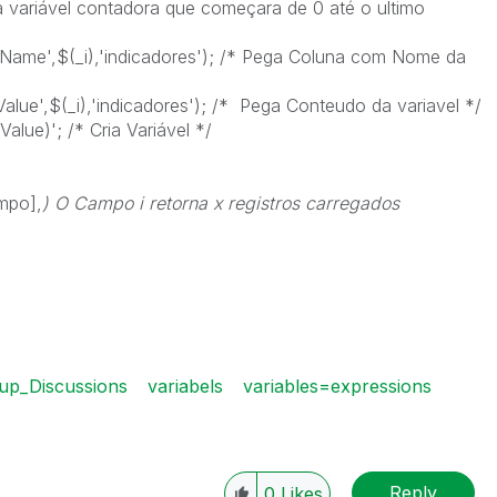
a variável contadora que começara de 0 até o ultimo
Name',$(_i),'indicadores'); /* Pega Coluna com Nome da
alue',$(_i),'indicadores'); /* Pega Conteudo da variavel */
lue)'; /* Cria Variável */
mpo],
) O Campo i retorna x registros carregados
up_Discussions
variabels
variables=expressions
Reply
0
Likes