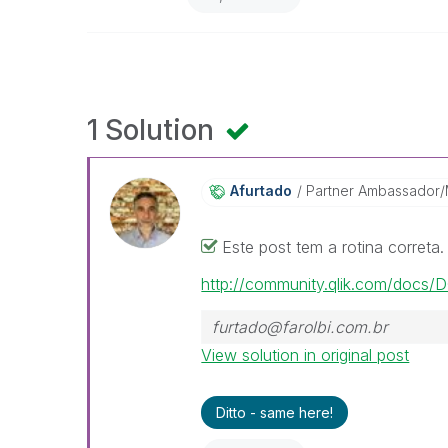
1 Solution
Afurtado
Partner Ambassador
Este post tem a rotina correta. 
http://community.qlik.com/docs
furtado@farolbi.com.br
View solution in original post
Ditto - same here!