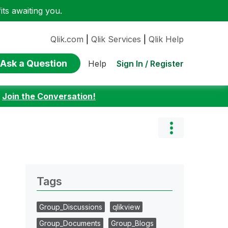
ts awaiting you.
Qlik.com
|
Qlik Services
|
Qlik Help
Ask a Question
Sign In / Register
Help
:
Join the Conversation!
Tags
Group_Discussions
qlikview
Group_Documents
Group_Blogs