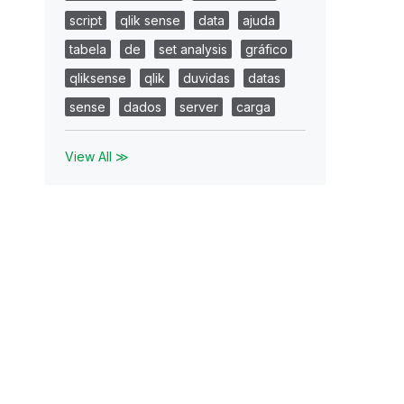
script
qlik sense
data
ajuda
tabela
de
set analysis
gráfico
qliksense
qlik
duvidas
datas
sense
dados
server
carga
View All ≫