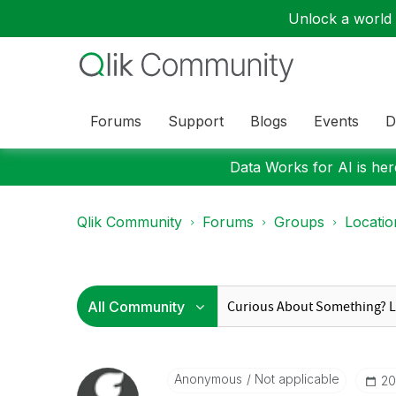
Unlock a world o
Forums
Support
Blogs
Events
D
Data Works for AI is here
Qlik Community
Forums
Groups
Locati
Anonymous
Not applicable
‎2