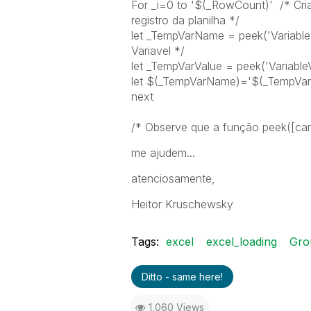
For _i=0 to '$(_RowCount)' /* Cri
registro da planilha */
let _TempVarName = peek('Variable
Variavel */
let _TempVarValue = peek('VariableV
let $(_TempVarName)='$(_TempVarVa
next
/* Observe que a função peek([ca
me ajudem...
atenciosamente,
Heitor Kruschewsky
Tags:
excel
excel_loading
Gro
Ditto - same here!
1,060 Views