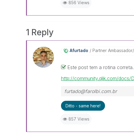
856 Views
1 Reply
Afurtado
Partner Ambassador
Este post tem a rotina correta.
http://community.qlik.com/docs
furtado@farolbi.com.br
Ditto - same here!
857 Views