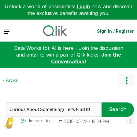
Unlock a world of possibilities!
Login
now and discover
the exclusive benefits awaiting you.
Expand
Sign In / Register
Data Works for AI is here - Join the discussion
and enter to win a pair of Qlik kicks:
Join the
Conversation!
Brasil
Search
Jmcandido
‎2018-05-22
12:34 PM