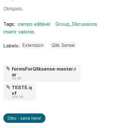
Obrigado.
Tags:
campo editável
Group_Discussions
inserir valores
Extension
Qlik Sense
Labels
formsForQliksense-master.r
ar
66 KB
TESTE.q
vf
208 KB
Ditto - same here!