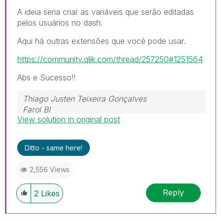
A ideia seria criar as variáveis que serão editadas
pelos usuários no dash.
Aqui há outras extensões que você pode usar.
https://community.qlik.com/thread/257250#1251564
Abs e Sucesso!!
Thiago Justen Teixeira Gonçalves
Farol BI
View solution in original post
WhatsApp: 24 98152-1675
Skype: justen.thiago
Ditto - same here!
2,556 Views
Reply
2
Likes