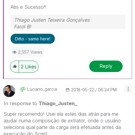
Abs e Sucesso!!
Thiago Justen Teixeira Gonçalves
Farol BI
WhatsApp: 24 98152-1675
Ditto - same here!
Skype: justen.thiago
2,557 Views
Reply
2
Likes
Luciano_garcia
‎2018-05-22
06:24 PM
In response to
Thiago_Justen_
Super recomendo! Usei ela estes dias atrás para me
ajudar numa composição de extrator, onde o usuário
seleciona qual parte da carga será efetuada antes da
execução do Script.