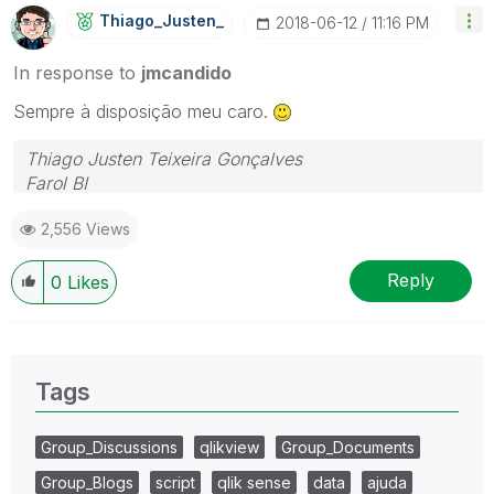
Thiago_Justen_
‎2018-06-12
11:16 PM
In response to
jmcandido
Sempre à disposição meu caro.
Thiago Justen Teixeira Gonçalves
Farol BI
WhatsApp: 24 98152-1675
2,556 Views
Skype: justen.thiago
Reply
0
Likes
Tags
Group_Discussions
qlikview
Group_Documents
Group_Blogs
script
qlik sense
data
ajuda