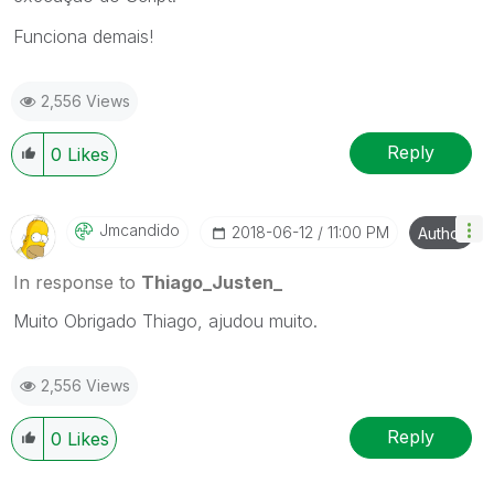
Funciona demais!
2,556 Views
Reply
0
Likes
Jmcandido
‎2018-06-12
11:00 PM
Author
In response to
Thiago_Justen_
Muito Obrigado Thiago, ajudou muito.
2,556 Views
Reply
0
Likes