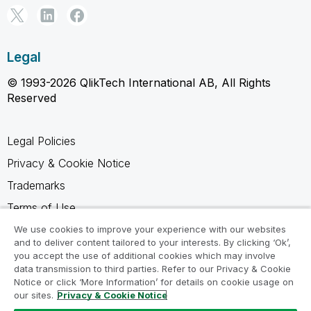
Legal
© 1993-2026 QlikTech International AB, All Rights
Reserved
Legal Policies
Privacy & Cookie Notice
Trademarks
Terms of Use
Legal Agreements
We use cookies to improve your experience with our websites
and to deliver content tailored to your interests. By clicking ‘Ok’,
Product Terms
you accept the use of additional cookies which may involve
data transmission to third parties. Refer to our Privacy & Cookie
Do not share my info
Notice or click ‘More Information’ for details on cookie usage on
our sites.
Privacy & Cookie Notice