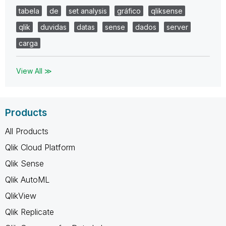
tabela
de
set analysis
gráfico
qliksense
qlik
duvidas
datas
sense
dados
server
carga
View All ≫
Products
All Products
Qlik Cloud Platform
Qlik Sense
Qlik AutoML
QlikView
Qlik Replicate