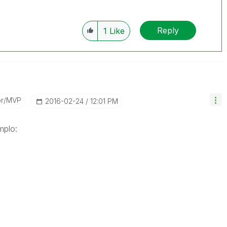
Reply
1
Like
or/MVP
‎2016-02-24
12:01 PM
mplo: