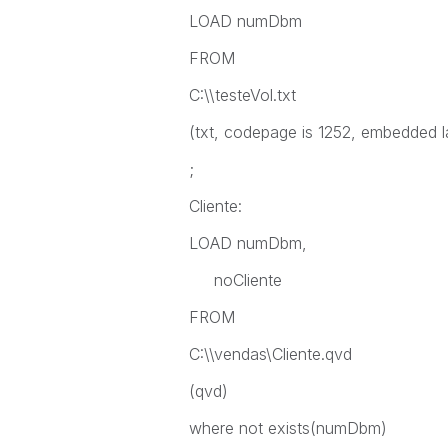
LOAD numDbm
FROM
C:\\testeVol.txt
(txt, codepage is 1252, embedded lab
;
Cliente:
LOAD numDbm,
noCliente
FROM
C:\\vendas\Cliente.qvd
(qvd)
where not exists(numDbm)