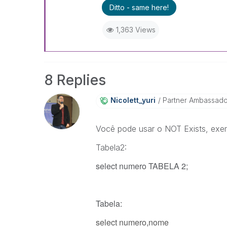
Ditto - same here!
1,363 Views
8 Replies
Nicolett_yuri
Partner Ambassad
Você pode usar o NOT Exists, exe
Tabela2:
select numero TABELA 2;
Tabela:
select
numero,nome