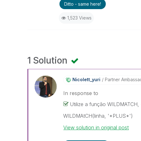
Ditto - same here!
1,523 Views
1 Solution
Nicolett_yuri
Partner Ambassa
In response to
Utilize a função WILDMATCH,
WILDMAtCH(linha, '*PLUS*')
View solution in original post