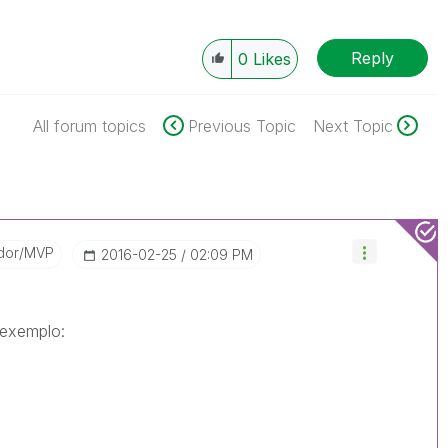
Reply
0
Likes
All forum topics
Previous Topic
Next Topic
dor/MVP
‎2016-02-25
02:09 PM
 exemplo: