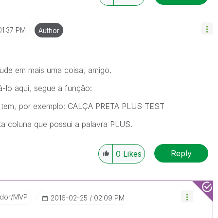
01:37 PM
Author
jude em mais uma coisa, amigo.
á-lo aqui, segue a função:
e tem, por exemplo: CALÇA PRETA PLUS TEST
ta coluna que possui a palavra PLUS.
Reply
0
Likes
ador/MVP
‎2016-02-25
02:09 PM