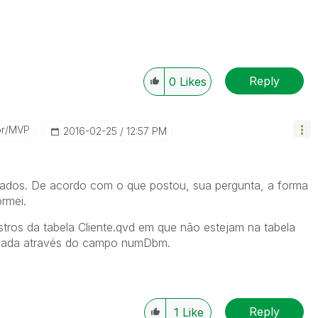
Reply
0
Likes
or/MVP
‎2016-02-25
12:57 PM
dados. De acordo com o que postou, sua pergunta, a forma
rmei.
stros da tabela Cliente.qvd em que não estejam na tabela
izada através do campo numDbm.
Reply
1
Like