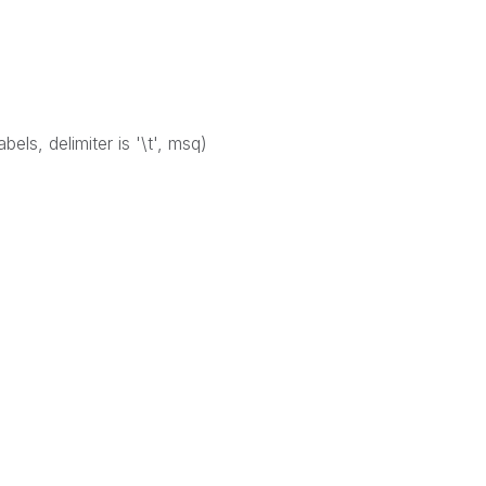
els, delimiter is '\t', msq)