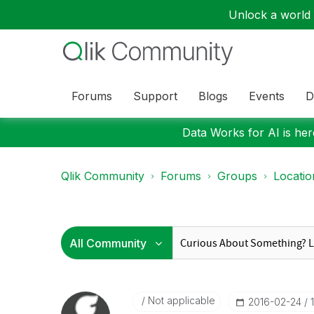
Unlock a world o
Forums
Support
Blogs
Events
D
Data Works for AI is here
Qlik Community
Forums
Groups
Locati
Not applicable
‎2016-02-24