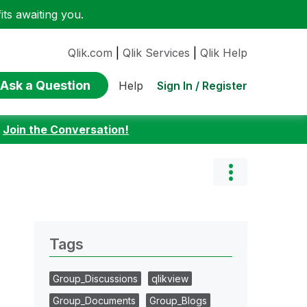
ts awaiting you.
Qlik.com
|
Qlik Services
|
Qlik Help
Ask a Question
Sign In / Register
Help
:
Join the Conversation!
Tags
Group_Discussions
qlikview
Group_Documents
Group_Blogs