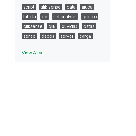
script
qlik sense
data
ajuda
tabela
de
set analysis
gráfico
qliksense
qlik
duvidas
datas
sense
dados
server
carga
View All ≫