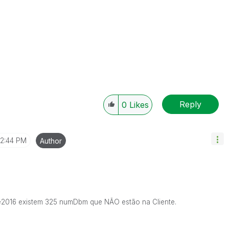
Reply
0
Likes
12:44 PM
Author
2016 existem 325 numDbm que NÃO estão na Cliente.