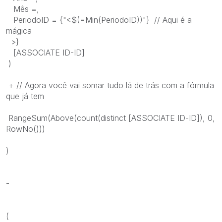
Mês =,
PeriodoID = {"<$(=Min(PeriodoID))"} // Aqui é a
mágica
>}
[ASSOCIATE ID-ID]
)
+ // Agora você vai somar tudo lá de trás com a fórmula
que já tem
RangeSum(Above(count(distinct [ASSOCIATE ID-ID]), 0,
RowNo()))
)
-
(