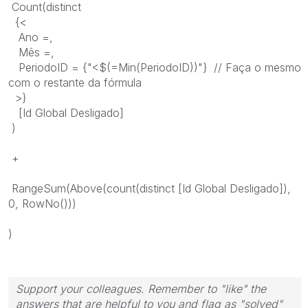
Count(distinct
{<
Ano =,
Mês =,
PeriodoID = {"<$(=Min(PeriodoID))"} // Faça o mesmo
com o restante da fórmula
>}
[Id Global Desligado]
)
+
RangeSum(Above(count(distinct [Id Global Desligado]),
0, RowNo()))
)
Support your colleagues. Remember to "like" the
answers that are helpful to you and flag as "solved"