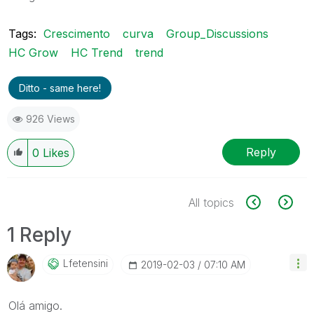
Tags:
Crescimento
curva
Group_Discussions
HC Grow
HC Trend
trend
Ditto - same here!
926 Views
Reply
0
Likes
All topics
1 Reply
Lfetensini
‎2019-02-03
07:10 AM
Olá amigo.