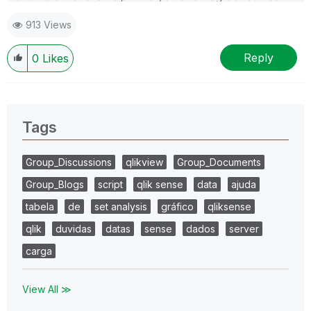
the one that helped you solve. Cheers.
913 Views
Reply
0
Likes
Tags
Group_Discussions
qlikview
Group_Documents
Group_Blogs
script
qlik sense
data
ajuda
tabela
de
set analysis
gráfico
qliksense
qlik
duvidas
datas
sense
dados
server
carga
View All ≫