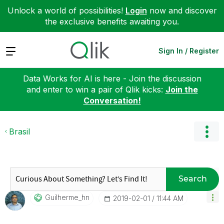
Unlock a world of possibilities!
Login
now and discover
the exclusive benefits awaiting you.
Expand
Sign In / Register
Data Works for AI is here - Join the discussion
and enter to win a pair of Qlik kicks:
Join the
Conversation!
Brasil
Search
Guilherme_hn
‎2019-02-01
11:44 AM