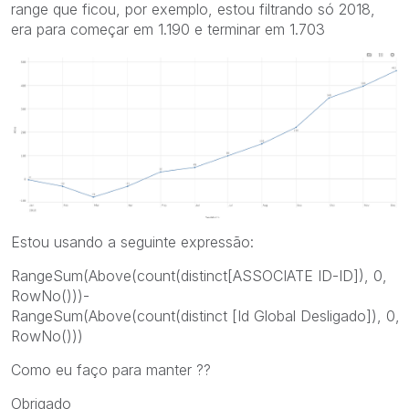
range que ficou, por exemplo, estou filtrando só 2018,
era para começar em 1.190 e terminar em 1.703
Estou usando a seguinte expressão:
RangeSum(Above(count(distinct[ASSOCIATE ID-ID]), 0,
RowNo()))-
RangeSum(Above(count(distinct [Id Global Desligado]), 0,
RowNo()))
Como eu faço para manter ??
Obrigado