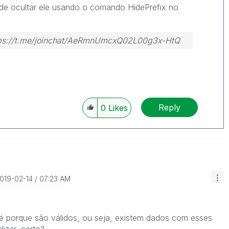
de ocultar ele usando o comando HidePrefix no
https://t.me/joinchat/AeRmnUmcxQ02L00g3x-HtQ
Reply
0
Likes
2019-02-14
07:23 AM
é porque são válidos, ou seja, existem dados com esses