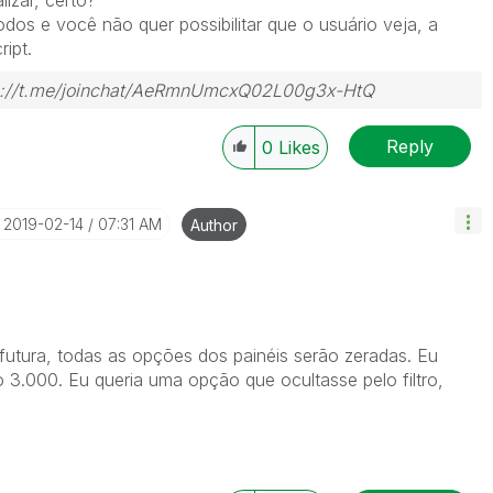
lizar, certo?
dos e você não quer possibilitar que o usuário veja, a
ipt.
tps://t.me/joinchat/AeRmnUmcxQ02L00g3x-HtQ
Reply
0
Likes
‎2019-02-14
07:31 AM
Author
futura, todas as opções dos painéis serão zeradas. Eu
o 3.000. Eu queria uma opção que ocultasse pelo filtro,