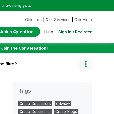
ts awaiting you.
Qlik.com
|
Qlik Services
|
Qlik Help
Ask a Question
Sign In / Register
Help
:
Join the Conversation!
o filtro?
Tags
Group_Discussions
qlikview
Group_Documents
Group_Blogs