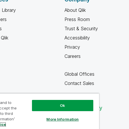
 Library
About Qlik
ners
Press Room
s
Trust & Security
Qlik
Accessibility
Privacy
Careers
Global Offices
Contact Sales
 and to
Ok
Qlik Community
accept the
to third
ormation’
More Information
tice