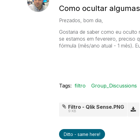
Como ocultar algumas 
Prezados, bom dia,
Gostaria de saber como eu oculto 
se estamos em fevereiro, preciso q
fórmula (mês/ano atual - 1 mês). E
Tags:
filtro
Group_Discussions
Filtro - Qlik Sense.PNG
9 KB
Ditto - same here!