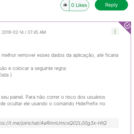
Reply
0
Likes
‎2019-02-14
07:45 AM
 melhor remover esses dados da aplicação, até ficaria
ão e colocar a seguinte regra:
Data )
eu painel. Para não correr o risco dos usuários
de ocultar ele usando o comando HidePrefix no
https://t.me/joinchat/AeRmnUmcxQ02L00g3x-HtQ