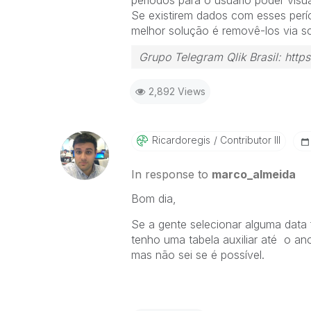
períodos para o usuário poder visua
Se existirem dados com esses perío
melhor solução é removê-los via scr
Grupo Telegram Qlik Brasil: ht
2,892 Views
Ricardoregis
Contributor III
In response to
marco_almeida
Bom dia,
Se a gente selecionar alguma data 
tenho uma tabela auxiliar até o an
mas não sei se é possível.