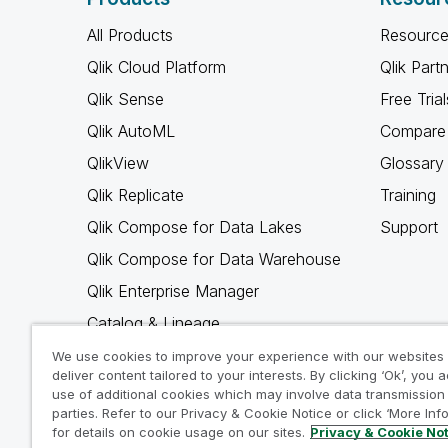
All Products
Resource
Qlik Cloud Platform
Qlik Part
Qlik Sense
Free Trial
Qlik AutoML
Compare 
QlikView
Glossary
Qlik Replicate
Training
Qlik Compose for Data Lakes
Support
Qlik Compose for Data Warehouse
Qlik Enterprise Manager
Catalog & Lineage
Qlik Gold Client
We use cookies to improve your experience with our websites
deliver content tailored to your interests. By clicking ‘Ok’, you 
Why Qlik
use of additional cookies which may involve data transmission 
parties. Refer to our Privacy & Cookie Notice or click ‘More Inf
for details on cookie usage on our sites.
Privacy & Cookie No