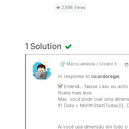
2,898 Views
1 Solution
Marco_almeida
Creator II
In response to
ricardoregis
Entendi... Nesse caso eu acho
ficaria mais leve.
Mas, você pode criar uma dimensã
If( Data < MonthStart(Today()), D
Ai você usa dimensão em todo o s