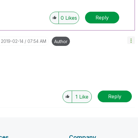
Reply
0
Likes
‎2019-02-14
07:54 AM
Author
Reply
1
Like
ces
Company