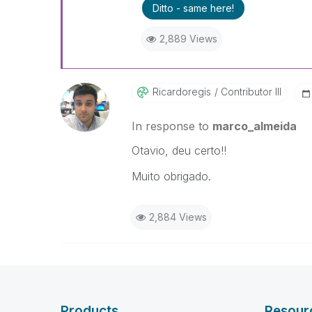
Ditto - same here!
2,889 Views
Ricardoregis
Contributor III
In response to
marco_almeida
Otavio, deu certo!!
Muito obrigado.
2,884 Views
Products
Resour