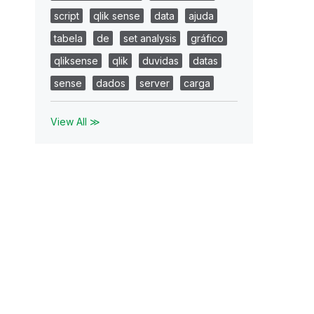
script
qlik sense
data
ajuda
tabela
de
set analysis
gráfico
qliksense
qlik
duvidas
datas
sense
dados
server
carga
View All ≫