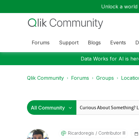
Unlock a world o
Forums
Support
Blogs
Events
D
Data Works for AI is here
Qlik Community
Forums
Groups
Locati
Ricardoregis
Contributor III