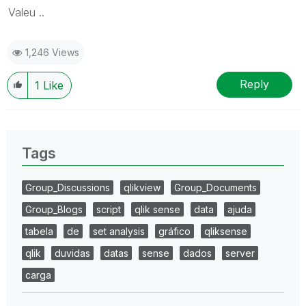
Valeu ..
1,246 Views
Reply
1
Like
Tags
Group_Discussions
qlikview
Group_Documents
Group_Blogs
script
qlik sense
data
ajuda
tabela
de
set analysis
gráfico
qliksense
qlik
duvidas
datas
sense
dados
server
carga