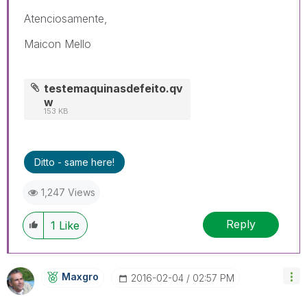
Atenciosamente,
Maicon Mello
testemaquinasdefeito.qv
w
153 KB
Ditto - same here!
1,247 Views
Reply
1
Like
Maxgro
‎2016-02-04
02:57 PM