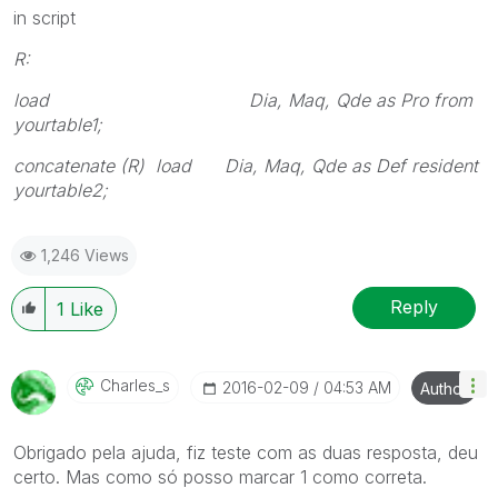
in script
R:
load Dia, Maq, Qde as Pro from
yourtable1;
concatenate (R) load Dia, Maq, Qde as Def resident
yourtable2;
1,246 Views
Reply
1
Like
Charles_s
‎2016-02-09
04:53 AM
Author
Obrigado pela ajuda, fiz teste com as duas resposta, deu
certo. Mas como só posso marcar 1 como correta.