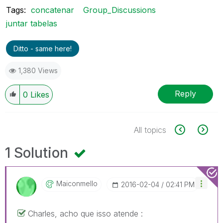
Tags:
concatenar
Group_Discussions
juntar tabelas
Ditto - same here!
1,380 Views
Reply
0
Likes
All topics
1 Solution
Maiconmello
‎2016-02-04
02:41 PM
Charles, acho que isso atende :