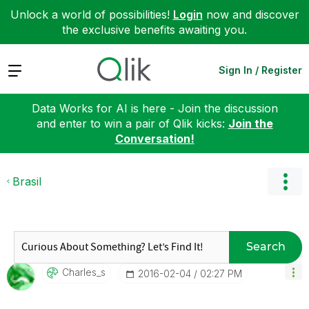
Unlock a world of possibilities!
Login
now and discover
the exclusive benefits awaiting you.
Expand
Sign In / Register
Data Works for AI is here - Join the discussion
and enter to win a pair of Qlik kicks:
Join the
Conversation!
Brasil
Search
Charles_s
‎2016-02-04
02:27 PM