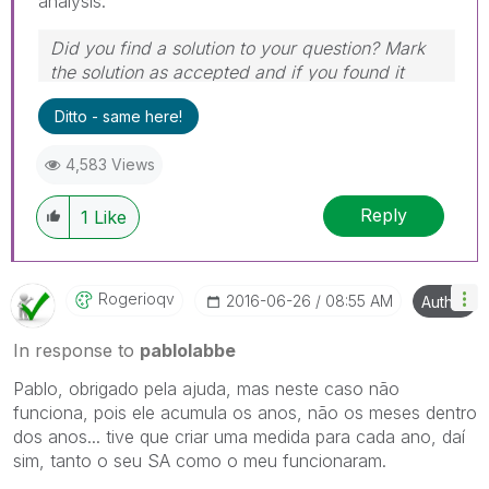
analysis.
Did you find a solution to your question? Mark
the solution as accepted and if you found it
useful, press the like button! | Follow me on
Ditto - same here!
Linkedin
4,583 Views
Reply
1
Like
Rogerioqv
‎2016-06-26
08:55 AM
Author
In response to
pablolabbe
Pablo, obrigado pela ajuda, mas neste caso não
funciona, pois ele acumula os anos, não os meses dentro
dos anos... tive que criar uma medida para cada ano, daí
sim, tanto o seu SA como o meu funcionaram.