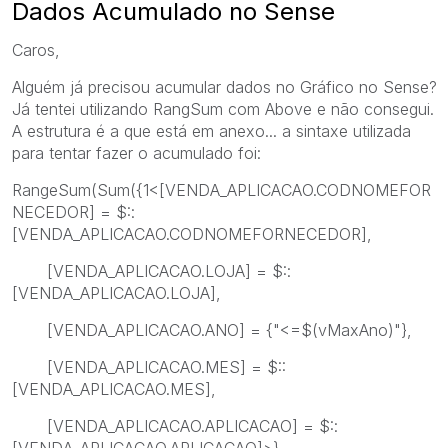
Dados Acumulado no Sense
Caros,
Alguém já precisou acumular dados no Gráfico no Sense?
Já tentei utilizando RangSum com Above e não consegui.
A estrutura é a que está em anexo... a sintaxe utilizada
para tentar fazer o acumulado foi:
RangeSum(Sum({1<[VENDA_APLICACAO.CODNOMEFOR
NECEDOR] = $::
[VENDA_APLICACAO.CODNOMEFORNECEDOR],
[VENDA_APLICACAO.LOJA] = $::
[VENDA_APLICACAO.LOJA],
[VENDA_APLICACAO.ANO] = {"<=$(vMaxAno)"},
[VENDA_APLICACAO.MES] = $::
[VENDA_APLICACAO.MES],
[VENDA_APLICACAO.APLICACAO] = $::
[VENDA_APLICACAO.APLICACAO]>}