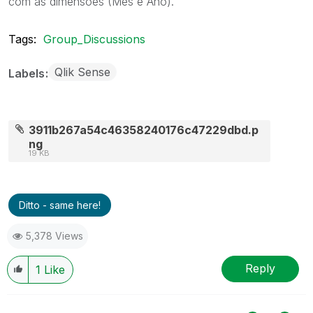
com as dimensões (Mes e Ano).
Tags:
Group_Discussions
Qlik Sense
Labels
3911b267a54c46358240176c47229dbd.p
ng
19 KB
Ditto - same here!
5,378 Views
Reply
1
Like