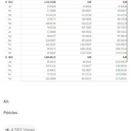
Att,
Péricles.
4,583 Views