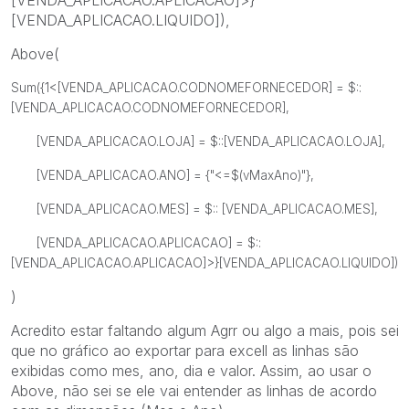
[VENDA_APLICACAO.LIQUIDO]),
Above(
Sum({1<[VENDA_APLICACAO.CODNOMEFORNECEDOR] = $::
[VENDA_APLICACAO.CODNOMEFORNECEDOR],
[VENDA_APLICACAO.LOJA] = $::[VENDA_APLICACAO.LOJA],
[VENDA_APLICACAO.ANO] = {"<=$(vMaxAno)"},
[VENDA_APLICACAO.MES] = $:: [VENDA_APLICACAO.MES],
[VENDA_APLICACAO.APLICACAO] = $::
[VENDA_APLICACAO.APLICACAO]>}[VENDA_APLICACAO.LIQUIDO])
)
Acredito estar faltando algum Agrr ou algo a mais, pois sei
que no gráfico ao exportar para excell as linhas são
exibidas como mes, ano, dia e valor. Assim, ao usar o
Above, não sei se ele vai entender as linhas de acordo