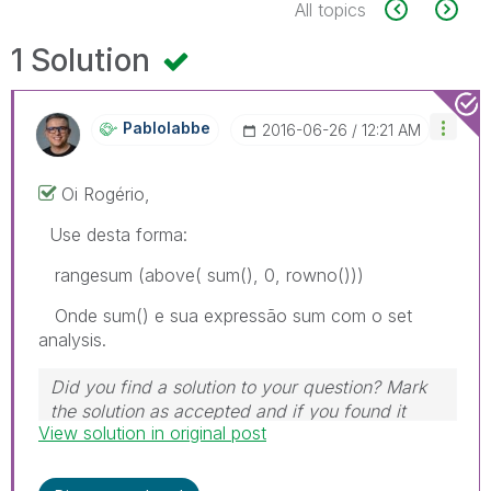
All topics
1 Solution
Pablolabbe
‎2016-06-26
12:21 AM
Oi Rogério,
Use desta forma:
rangesum (above( sum(), 0, rowno()))
Onde sum() e sua expressão sum com o set
analysis.
Did you find a solution to your question? Mark
the solution as accepted and if you found it
View solution in original post
useful, press the like button! | Follow me on
Linkedin