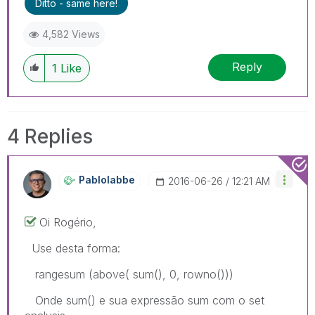
Ditto - same here!
4,582 Views
Reply
1
Like
4 Replies
Pablolabbe
‎2016-06-26
12:21 AM
Oi Rogério,
Use desta forma:
rangesum (above( sum(), 0, rowno()))
Onde sum() e sua expressão sum com o set