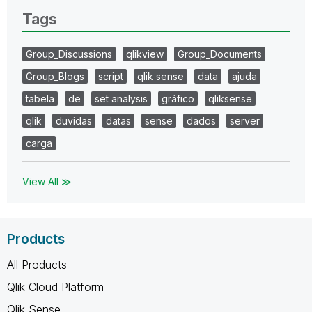
Tags
Group_Discussions
qlikview
Group_Documents
Group_Blogs
script
qlik sense
data
ajuda
tabela
de
set analysis
gráfico
qliksense
qlik
duvidas
datas
sense
dados
server
carga
View All ≫
Products
All Products
Qlik Cloud Platform
Qlik Sense