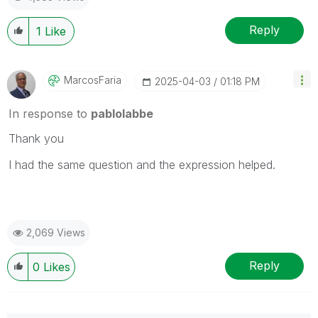
Reply
1
Like
MarcosFaria
‎2025-04-03
01:18 PM
In response to
pablolabbe
Thank you
I had the same question and the expression helped.
2,069 Views
Reply
0
Likes