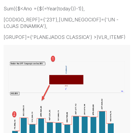
Sum({$<Ano ={$(=Year(today())-1)},
[CODIGO_REPF]={'231'},[UNID_NEGOCIOF]={'UN -
LOJAS DINAMIKA'},
[GRUPOF]={'PLANEJADOS CLASSICA'} >}VLR_ITEMF)