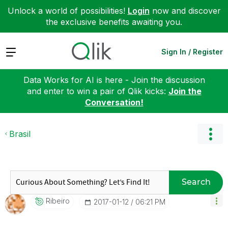
Unlock a world of possibilities!
Login
now and discover
the exclusive benefits awaiting you.
Expand
Sign In / Register
Data Works for AI is here - Join the discussion
and enter to win a pair of Qlik kicks:
Join the
Conversation!
Brasil
Search
Ribeiro
‎2017-01-12
06:21 PM