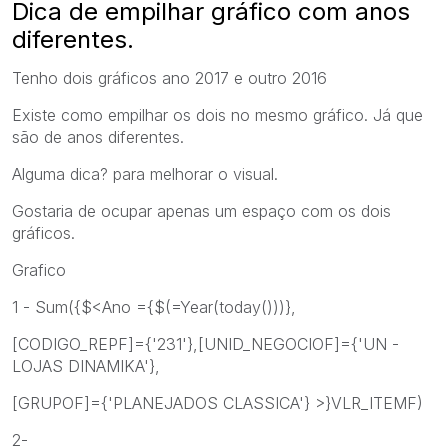
Dica de empilhar gráfico com anos
diferentes.
Tenho dois gráficos ano 2017 e outro 2016
Existe como empilhar os dois no mesmo gráfico. Já que
são de anos diferentes.
Alguma dica? para melhorar o visual.
Gostaria de ocupar apenas um espaço com os dois
gráficos.
Grafico
1 - Sum({$<Ano ={$(=Year(today()))},
[CODIGO_REPF]={'231'},[UNID_NEGOCIOF]={'UN -
LOJAS DINAMIKA'},
[GRUPOF]={'PLANEJADOS CLASSICA'} >}VLR_ITEMF)
2-