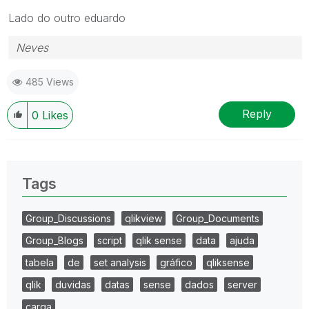
Lado do outro eduardo
Neves
485 Views
Reply
0
Likes
Tags
Group_Discussions
qlikview
Group_Documents
Group_Blogs
script
qlik sense
data
ajuda
tabela
de
set analysis
gráfico
qliksense
qlik
duvidas
datas
sense
dados
server
carga