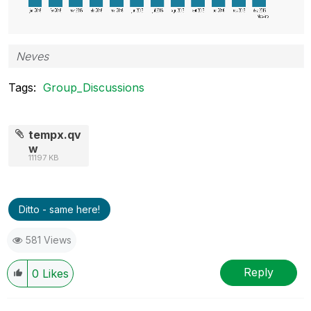
Neves
Tags:
Group_Discussions
tempx.qv
w
11197 KB
Ditto - same here!
581 Views
Reply
0
Likes