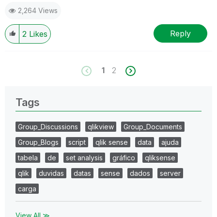
2,264 Views
Reply
2
Likes
1
2
Tags
Group_Discussions
qlikview
Group_Documents
Group_Blogs
script
qlik sense
data
ajuda
tabela
de
set analysis
gráfico
qliksense
qlik
duvidas
datas
sense
dados
server
carga
View All ≫