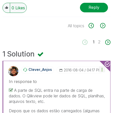
Reply
0
Likes
All topics
1
2
1 Solution
Clever_Anjos
‎2016-08-04
04:17 PM
In response to
A parte de SQL entra na parte de carga de
dados. O Qlikview pode ler dados de SQL, planilhas,
arquivos texto, etc.
Depois que os dados estão carregados (algumas