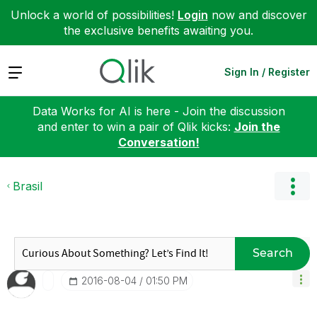
Unlock a world of possibilities!
Login
now and discover
the exclusive benefits awaiting you.
Expand
Sign In / Register
Data Works for AI is here - Join the discussion
and enter to win a pair of Qlik kicks:
Join the
Conversation!
Brasil
Search
‎2016-08-04
01:50 PM