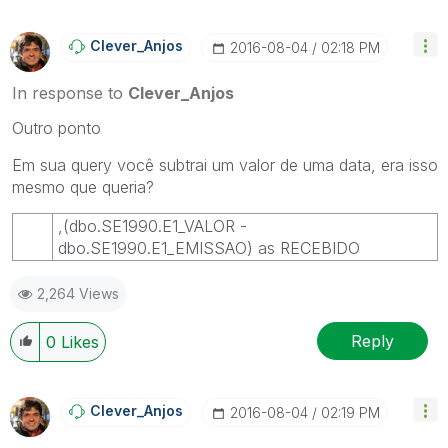
Clever_Anjos
‎2016-08-04
02:18 PM
In response to
Clever_Anjos
Outro ponto
Em sua query você subtrai um valor de uma data, era isso
mesmo que queria?
,(dbo.SE1990.E1_VALOR -
dbo.SE1990.E1_EMISSAO) as RECEBIDO
2,264 Views
Reply
0
Likes
Clever_Anjos
‎2016-08-04
02:19 PM