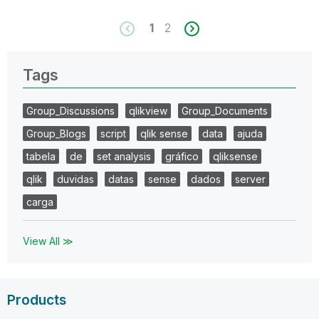
1
2
Tags
Group_Discussions
qlikview
Group_Documents
Group_Blogs
script
qlik sense
data
ajuda
tabela
de
set analysis
gráfico
qliksense
qlik
duvidas
datas
sense
dados
server
carga
View All ≫
Products