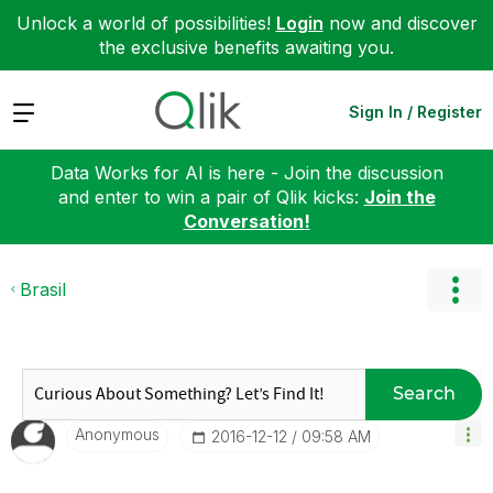
Unlock a world of possibilities!
Login
now and discover
the exclusive benefits awaiting you.
Expand
Sign In / Register
Data Works for AI is here - Join the discussion
and enter to win a pair of Qlik kicks:
Join the
Conversation!
Brasil
Search
Anonymous
‎2016-12-12
09:58 AM