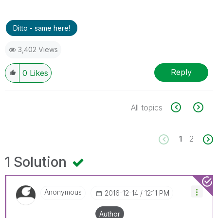
Ditto - same here!
3,402 Views
Reply
0
Likes
All topics
1
2
1 Solution
Anonymous
‎2016-12-14
12:11 PM
Author