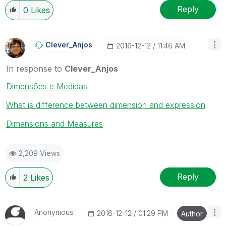
Reply
0
Likes
Clever_Anjos
‎2016-12-12
11:46 AM
In response to
Clever_Anjos
Dimensões e Medidas
What is difference between dimension and expression
Dimensions and Measures
2,209 Views
Reply
2
Likes
Anonymous
‎2016-12-12
01:29 PM
Author