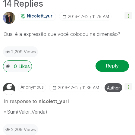
14 Replies
Nicolett_yuri
‎2016-12-12
11:29 AM
Qual é a expressão que você colocou na dimensão?
2,209 Views
Reply
0
Likes
Anonymous
‎2016-12-12
11:36 AM
Author
In response to
nicolett_yuri
=Sum(Valor_Venda)
2,209 Views