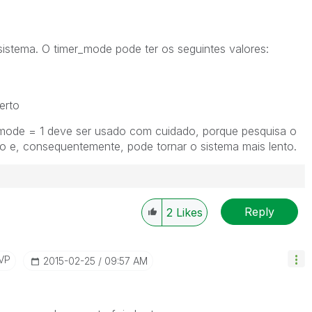
 sistema. O
timer_mode
pode ter os seguintes valores:
berto
mode = 1
deve ser usado com cuidado, porque pesquisa o
o e, consequentemente, pode tornar o sistema mais lento.
Reply
2
Likes
VP
‎2015-02-25
09:57 AM