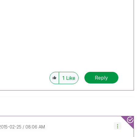
Reply
1
Like
‎2015-02-25
08:06 AM