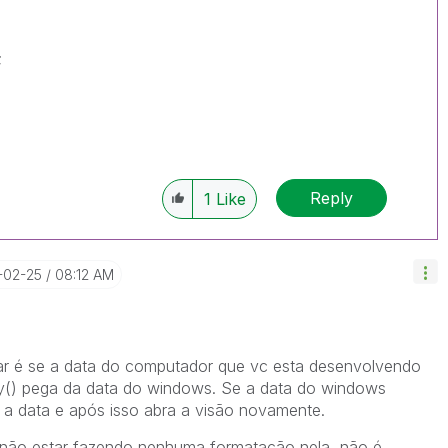
;
Reply
1
Like
5-02-25
08:12 AM
izar é se a data do computador que vc esta desenvolvendo
ay() pega da data do windows. Se a data do windows
e a data e após isso abra a visão novamente.
 não estar fazendo nenhuma formatação nela, não é