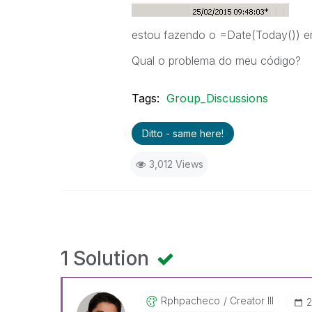
estou fazendo o =Date(Today()) e
Qual o problema do meu código?
Tags:
Group_Discussions
Ditto - same here!
3,012 Views
1 Solution
Rphpacheco
Creator III
‎