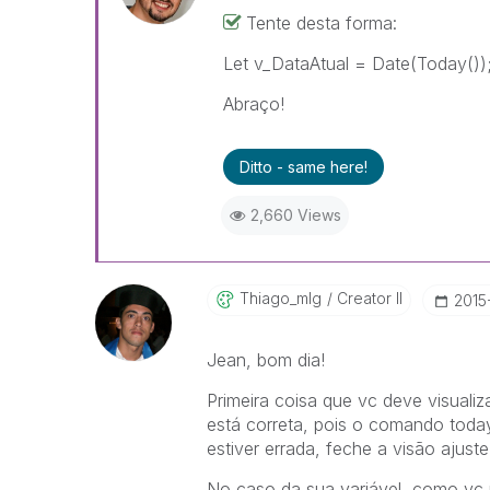
Tente desta forma:
Let v_DataAtual = Date(Today())
Abraço!
Ditto - same here!
2,660 Views
Thiago_mlg
Creator II
‎201
Jean, bom dia!
Primeira coisa que vc deve visual
está correta, pois o comando tod
estiver errada, feche a visão ajust
No caso da sua variável, como vc