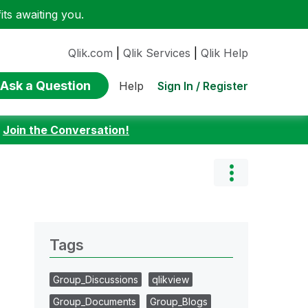
ts awaiting you.
Qlik.com
|
Qlik Services
|
Qlik Help
Ask a Question
Sign In / Register
Help
:
Join the Conversation!
Tags
Group_Discussions
qlikview
Group_Documents
Group_Blogs