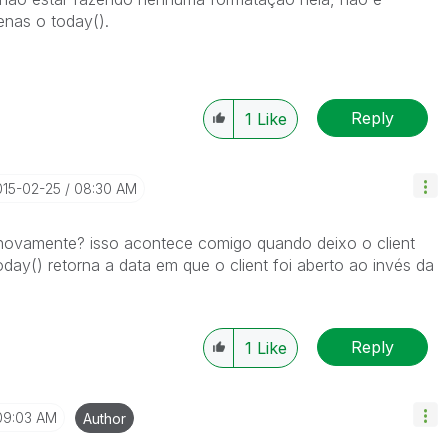
penas o today().
Reply
1
Like
015-02-25
08:30 AM
w novamente? isso acontece comigo quando deixo o client
day() retorna a data em que o client foi aberto ao invés da
Reply
1
Like
09:03 AM
Author