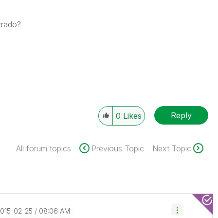
rrado?
Reply
0
Likes
All forum topics
Previous Topic
Next Topic
2015-02-25
08:06 AM