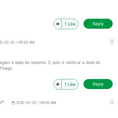
Reply
1
Like
015-02-25
09:26 AM
am a data do sistema. O jeito é verificar a data do
Thiago.
Reply
1
Like
VP
‎2015-02-25
09:56 AM