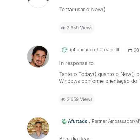
Tentar usar o Now()
2,659 Views
Rphpacheco
Creator III
‎2
In response to
Tanto o Today() quanto o Now() peg
Windows conforme orientação do 
2,659 Views
Afurtado
Partner Ambassador/M
Bom dia Jean.