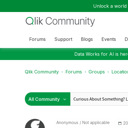
Unlock a world o
Forums
Support
Blogs
Events
D
Data Works for AI is here
Qlik Community
Forums
Groups
Locati
Anonymous
Not applicable
‎2