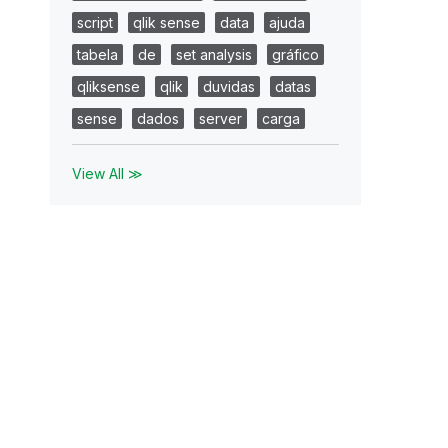
script
qlik sense
data
ajuda
tabela
de
set analysis
gráfico
qliksense
qlik
duvidas
datas
sense
dados
server
carga
View All ≫