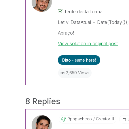
Tente desta forma:
Let v_DataAtual = Date(Today());
Abraço!
View solution in original post
Ditto - same here!
2,659 Views
8 Replies
Rphpacheco
Creator III