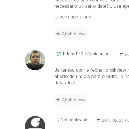
necessário utilizar o date().. use a
Espero que ajude..
2,659 Views
Edgard130
Contributor II
‎2
Ja tentou abrir e fechar o qlikvie
aberto de um dia para o outro, o To
data atual.
2,659 Views
Not applicable
‎2015-02-25