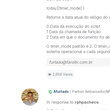
today(
[timer_mode]
)
Retorna a data atual do relógio do
0 Data da execução do script
1 Data da chamada de função
2 Data em que o documento foi a
O
timer_mode
padrão é 2. O
timer_
sistema operacional a cada segund
furtado@farolbi.com.br
2,659 Views
Afurtado
Partner Ambassador/M
In response to
rphpacheco