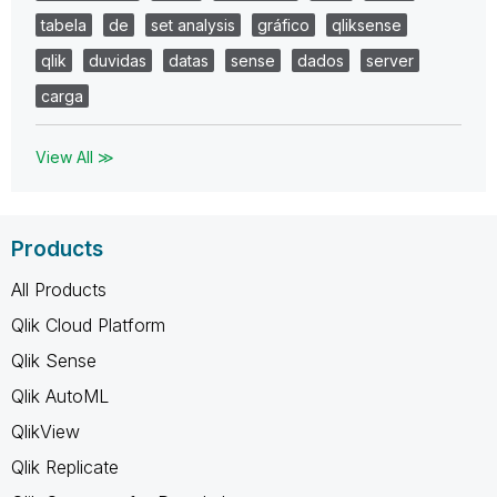
tabela
de
set analysis
gráfico
qliksense
qlik
duvidas
datas
sense
dados
server
carga
View All ≫
Products
All Products
Qlik Cloud Platform
Qlik Sense
Qlik AutoML
QlikView
Qlik Replicate