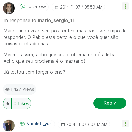
Lucianosv
‎2014-11-07
05:59 AM
In response to
mario_sergio_ti
Mário, tinha visto seu post ontem mas não tive tempo de
responder. O Pablo está certo e o que você quer são
coisas contraditórias.
Mesmo assim, acho que seu problema não é a linha.
Acho que seu problema é o max(ano).
Já testou sem forçar o ano?
1,427 Views
Reply
0
Likes
Nicolett_yuri
‎2014-11-07
07:17 AM