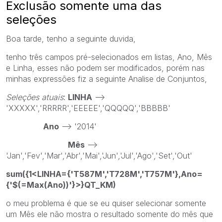
Exclusão somente uma das
seleções
Boa tarde, tenho a seguinte duvida,
tenho três campos pré-selecionados em listas, Ano, Mês
e Linha, esses não podem ser modificados, porém nas
minhas expressões fiz a seguinte Analise de Conjuntos,
Seleções atuais
:
LINHA
-->
'XXXXX','RRRRR','EEEEE','QQQQQ','BBBBB'
Ano
--> '2014'
Mês
-->
'Jan','Fev','Mar','Abr','Mai','Jun','Jul','Ago','Set','Out'
sum({1<LINHA={'T587M','T728M','T757M'},Ano=
{'$(=Max(Ano))'}>}QT_KM)
o meu problema é que se eu quiser selecionar somente
um Mês ele não mostra o resultado somente do mês que