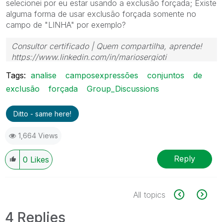
selecionei por eu estar usando a exclusão forçada; Existe
alguma forma de usar exclusão forçada somente no
campo de "LINHA" por exemplo?
Consultor certificado | Quem compartilha, aprende!
https://www.linkedin.com/in/mariosergioti
Tags:
analise
camposexpressões
conjuntos
de
exclusão
forçada
Group_Discussions
Ditto - same here!
1,664 Views
Reply
0
Likes
All topics
4 Replies