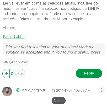
Ele vai levar em conta as seleções atuais, inclusive do
mês, mas vai "travar" a seleção nos códigos de LINHA
indicados no conjuto, isto é, ele não vai respeitar as
seleções feitas na lista da LINHA por exemplo.
Abraço,
Pablo Labbe
Did you find a solution to your question? Mark the
solution as accepted and if you found it useful, press
the like button! | Follow me on
Linkedin
1,427 Views
Reply
0
Likes
Mario_sergio_ti
‎2014-11-07
05:52 AM
Author