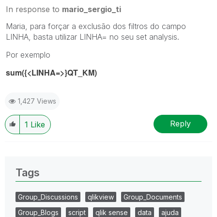
In response to
mario_sergio_ti
Maria, para forçar a exclusão dos filtros do campo
LINHA, basta utilizar LINHA= no seu set analysis.
Por exemplo
sum({<LINHA=>}QT_KM)
1,427 Views
Reply
1
Like
Tags
Group_Discussions
qlikview
Group_Documents
Group_Blogs
script
qlik sense
data
ajuda