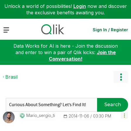
Unlock a world of possibilities!
Login
now and discover
the exclusive benefits awaiting you.
Expand
Sign In / Register
Data Works for AI is here - Join the discussion
and enter to win a pair of Qlik kicks:
Join the
Conversation!
Brasil
Search
Mario_sergio_ti
‎2014-11-06
03:30 PM