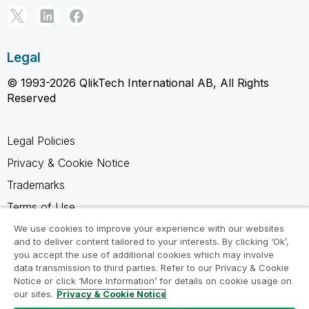
Legal
© 1993-2026 QlikTech International AB, All Rights
Reserved
Legal Policies
Privacy & Cookie Notice
Trademarks
Terms of Use
Legal Agreements
We use cookies to improve your experience with our websites
and to deliver content tailored to your interests. By clicking ‘Ok’,
Product Terms
you accept the use of additional cookies which may involve
data transmission to third parties. Refer to our Privacy & Cookie
Do not share my info
Notice or click ‘More Information’ for details on cookie usage on
our sites.
Privacy & Cookie Notice