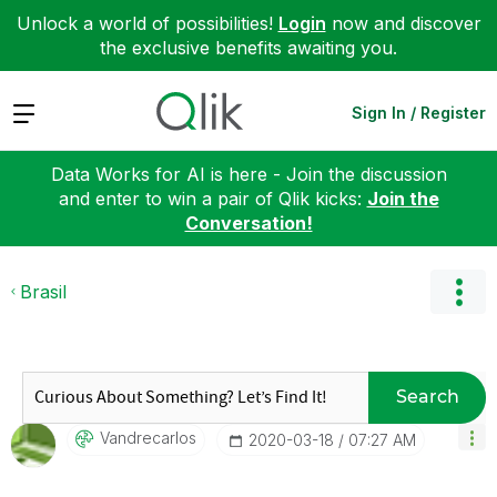
Unlock a world of possibilities!
Login
now and discover
the exclusive benefits awaiting you.
Expand
Sign In / Register
Data Works for AI is here - Join the discussion
and enter to win a pair of Qlik kicks:
Join the
Conversation!
Brasil
Search
Vandrecarlos
‎2020-03-18
07:27 AM