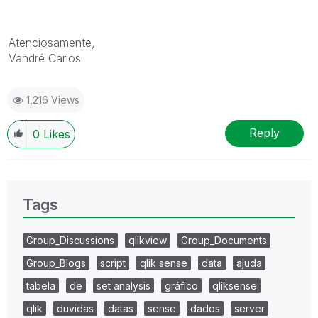
Atenciosamente,
Vandré Carlos
1,216 Views
Reply
0
Likes
Tags
Group_Discussions
qlikview
Group_Documents
Group_Blogs
script
qlik sense
data
ajuda
tabela
de
set analysis
gráfico
qliksense
qlik
duvidas
datas
sense
dados
server