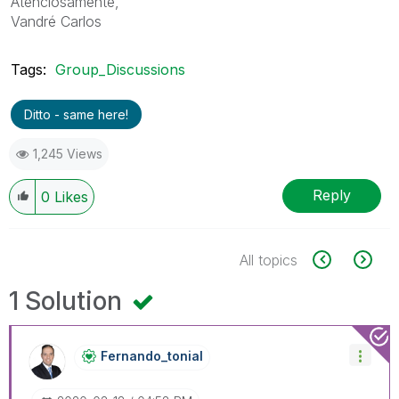
Atenciosamente,
Vandré Carlos
Tags:
Group_Discussions
Ditto - same here!
1,245 Views
Reply
0
Likes
All topics
1 Solution
Fernando_tonial