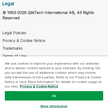
Legal
© 1993-2026 QlikTech International AB, All Rights
Reserved
Legal Policies
Privacy & Cookie Notice
Trademarks
Terms of Use
Legal Agreements
We use cookies to improve your experience with our websites
and to deliver content tailored to your interests. By clicking ‘Ok’,
Product Terms
you accept the use of additional cookies which may involve
data transmission to third parties. Refer to our Privacy & Cookie
Do not share my info
Notice or click ‘More Information’ for details on cookie usage on
our sites.
Privacy & Cookie Notice
Ok
Ask a Question
More Information