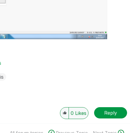
s
is
Reply
0
Likes