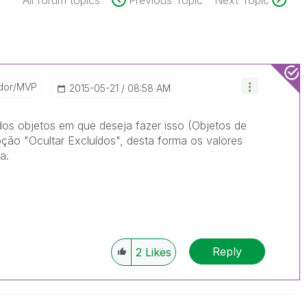
All forum topics
Previous Topic
Next Topic
dor/MVP
‎2015-05-21
08:58 AM
dos objetos em que deseja fazer isso (Objetos de
pção "Ocultar Excluídos", desta forma os valores
a.
Reply
2
Likes