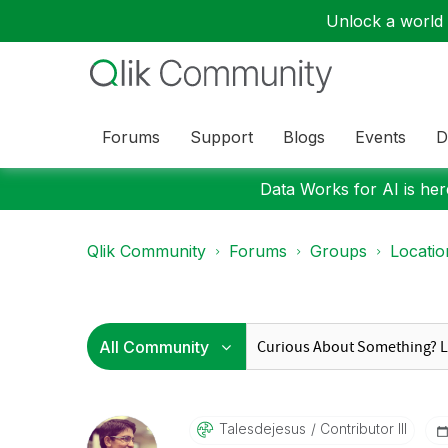
Unlock a world o
Forums
Support
Blogs
Events
D
Data Works for AI is here
Qlik Community
Forums
Groups
Locati
Talesdejesus
Contributor III