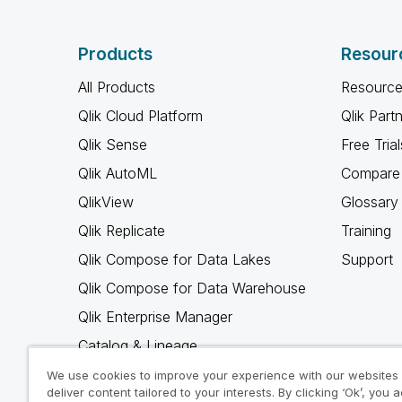
Products
Resour
All Products
Resource
Qlik Cloud Platform
Qlik Part
Qlik Sense
Free Trial
Qlik AutoML
Compare 
QlikView
Glossary
Qlik Replicate
Training
Qlik Compose for Data Lakes
Support
Qlik Compose for Data Warehouse
Qlik Enterprise Manager
Catalog & Lineage
Qlik Gold Client
We use cookies to improve your experience with our websites
deliver content tailored to your interests. By clicking ‘Ok’, you 