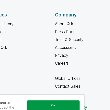
ces
Company
 Library
About Qlik
ners
Press Room
s
Trust & Security
Qlik
Accessibility
Privacy
Careers
Global Offices
Contact Sales
 and to
Ok
Qlik Community
accept the