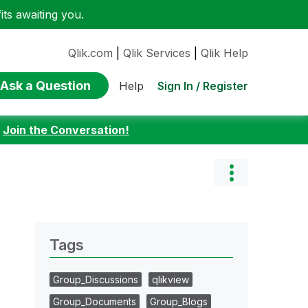
ts awaiting you.
Qlik.com
|
Qlik Services
|
Qlik Help
Ask a Question
Sign In / Register
Help
:
Join the Conversation!
Tags
Group_Discussions
qlikview
Group_Documents
Group_Blogs