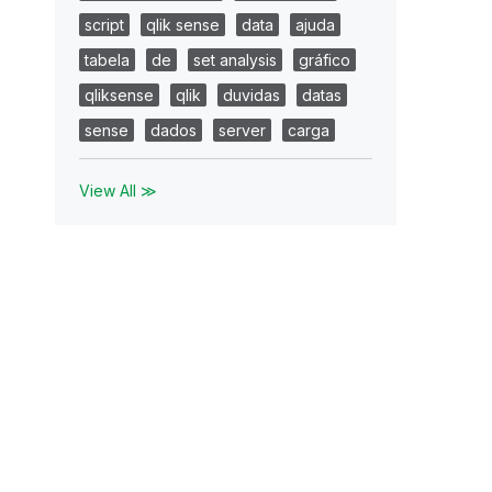
script
qlik sense
data
ajuda
tabela
de
set analysis
gráfico
qliksense
qlik
duvidas
datas
sense
dados
server
carga
View All ≫