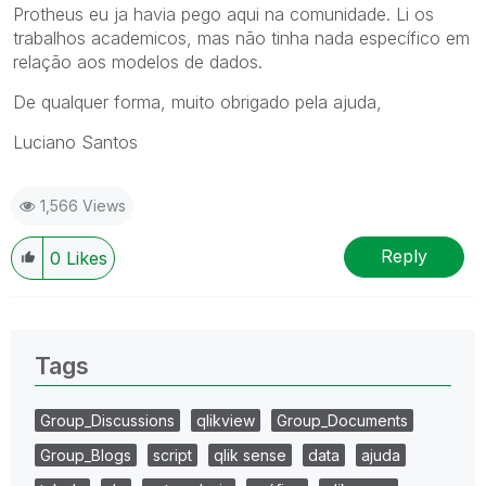
Protheus eu ja havia pego aqui na comunidade. Li os
trabalhos academicos, mas não tinha nada específico em
relação aos modelos de dados.
De qualquer forma, muito obrigado pela ajuda,
Luciano Santos
1,566 Views
Reply
0
Likes
Tags
Group_Discussions
qlikview
Group_Documents
Group_Blogs
script
qlik sense
data
ajuda