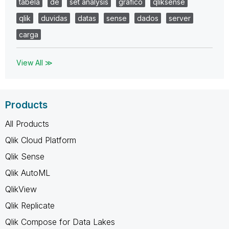
tabela
de
set analysis
gráfico
qliksense
qlik
duvidas
datas
sense
dados
server
carga
View All ≫
Products
All Products
Qlik Cloud Platform
Qlik Sense
Qlik AutoML
QlikView
Qlik Replicate
Qlik Compose for Data Lakes