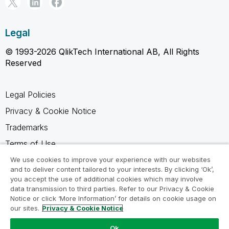
Legal
© 1993-2026 QlikTech International AB, All Rights
Reserved
Legal Policies
Privacy & Cookie Notice
Trademarks
Terms of Use
Legal Agreements
We use cookies to improve your experience with our websites
and to deliver content tailored to your interests. By clicking ‘Ok’,
Product Terms
you accept the use of additional cookies which may involve
data transmission to third parties. Refer to our Privacy & Cookie
Do not share my info
Notice or click ‘More Information’ for details on cookie usage on
our sites.
Privacy & Cookie Notice
Ok