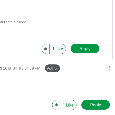
 durante a carga.
Reply
1
Like
‎2018-04-11
04:39 PM
Author
Reply
1
Like