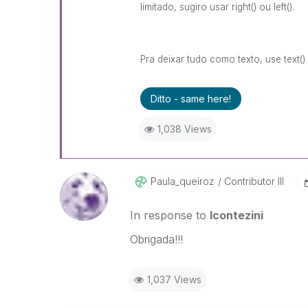
limitado, sugiro usar right() ou left().
Pra deixar tudo como texto, use text()
Ditto - same here!
1,038 Views
Paula_queiroz
Contributor III
In response to
lcontezini
Obrigada!!!
1,037 Views