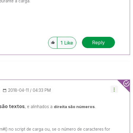
 durante a carga.
Reply
1
Like
‎2018-04-11
04:33 PM
são textos
, e alinhados a
direita são números
.
#() no script de carga ou, se o número de caracteres for