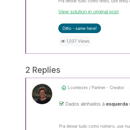
Pra deixar tudo como texto, use text()
View solution in original post
Ditto - same here!
1,037 Views
2 Replies
Lcontezini
Partner - Creator
Dados alinhados à
esquerda 
Pra deixar tudo como número, use num