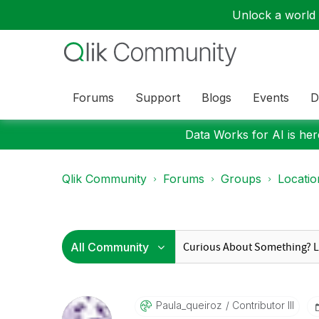
Unlock a world o
Forums
Support
Blogs
Events
D
Data Works for AI is here
Qlik Community
Forums
Groups
Locati
Paula_queiroz
Contributor III