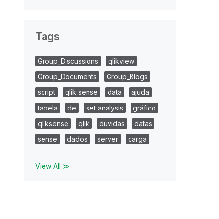
Tags
Group_Discussions
qlikview
Group_Documents
Group_Blogs
script
qlik sense
data
ajuda
tabela
de
set analysis
gráfico
qliksense
qlik
duvidas
datas
sense
dados
server
carga
View All ≫