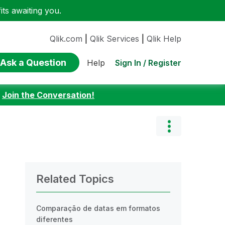
ts awaiting you.
Qlik.com
|
Qlik Services
|
Qlik Help
Ask a Question
Sign In / Register
Help
:
Join the Conversation!
Related Topics
Comparação de datas em formatos
diferentes