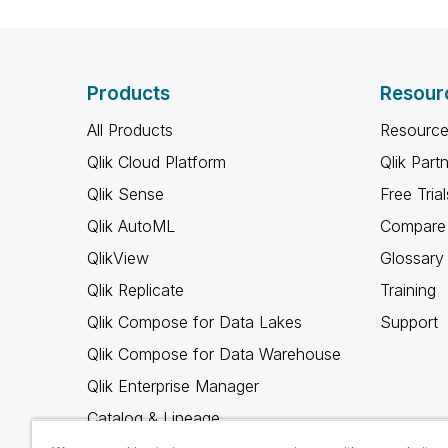
Products
Resour
All Products
Resource
Qlik Cloud Platform
Qlik Part
Qlik Sense
Free Trial
Qlik AutoML
Compare 
QlikView
Glossary
Qlik Replicate
Training
Qlik Compose for Data Lakes
Support
Qlik Compose for Data Warehouse
Qlik Enterprise Manager
Catalog & Lineage