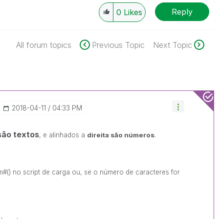
Reply
0
Likes
All forum topics
Previous Topic
Next Topic
‎2018-04-11
04:33 PM
ão textos
, e alinhados a
direita são números
.
#() no script de carga ou, se o número de caracteres for