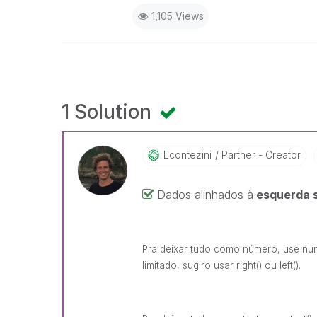
1,105 Views
1 Solution
Lcontezini
Partner - Creator
Dados alinhados à
esquerda s
Pra deixar tudo como número, use num
limitado, sugiro usar right() ou left().