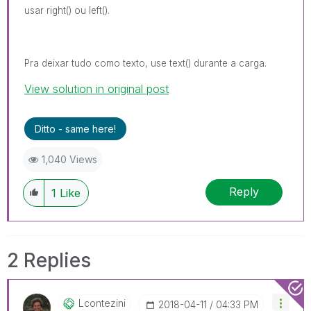
usar right() ou left().
Pra deixar tudo como texto, use text() durante a carga.
View solution in original post
Ditto - same here!
1,040 Views
Reply
1
Like
2 Replies
Lcontezini
‎2018-04-11
04:33 PM