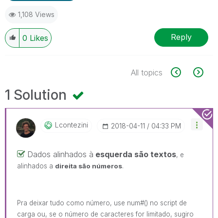
1,108 Views
Reply
0
Likes
All topics
1 Solution
Lcontezini
‎2018-04-11
04:33 PM
Dados alinhados à
esquerda são textos
, e
alinhados a
direita são números
.
Pra deixar tudo como número, use num#() no script de
carga ou, se o número de caracteres for limitado, sugiro