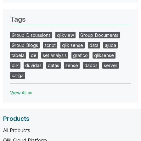
Tags
Group_Discussions
qlikview
Group_Documents
Group_Blogs
script
qlik sense
data
ajuda
tabela
de
set analysis
gráfico
qliksense
qlik
duvidas
datas
sense
dados
server
carga
View All ≫
Products
All Products
Qlik Cloud Platform