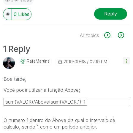
Reply
0
Likes
All topics
1 Reply
RafaMartins
‎2019-09-18
02:19 PM
Boa tarde,
Você pode utilizar a função Above;
sum(VALOR)/Above(sum(VALOR,1)-1
O numero 1 dentro do Above diz qual o intervalo de
calculo, sendo 1 como um período anterior.