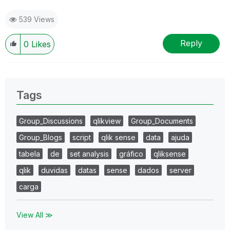
539 Views
Reply
0
Likes
Tags
Group_Discussions
qlikview
Group_Documents
Group_Blogs
script
qlik sense
data
ajuda
tabela
de
set analysis
gráfico
qliksense
qlik
duvidas
datas
sense
dados
server
carga
View All ≫