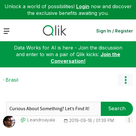
Unlock a world of possibilities!
Login
now and discover
the exclusive benefits awaiting you.
Expand
Sign In / Register
Data Works for AI is here - Join the discussion
and enter to win a pair of Qlik kicks:
Join the
Conversation!
Brasil
Search
Leandroayala
‎2019-09-18
01:39 PM