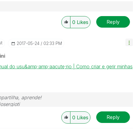
Reply
0
Likes
st
‎2017-05-24
02:33 PM
ni
ual do usu&amp;amp;aacute;rio | Como criar e gerir minhas
partilha, aprende!
osergioti
Reply
0
Likes