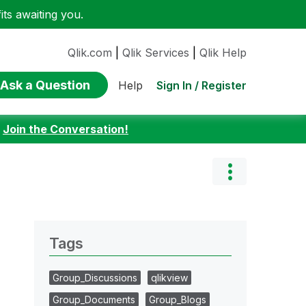
ts awaiting you.
Qlik.com
|
Qlik Services
|
Qlik Help
Ask a Question
Sign In / Register
Help
:
Join the Conversation!
Tags
Group_Discussions
qlikview
Group_Documents
Group_Blogs