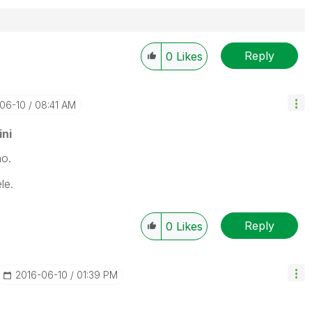
Reply
0
Likes
-06-10
08:41 AM
ni
no.
le.
Reply
0
Likes
‎2016-06-10
01:39 PM