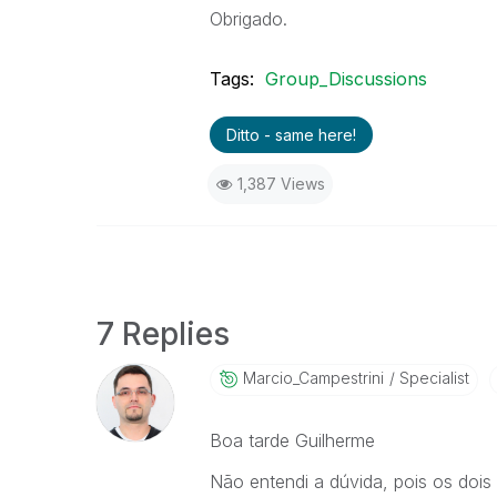
Obrigado.
Tags:
Group_Discussions
Ditto - same here!
1,387 Views
7 Replies
Marcio_Campestr
Ini
Specialist
Boa tarde Guilherme
Não entendi a dúvida, pois os doi