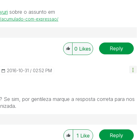
yuri
‌ sobre o assunto em
/31/acumulado-com-expressao/
Reply
0
Likes
‎2016-10-31
02:52 PM
 Se sim, por gentileza marque a resposta correta para nos
nizada.
Reply
1
Like