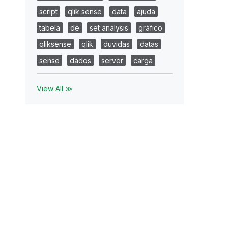
script
qlik sense
data
ajuda
tabela
de
set analysis
gráfico
qliksense
qlik
duvidas
datas
sense
dados
server
carga
View All ≫