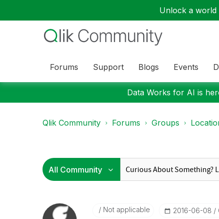
Unlock a world o
Forums
Support
Blogs
Events
D
Data Works for AI is here
Qlik Community
Forums
Groups
Locati
Not applicable
‎2016-06-08