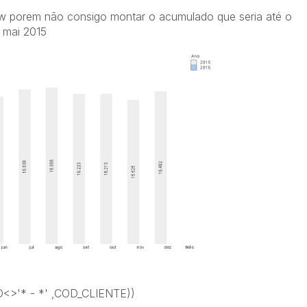
ew porem não consigo montar o acumulado que seria até o
 mai 2015
TD<>'* - *' ,COD_CLIENTE))