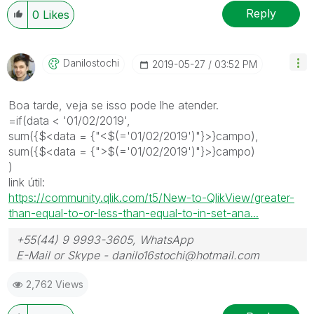
Reply
0
Likes
Danilostochi
‎2019-05-27
03:52 PM
Boa tarde, veja se isso pode lhe atender.
=if(data < '01/02/2019',
sum({$<data = {"<$(='01/02/2019')"}>}campo),
sum({$<data = {">$(='01/02/2019')"}>}campo)
)
link útil:
https://community.qlik.com/t5/New-to-QlikView/greater-
than-equal-to-or-less-than-equal-to-in-set-ana...
+55(44) 9 9993-3605, WhatsApp
E-Mail or Skype - danilo16stochi@hotmail.com
2,762 Views