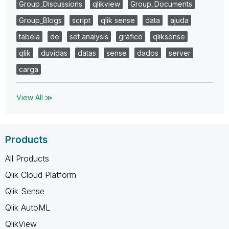
Group_Discussions
qlikview
Group_Documents
Group_Blogs
script
qlik sense
data
ajuda
tabela
de
set analysis
gráfico
qliksense
qlik
duvidas
datas
sense
dados
server
carga
View All ≫
Products
All Products
Qlik Cloud Platform
Qlik Sense
Qlik AutoML
QlikView