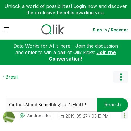
Unlock a world of possibilities!
Login
now and discover
the exclusive benefits awaiting you.
Expand
Sign In / Register
Data Works for AI is here - Join the discussion
and enter to win a pair of Qlik kicks:
Join the
Conversation!
Brasil
Search
Vandrecarlos
‎2019-05-27
03:15 PM