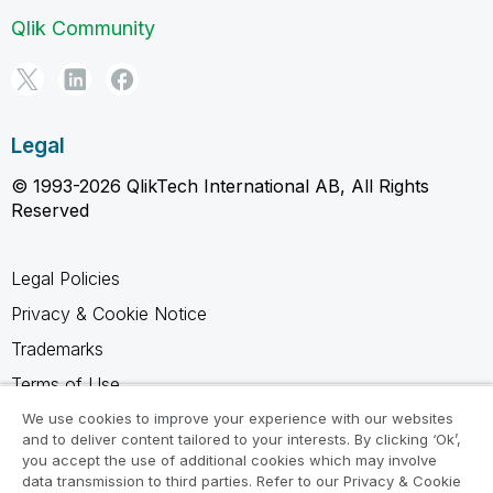
Qlik Community
Legal
© 1993-2026 QlikTech International AB, All Rights
Reserved
Legal Policies
Privacy & Cookie Notice
Trademarks
Terms of Use
Legal Agreements
We use cookies to improve your experience with our websites
and to deliver content tailored to your interests. By clicking ‘Ok’,
Product Terms
you accept the use of additional cookies which may involve
data transmission to third parties. Refer to our Privacy & Cookie
Do not share my info