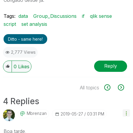
Tags:
data
Group_Discussions
if
qlik sense
script
set analysis
Ditto - same here!
2,777 Views
Reply
0
Likes
All topics
4 Replies
Mbrenzan
‎2019-05-27
03:31 PM
Boa tarde,