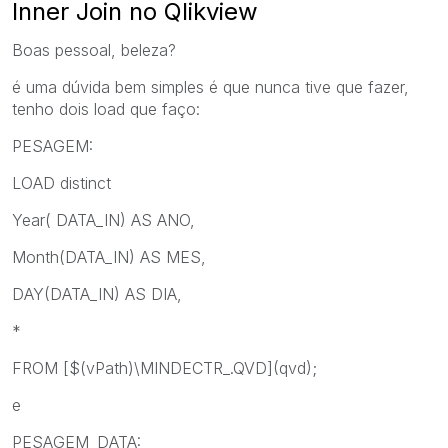
Inner Join no Qlikview
Boas pessoal, beleza?
é uma dúvida bem simples é que nunca tive que fazer,
tenho dois load que faço:
PESAGEM:
LOAD distinct
Year( DATA_IN) AS ANO,
Month(DATA_IN) AS MES,
DAY(DATA_IN) AS DIA,
*
FROM [$(vPath)\MINDECTR_.QVD](qvd);
e
PESAGEM_DATA: