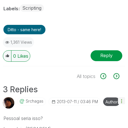
Scripting
Labels
Ditto - same here!
1,361 Views
Reply
0
Likes
All topics
3 Replies
Srchagas
‎2013-07-11
03:46 PM
Author
Pessoal seria isso?