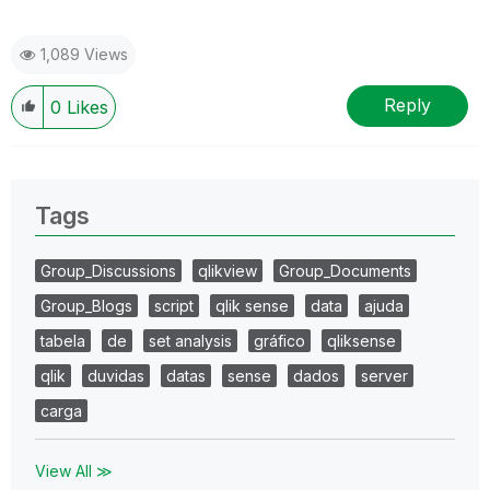
1,089 Views
Reply
0
Likes
Tags
Group_Discussions
qlikview
Group_Documents
Group_Blogs
script
qlik sense
data
ajuda
tabela
de
set analysis
gráfico
qliksense
qlik
duvidas
datas
sense
dados
server
carga
View All ≫