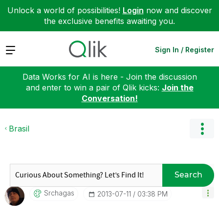
Unlock a world of possibilities!
Login
now and discover
the exclusive benefits awaiting you.
Expand
Sign In / Register
Data Works for AI is here - Join the discussion
and enter to win a pair of Qlik kicks:
Join the
Conversation!
Brasil
Search
Srchagas
‎2013-07-11
03:38 PM