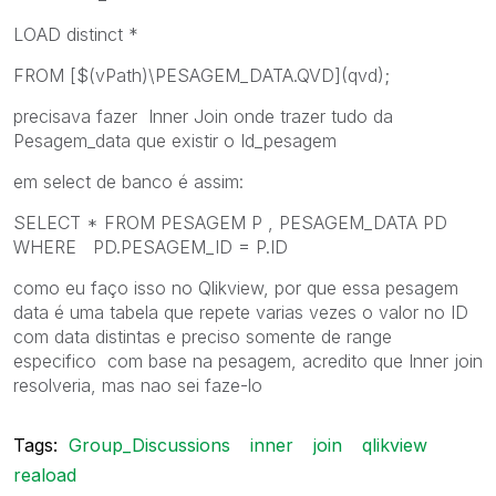
LOAD distinct *
FROM [$(vPath)\PESAGEM_DATA.QVD](qvd);
precisava fazer Inner Join onde trazer tudo da
Pesagem_data que existir o Id_pesagem
em select de banco é assim:
SELECT * FROM PESAGEM P , PESAGEM_DATA PD
WHERE PD.PESAGEM_ID = P.ID
como eu faço isso no Qlikview, por que essa pesagem
data é uma tabela que repete varias vezes o valor no ID
com data distintas e preciso somente de range
especifico com base na pesagem, acredito que Inner join
resolveria, mas nao sei faze-lo
Tags:
Group_Discussions
inner
join
qlikview
reaload