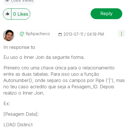
1,089 Views
Reply
0
Likes
Rphpacheco
‎2013-07-11
04:19 PM
In response to
Eu uso o Inner Join da seguinte forma.
Primeiro crio uma chave única para o relacionamento
entre as duas tabelas. Para isso uso a função
Autonumber(), onde separo os campos por Pipe ('|'), mas
no teu caso acredito que seja a Pesagem_ID. Depois
realizo o Inner Join.
Ex:
[Pesagem Data]:
LOAD Distinct