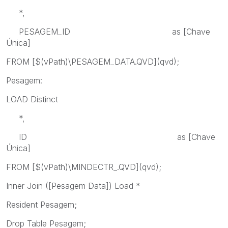
*,
PESAGEM_ID as [Chave
Única]
FROM [$(vPath)\PESAGEM_DATA.QVD](qvd);
Pesagem:
LOAD Distinct
*,
ID as [Chave
Única]
FROM [$(vPath)\MINDECTR_.QVD](qvd);
Inner Join ([Pesagem Data]) Load *
Resident Pesagem;
Drop Table Pesagem;