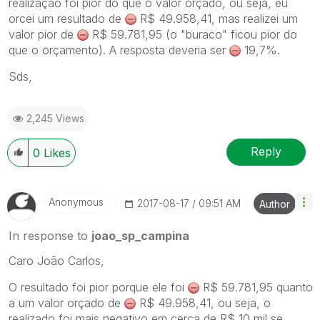
realização foi pior do que o valor orçado, ou seja, eu
orcei um resultado de
R$ 49.958,41, mas realizei um
valor pior de
R$ 59.781,95 (o "buraco" ficou pior do
que o orçamento). A resposta deveria ser
19,7%.
Sds,
2,245 Views
Reply
0
Likes
Anonymous
‎2017-08-17
09:51 AM
Author
In response to
joao_sp_campina
Caro João Carlos,
O resultado foi pior porque ele foi
R$ 59.781,95 quanto
a um valor orçado de
R$ 49.958,41, ou seja, o
realizado foi mais negativo em cerca de R$ 10 mil se