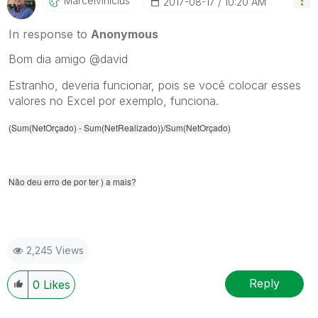
Marcelvinicius
‎2017-08-17
10:20 AM
In response to
Anonymous
Bom dia amigo @david
Estranho, deveria funcionar, pois se você colocar esses
valores no Excel por exemplo, funciona.
(Sum(NetOrçado) - Sum(NetRealizado))/Sum(NetOrçado)
Não deu erro de por ter ) a mais?
2,245 Views
Reply
0
Likes