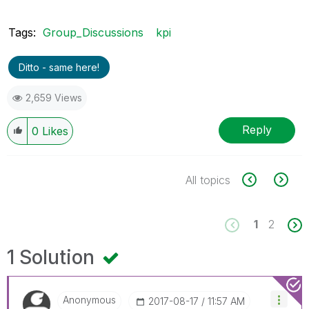
Tags:
Group_Discussions
kpi
Ditto - same here!
2,659 Views
Reply
0
Likes
All topics
1
2
1 Solution
Anonymous
‎2017-08-17
11:57 AM