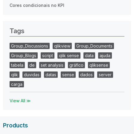
Cores condicionais no KPI
Tags
Group_Discussions
qlikview
Group_Documents
Group_Blogs
script
qlik sense
data
ajuda
tabela
de
set analysis
gráfico
qliksense
qlik
duvidas
datas
sense
dados
server
carga
View All ≫
Products