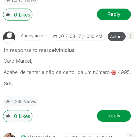
Reply
0
Likes
Anonymous
‎2017-08-17
10:10 AM
Author
In response to
marcelvinicius
Caro Marcel,
Acabei de tentar e não da certo, dá um número
4995.
Sds,
2,245 Views
Reply
0
Likes