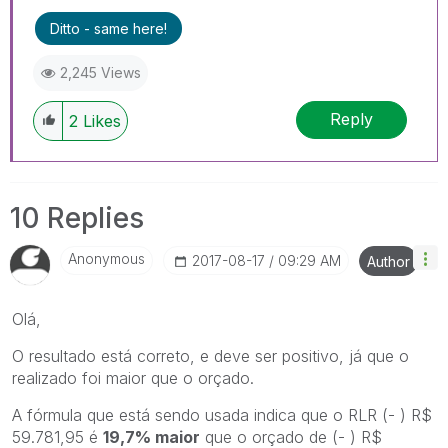
Ditto - same here!
2,245 Views
Reply
2
Likes
10 Replies
Anonymous
‎2017-08-17
09:29 AM
Author
Olá,
O resultado está correto, e deve ser positivo, já que o
realizado foi maior que o orçado.
A fórmula que está sendo usada indica que o RLR (- ) R$
59.781,95 é
19,7% maior
que o orçado de (- ) R$