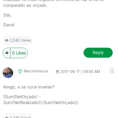
comparado ao orçado.
Sds,
David
2,245 Views
Reply
0
Likes
Marcelvinicius
‎2017-08-17
09:56 AM
Amigo, e se você inverter?
(Sum(NetOrçado) -
Sum(NetRealizado))/Sum(NetOrçado)).
2,245 Views