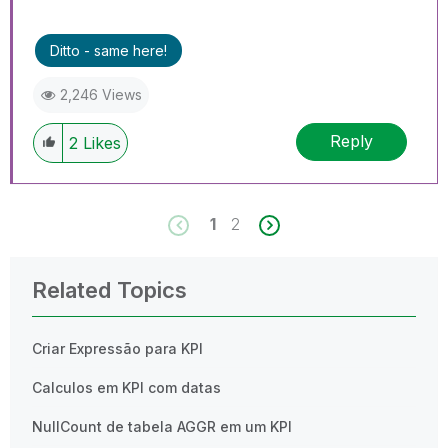
Ditto - same here!
2,246 Views
Reply
2
Likes
1
2
Related Topics
Criar Expressão para KPI
Calculos em KPI com datas
NullCount de tabela AGGR em um KPI