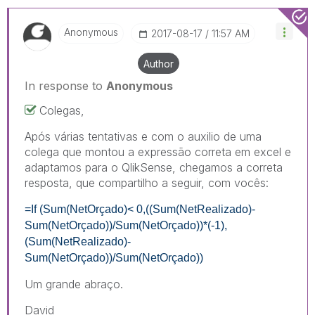
Anonymous
‎2017-08-17
11:57 AM
Author
In response to
Anonymous
Colegas,
Após várias tentativas e com o auxilio de uma
colega que montou a expressão correta em excel e
adaptamos para o QlikSense, chegamos a correta
resposta, que compartilho a seguir, com vocês:
=If (Sum(NetOrçado)< 0,((Sum(NetRealizado)-
Sum(NetOrçado))/Sum(NetOrçado))*(-1),
(Sum(NetRealizado)-
Sum(NetOrçado))/Sum(NetOrçado))
Um grande abraço.
David