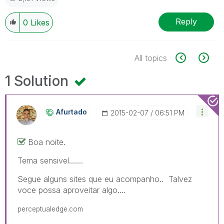
Reply
0
Likes
All topics
1 Solution
Afurtado
‎2015-02-07
06:51 PM
Boa noite.
Tema sensivel.......
Segue alguns sites que eu acompanho.. Talvez
voce possa aproveitar algo....
perceptualedge.com