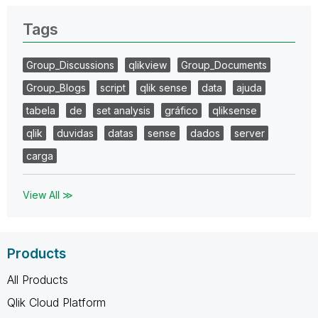
Tags
Group_Discussions
qlikview
Group_Documents
Group_Blogs
script
qlik sense
data
ajuda
tabela
de
set analysis
gráfico
qliksense
qlik
duvidas
datas
sense
dados
server
carga
View All ≫
Products
All Products
Qlik Cloud Platform