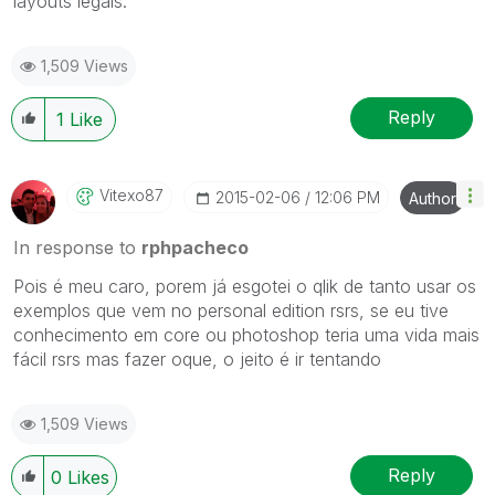
layouts legais.
1,509 Views
Reply
1
Like
Vitexo87
‎2015-02-06
12:06 PM
Author
In response to
rphpacheco
Pois é meu caro, porem já esgotei o qlik de tanto usar os
exemplos que vem no personal edition rsrs, se eu tive
conhecimento em core ou photoshop teria uma vida mais
fácil rsrs mas fazer oque, o jeito é ir tentando
1,509 Views
Reply
0
Likes