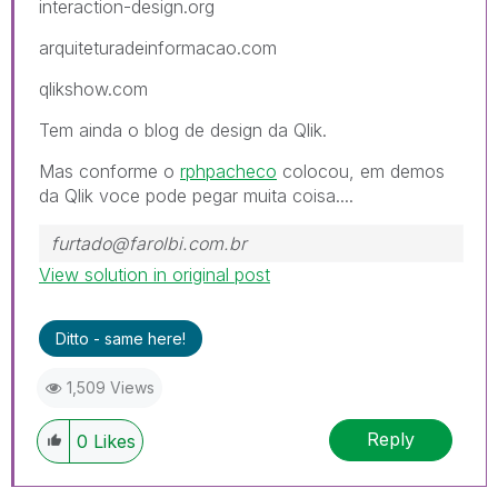
interaction-design.org
arquiteturadeinformacao.com
qlikshow.com
Tem ainda o blog de design da Qlik.
Mas conforme o
rphpacheco
colocou, em demos
da Qlik voce pode pegar muita coisa....
furtado@farolbi.com.br
View solution in original post
Ditto - same here!
1,509 Views
Reply
0
Likes