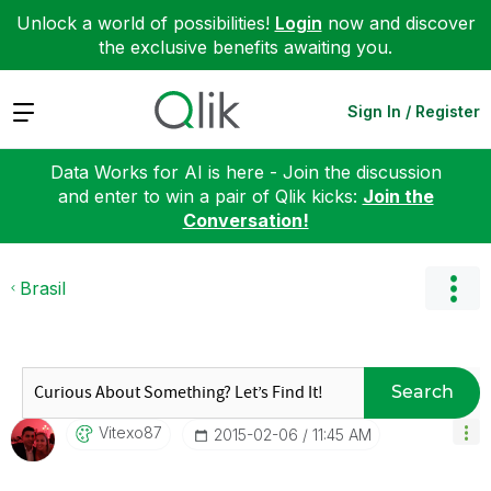
Unlock a world of possibilities!
Login
now and discover
the exclusive benefits awaiting you.
Expand
Sign In / Register
Data Works for AI is here - Join the discussion
and enter to win a pair of Qlik kicks:
Join the
Conversation!
Brasil
Search
Vitexo87
‎2015-02-06
11:45 AM