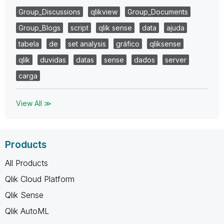
Group_Discussions
qlikview
Group_Documents
Group_Blogs
script
qlik sense
data
ajuda
tabela
de
set analysis
gráfico
qliksense
qlik
duvidas
datas
sense
dados
server
carga
View All ≫
Products
All Products
Qlik Cloud Platform
Qlik Sense
Qlik AutoML