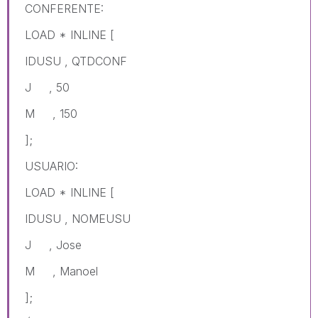
CONFERENTE:
LOAD * INLINE [
IDUSU , QTDCONF
J , 50
M , 150
];
USUARIO:
LOAD * INLINE [
IDUSU , NOMEUSU
J , Jose
M , Manoel
];