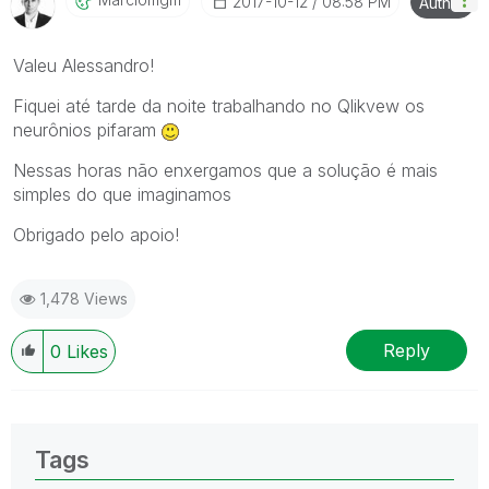
‎2017-10-12
08:58 PM
Author
Valeu Alessandro!
Fiquei até tarde da noite trabalhando no Qlikvew os
neurônios pifaram
Nessas horas não enxergamos que a solução é mais
simples do que imaginamos
Obrigado pelo apoio!
1,478 Views
Reply
0
Likes
Tags