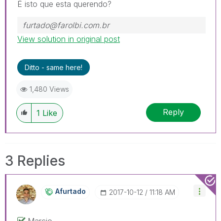
É isto que esta querendo?
furtado@farolbi.com.br
View solution in original post
Ditto - same here!
1,480 Views
Reply
1
Like
3 Replies
Afurtado
‎2017-10-12
11:18 AM
Marcio,