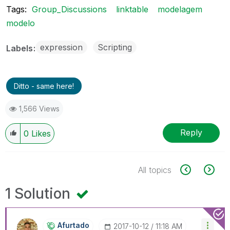
Tags:
Group_Discussions
linktable
modelagem
modelo
expression
Scripting
Labels
Ditto - same here!
1,566 Views
Reply
0
Likes
All topics
1 Solution
Afurtado
‎2017-10-12
11:18 AM