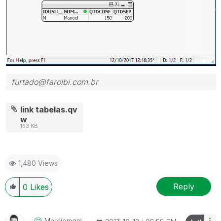
furtado@farolbi.com.br
link tabelas.qv
w
153 KB
1,480 Views
Reply
0
Likes
Marciomgm