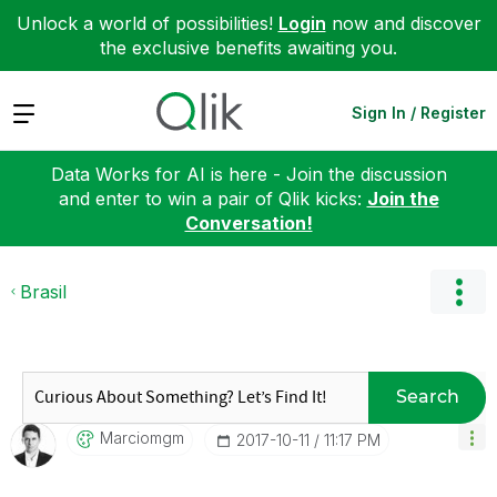
Unlock a world of possibilities!
Login
now and discover
the exclusive benefits awaiting you.
Expand
Sign In / Register
Data Works for AI is here - Join the discussion
and enter to win a pair of Qlik kicks:
Join the
Conversation!
Brasil
Search
Marciomgm
‎2017-10-11
11:17 PM