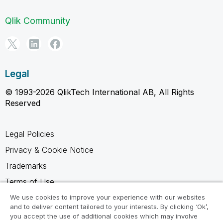
Qlik Community
Legal
© 1993-2026 QlikTech International AB, All Rights
Reserved
Legal Policies
Privacy & Cookie Notice
Trademarks
Terms of Use
Legal Agreements
We use cookies to improve your experience with our websites
and to deliver content tailored to your interests. By clicking ‘Ok’,
Product Terms
you accept the use of additional cookies which may involve