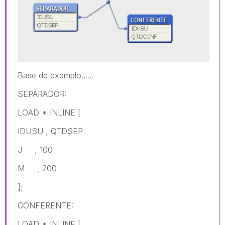
Base de exemplo......
SEPARADOR:
LOAD * INLINE [
IDUSU , QTDSEP
J , 100
M , 200
];
CONFERENTE:
LOAD * INLINE [