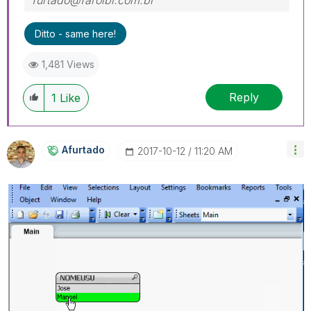
furtado@farolbi.com.br
Ditto - same here!
1,481 Views
Reply
1
Like
Afurtado
‎2017-10-12
11:20 AM