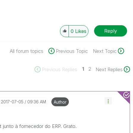
Reply
0
Likes
All forum topics
Previous Topic
Next Topic
1
2
Previous Replies
Next Replies
‎2017-07-05
09:36 AM
Author
t junto à fornecedor do ERP. Grato.