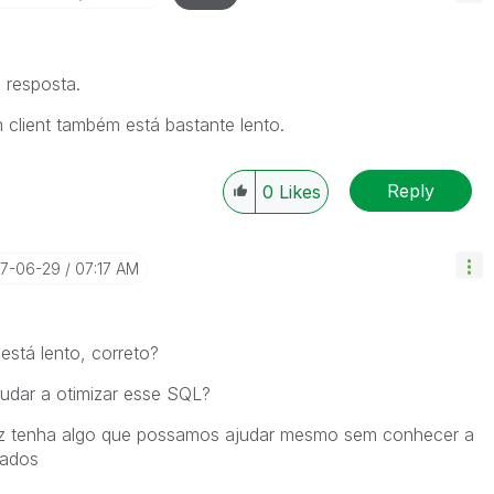
 resposta.
client também está bastante lento.
Reply
0
Likes
17-06-29
07:17 AM
stá lento, correto?
udar a otimizar esse SQL?
vez tenha algo que possamos ajudar mesmo sem conhecer a
dados