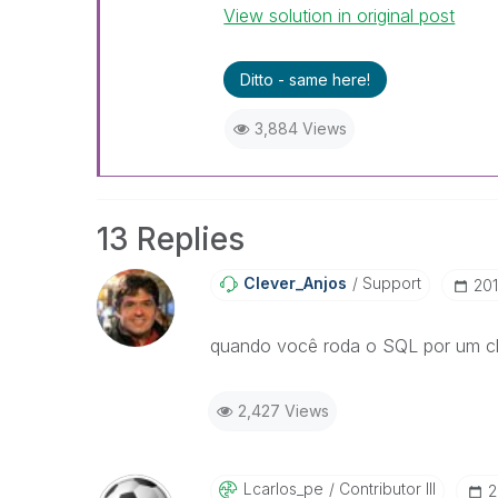
View solution in original post
Ditto - same here!
3,884 Views
13 Replies
Clever_Anjos
Support
‎20
quando você roda o SQL por um cl
2,427 Views
Lcarlos_pe
Contributor III
‎