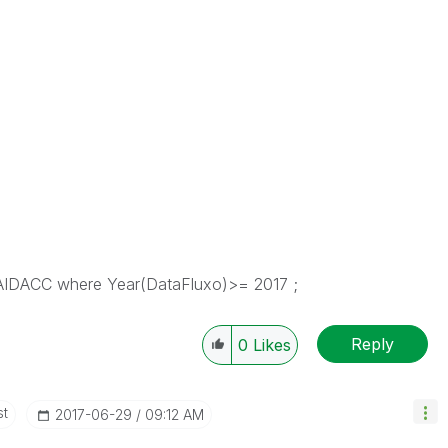
CC where Year(DataFluxo)>= 2017 ;
Reply
0
Likes
st
‎2017-06-29
09:12 AM