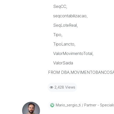
SeqCC,
seqcontabilizacao,
SeqLoteReal,
Tipo,
TipoLancto,
ValorMovimentoTotal,
ValorSaida
FROM DBA.MOVIMENTOBANCOSAIDA
2,428 Views
Mario_sergio_ti
Partner - Speciali