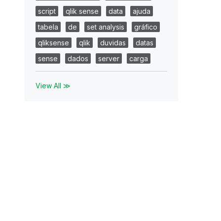
script
qlik sense
data
ajuda
tabela
de
set analysis
gráfico
qliksense
qlik
duvidas
datas
sense
dados
server
carga
View All ≫