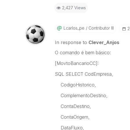
2,427 Views
Lcarlos_pe
Contributor III
‎
In response to
Clever_Anjos
O comando é bem básico:
[MovtoBancarioCC]:
SQL SELECT CodEmpresa,
CodigoHistorico,
ComplementoDestino,
ContaDestino,
ContaOrigem,
DataFluxo,