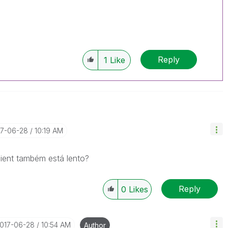
Reply
1
Like
17-06-28
10:19 AM
ient também está lento?
Reply
0
Likes
2017-06-28
10:54 AM
Author