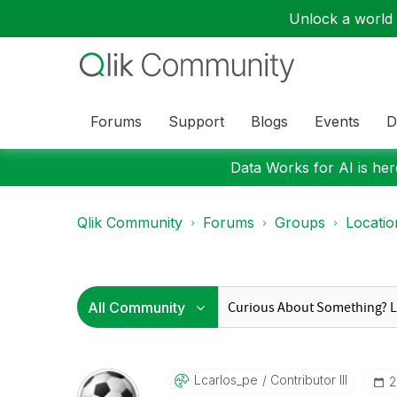
Unlock a world o
Forums
Support
Blogs
Events
D
Data Works for AI is here
Qlik Community
Forums
Groups
Locati
Lcarlos_pe
Contributor III
‎