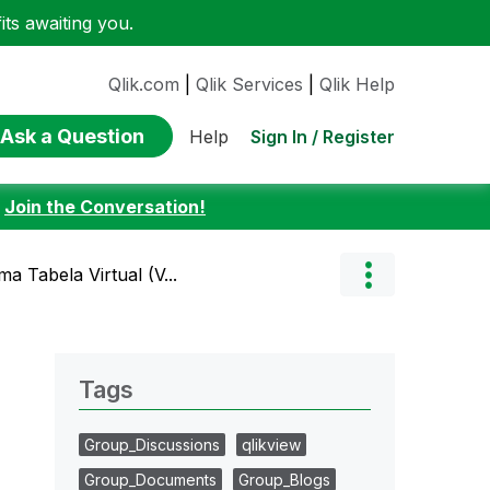
ts awaiting you.
Qlik.com
|
Qlik Services
|
Qlik Help
Ask a Question
Sign In / Register
Help
:
Join the Conversation!
a Tabela Virtual (V...
Tags
Group_Discussions
qlikview
Group_Documents
Group_Blogs