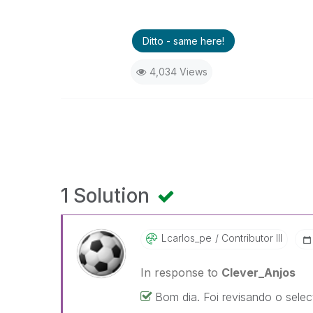
Ditto - same here!
4,034 Views
1 Solution
Lcarlos_pe
Contributor III
In response to
Clever_Anjos
Bom dia. Foi revisando o selec