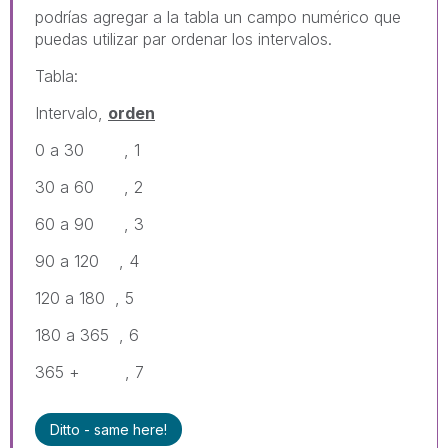
podrías agregar a la tabla un campo numérico que
puedas utilizar par ordenar los intervalos.
Tabla:
Intervalo,
orden
0 a 30 , 1
30 a 60 , 2
60 a 90 , 3
90 a 120 , 4
120 a 180 , 5
180 a 365 , 6
365 + , 7
Ditto - same here!