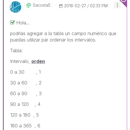
Sacosta5
‎2018-02-27
02:33 PM
Hola...
podrías agregar a la tabla un campo numérico que
puedas utilizar par ordenar los intervalos.
Tabla:
Intervalo,
orden
0 a 30 , 1
30 a 60 , 2
60 a 90 , 3
90 a 120 , 4
120 a 180 , 5
180 a 365 , 6