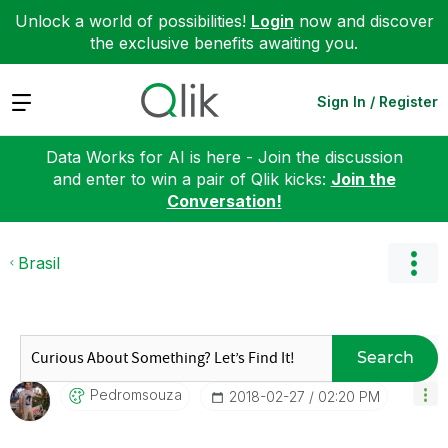
Unlock a world of possibilities!
Login
now and discover
the exclusive benefits awaiting you.
Expand
Sign In / Register
Data Works for AI is here - Join the discussion
and enter to win a pair of Qlik kicks:
Join the
Conversation!
Brasil
Search
Pedromsouza
‎2018-02-27
02:20 PM