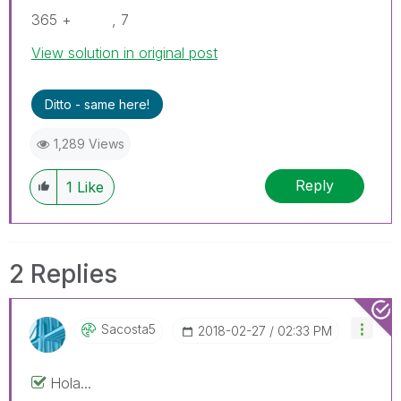
365 + , 7
View solution in original post
Ditto - same here!
1,289 Views
Reply
1
Like
2 Replies
Sacosta5
‎2018-02-27
02:33 PM
Hola...