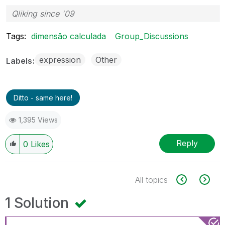
Qliking since '09
Tags:
dimensão calculada
Group_Discussions
expression
Other
Labels
Ditto - same here!
1,395 Views
Reply
0
Likes
All topics
1 Solution