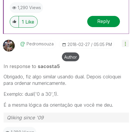
1,290 Views
Reply
1
Like
Pedromsouza
‎2018-02-27
05:05 PM
Author
In response to
sacosta5
Obrigado, fiz algo similar usando dual. Depois coloquei
para ordenar numericamente.
Exemplo: dual('0 a 30',1).
É a mesma lógica da orientação que você me deu.
Qliking since '09