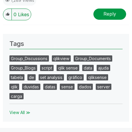
1,289 Views
Reply
0
Likes
Tags
Group_Discussions
qlikview
Group_Documents
Group_Blogs
script
qlik sense
data
ajuda
tabela
de
set analysis
gráfico
qliksense
qlik
duvidas
datas
sense
dados
server
carga
View All ≫