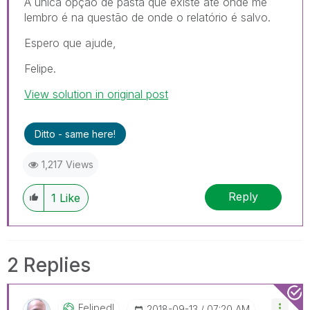
A única opção de pasta que existe até onde me
lembro é na questão de onde o relatório é salvo.
Espero que ajude,
Felipe.
View solution in original post
Ditto - same here!
1,217 Views
Reply
1
Like
2 Replies
Felipedl
‎2018-09-13
07:20 AM