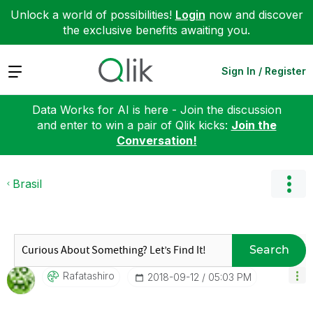
Unlock a world of possibilities!
Login
now and discover
the exclusive benefits awaiting you.
Expand
Sign In / Register
Data Works for AI is here - Join the discussion
and enter to win a pair of Qlik kicks:
Join the
Conversation!
Brasil
Search
Rafatashiro
‎2018-09-12
05:03 PM