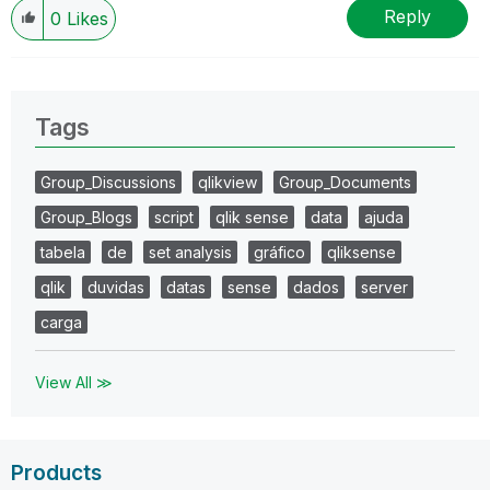
Reply
0
Likes
Tags
Group_Discussions
qlikview
Group_Documents
Group_Blogs
script
qlik sense
data
ajuda
tabela
de
set analysis
gráfico
qliksense
qlik
duvidas
datas
sense
dados
server
carga
View All ≫
Products