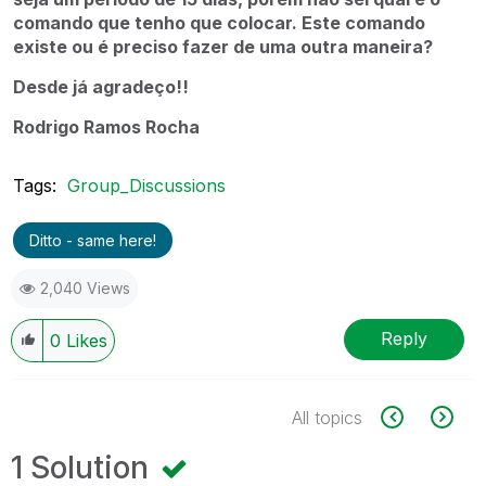
comando que tenho que colocar. Este comando
existe ou é preciso fazer de uma outra maneira?
Desde já agradeço!!
Rodrigo Ramos Rocha
Tags:
Group_Discussions
Ditto - same here!
2,040 Views
Reply
0
Likes
All topics
1 Solution