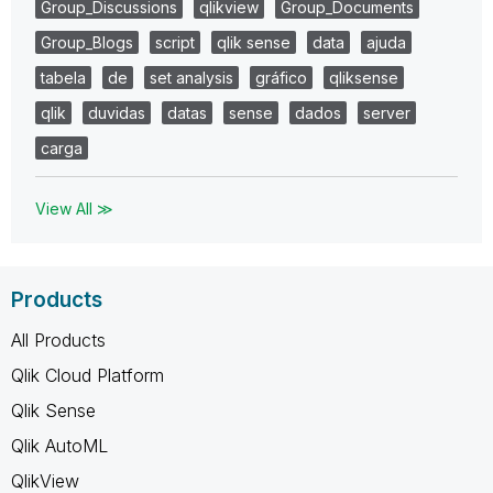
Group_Discussions
qlikview
Group_Documents
Group_Blogs
script
qlik sense
data
ajuda
tabela
de
set analysis
gráfico
qliksense
qlik
duvidas
datas
sense
dados
server
carga
View All ≫
Products
All Products
Qlik Cloud Platform
Qlik Sense
Qlik AutoML
QlikView