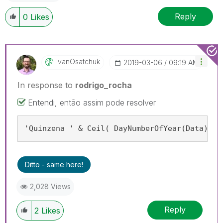
Reply
0
Likes
IvanOsatchuk
‎2019-03-06
09:19 AM
In response to
rodrigo_rocha
Entendi, então assim pode resolver
'Quinzena ' & Ceil( DayNumberOfYear(Data) / 
Ditto - same here!
2,028 Views
Reply
2
Likes