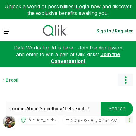
Unlock a world of possibilities!
Login
now and discover
the exclusive benefits awaiting you.
Expand
Sign In / Register
Data Works for AI is here - Join the discussion
and enter to win a pair of Qlik kicks:
Join the
Conversation!
Brasil
Search
Rodrigo_rocha
‎2019-03-06
07:54 AM