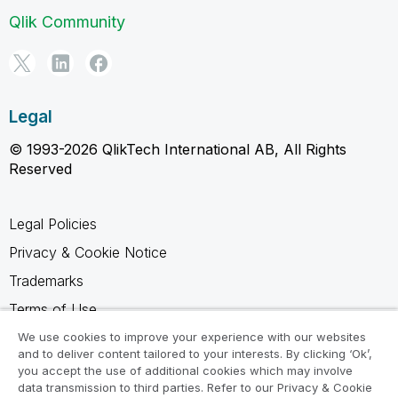
Qlik Community
Legal
© 1993-2026 QlikTech International AB, All Rights
Reserved
Legal Policies
Privacy & Cookie Notice
Trademarks
Terms of Use
Legal Agreements
We use cookies to improve your experience with our websites
and to deliver content tailored to your interests. By clicking ‘Ok’,
Product Terms
you accept the use of additional cookies which may involve
data transmission to third parties. Refer to our Privacy & Cookie
Do not share my info