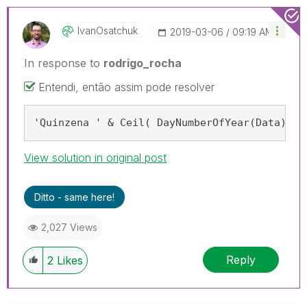
IvanOsatchuk
‎2019-03-06
09:19 AM
In response to
rodrigo_rocha
Entendi, então assim pode resolver
'Quinzena ' & Ceil( DayNumberOfYear(Data) / 
View solution in original post
Ditto - same here!
2,027 Views
Reply
2
Likes