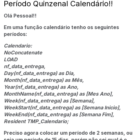
Período Quinzenal Calendário!!
Olá Pessoal!!
Em uma função calendário tenho os seguintes
períodos:
Calendario:
NoConcatenate
LOAD
nf_data_entrega,
Day(nf_data_entrega) as Dia,
Month(nf_data_entrega) as Mês,
Year(nf_data_entrega) as Ano,
MonthName(nf_data_entrega) as [Mes Ano],
Week(nf_data_entrega) as [Semana],
WeekStart(nf_data_entrega) as [Semana Inicio],
WeekEnd(nf_data_entrega) as [Semana Fim],
Resident TMP_Calendario;
Preciso agora colocar um período de 2 semanas, ou
seja um período de 15 dias, porém não sei qual é o