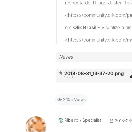
resposta de Thiago Justen Teix
<https://community.qlik.com/p
em
Qlik Brasil
- Visualize a d
<https://community.qlik.com/
Neves
2018-08-31_13-37-20.png
16 KB
2,105 Views
Ribeiro
Specialist
‎2018-08