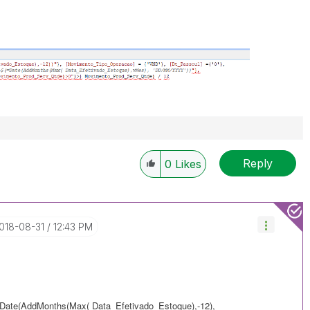
Reply
0
Likes
2018-08-31
12:43 PM
Date(AddMonths(Max( Data_Efetivado_Estoque),-12),