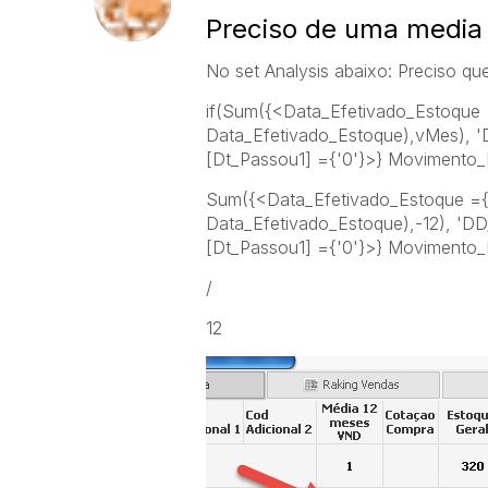
Preciso de uma media
No set Analysis abaixo: Preciso qu
if(Sum({<Data_Efetivado_Estoqu
Data_Efetivado_Estoque),vMes), 
[Dt_Passou1] ={'0'}>} Movimento_
Sum({<Data_Efetivado_Estoque 
Data_Efetivado_Estoque),-12), 'D
[Dt_Passou1] ={'0'}>} Movimento_
/
12