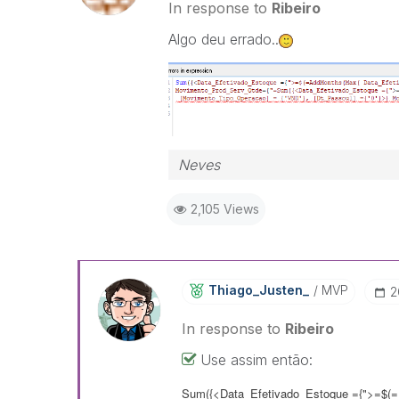
In response to
Ribeiro
Algo deu errado..
Neves
2,105 Views
Thiago_Justen_
MVP
‎
In response to
Ribeiro
Use assim então:
Sum({<Data_Efetivado_Estoque ={">=$(=