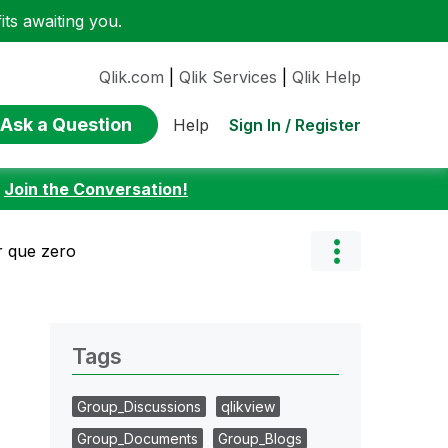
ts awaiting you.
Qlik.com
|
Qlik Services
|
Qlik Help
Ask a Question
Sign In / Register
Help
:
Join the Conversation!
r que zero
Tags
Group_Discussions
qlikview
Group_Documents
Group_Blogs