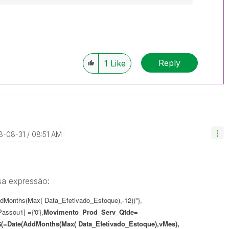
Reply
1
Like
18-08-31
08:51 AM
ssa expressão:
Months(Max( Data_Efetivado_Estoque),-12))"},
assou1] ={'0'},
Movimento_Prod_Serv_Qtde=
(=Date(AddMonths(Max( Data_Efetivado_Estoque),vMes),