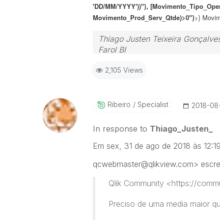
'DD/MM/YYYY'))"}, [Movimento_Tipo_Operac
Movimento_Prod_Serv_Qtde)>0
"}
>} Movim
Thiago Justen Teixeira Gonçalve
Farol BI
WhatsApp: 24 98152-1675
2,105 Views
Skype: justen.thiago
Ribeiro
Specialist
‎2018-08
In response to
Thiago_Justen_
Em sex, 31 de ago de 2018 às 12:19
qcwebmaster@qlikview.com> escre
Qlik Community <https://commu
Preciso de uma media maior q