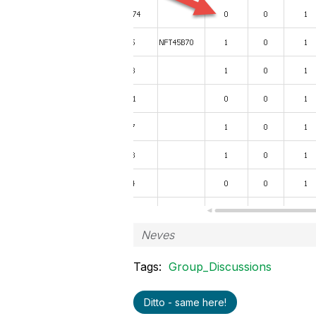
Neves
Tags:
Group_Discussions
Ditto - same here!