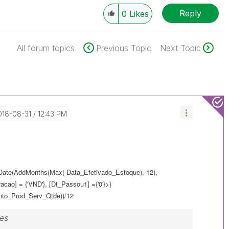
Reply
0
Likes
All forum topics
Previous Topic
Next Topic
2018-08-31
12:43 PM
ate(AddMonths(Max( Data_Efetivado_Estoque),-12),
ao] = {'VND'}, [Dt_Passou1] ={'0'}>}
nto_Prod_Serv_Qtde
))/12
es