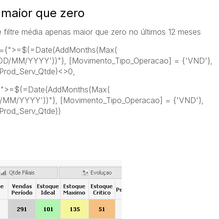
 maior que zero
e filtre média apenas maior que zero no últimos 12 meses
e ={">=$(=Date(AddMonths(Max(
'DD/MM/YYYY'))"}, [Movimento_Tipo_Operacao] = {'VND'},
Prod_Serv_Qtde)<>0,
={">=$(=Date(AddMonths(Max(
D/MM/YYYY'))"}, [Movimento_Tipo_Operacao] = {'VND'},
Prod_Serv_Qtde))