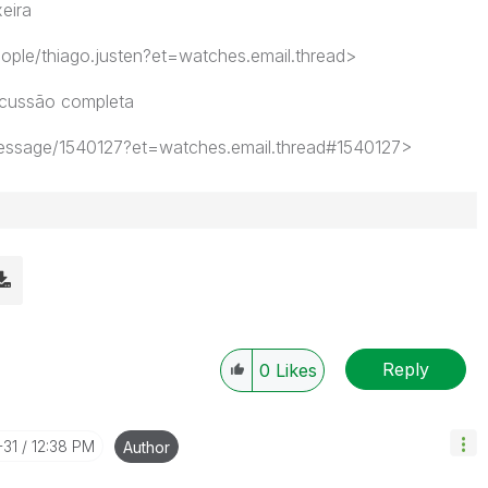
eira
eople/thiago.justen?et=watches.email.thread>
iscussão completa
message/1540127?et=watches.email.thread#1540127>
Reply
0
Likes
-31
12:38 PM
Author