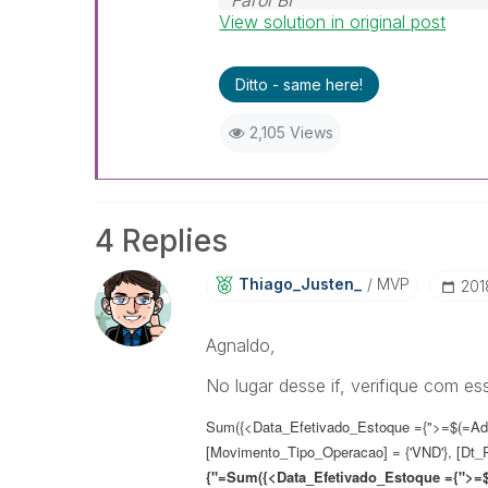
Farol BI
View solution in original post
WhatsApp: 24 98152-1675
Skype: justen.thiago
Ditto - same here!
2,105 Views
4 Replies
Thiago_Justen_
MVP
‎20
Agnaldo,
No lugar desse if, verifique com e
Sum({<Data_Efetivado_Estoque ={">=$(=Add
[Movimento_Tipo_Operacao] = {'VND'}, [Dt_P
{"=
Sum({<Data_Efetivado_Estoque ={">=$