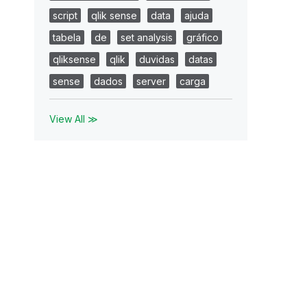
script
qlik sense
data
ajuda
tabela
de
set analysis
gráfico
qliksense
qlik
duvidas
datas
sense
dados
server
carga
View All ≫