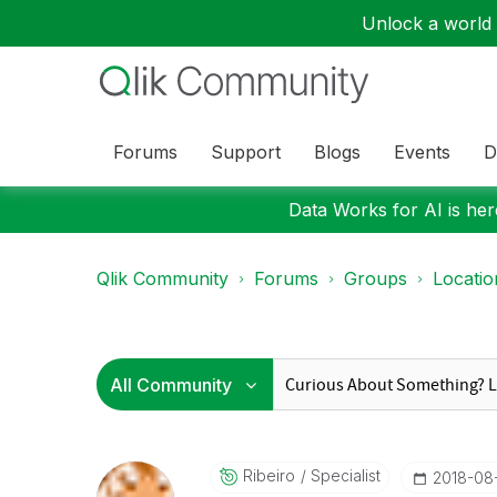
Unlock a world o
Forums
Support
Blogs
Events
D
Data Works for AI is here
Qlik Community
Forums
Groups
Locati
Ribeiro
Specialist
‎2018-08