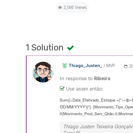
2,146 Views
1 Solution
Thiago_Justen_
MVP
‎
In response to
Ribeiro
Use assim então:
Sum({<Data_Efetivado_Estoque ={">=$(=D
'DD/MM/YYYY'))"}, [Movimento_Tipo_Operac
If(Movimento_Prod_Serv_Qtde>0,
Movime
Thiago Justen Teixeira Gonçalv