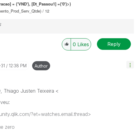
ao] = {'VND'}, [Dt_Passou1] ={'0'}>}
ento_Prod_Serv_Qtde) / 12
s
Reply
0
Likes
-31
12:38 PM
Author
, Thiago Justen Teixeira <
veu:
nity.qlik.com/?et=watches.email.thread>
ue zero