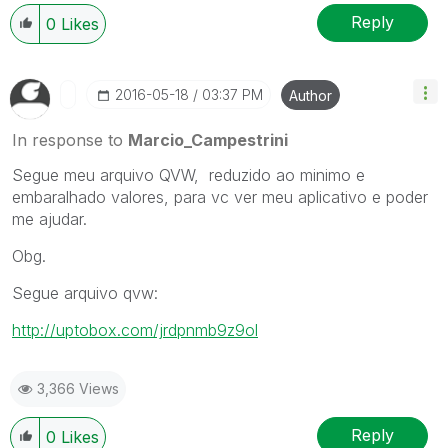
Reply
0
Likes
‎2016-05-18
03:37 PM
Author
In response to
Marcio_Campestrini
Segue meu arquivo QVW, reduzido ao minimo e
embaralhado valores, para vc ver meu aplicativo e poder
me ajudar.
Obg.
Segue arquivo qvw:
http://uptobox.com/jrdpnmb9z9ol
3,366 Views
Reply
0
Likes