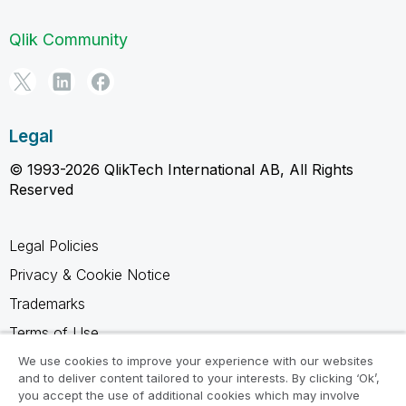
Qlik Community
Legal
© 1993-2026 QlikTech International AB, All Rights
Reserved
Legal Policies
Privacy & Cookie Notice
Trademarks
Terms of Use
Legal Agreements
We use cookies to improve your experience with our websites
and to deliver content tailored to your interests. By clicking ‘Ok’,
Product Terms
you accept the use of additional cookies which may involve