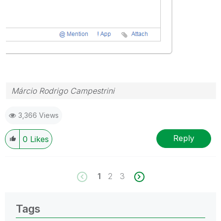
Márcio Rodrigo Campestrini
3,366 Views
Reply
0
Likes
1
2
3
Tags