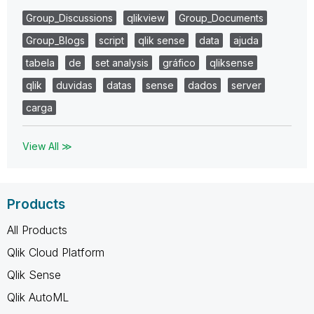
Group_Discussions
qlikview
Group_Documents
Group_Blogs
script
qlik sense
data
ajuda
tabela
de
set analysis
gráfico
qliksense
qlik
duvidas
datas
sense
dados
server
carga
View All ≫
Products
All Products
Qlik Cloud Platform
Qlik Sense
Qlik AutoML