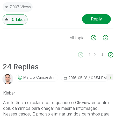
7,007 Views
Reply
0
Likes
All topics
1
2
3
24 Replies
Marcio_Campestr
Ini
‎2016-05-18
02:54 PM
Kleber
A referência circular ocorre quando o Qlikview encontra
dois caminhos para chegar na mesma informação.
Nesses casos, É preciso eliminar um dos caminhos para