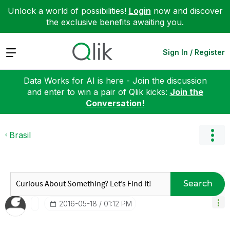
Unlock a world of possibilities!
Login
now and discover
the exclusive benefits awaiting you.
Expand
Sign In / Register
Data Works for AI is here - Join the discussion
and enter to win a pair of Qlik kicks:
Join the
Conversation!
Brasil
Search
‎2016-05-18
01:12 PM