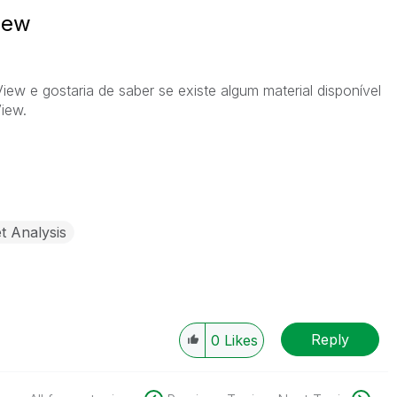
iew
ew e gostaria de saber se existe algum material disponível
iew.
t Analysis
Reply
0
Likes