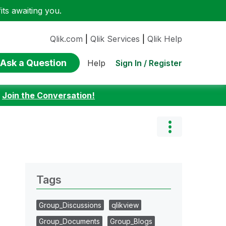
ts awaiting you.
Qlik.com
|
Qlik Services
|
Qlik Help
Ask a Question
Sign In / Register
Help
:
Join the Conversation!
Tags
Group_Discussions
qlikview
Group_Documents
Group_Blogs