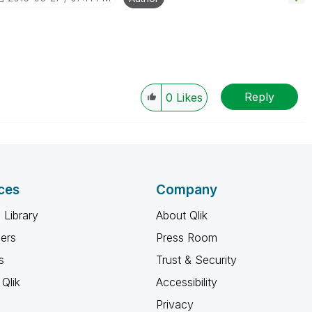
Reply
0
Likes
ces
Company
 Library
About Qlik
ners
Press Room
s
Trust & Security
Qlik
Accessibility
Privacy