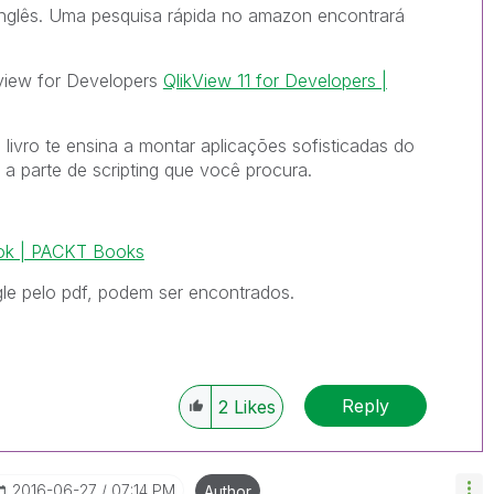
inglês. Uma pesquisa rápida no amazon encontrará
view for Developers
QlikView 11 for Developers |
livro te ensina a montar aplicações sofisticadas do
a parte de scripting que você procura.
ook | PACKT Books
le pelo pdf, podem ser encontrados.
Reply
2
Likes
‎2016-06-27
07:14 PM
Author