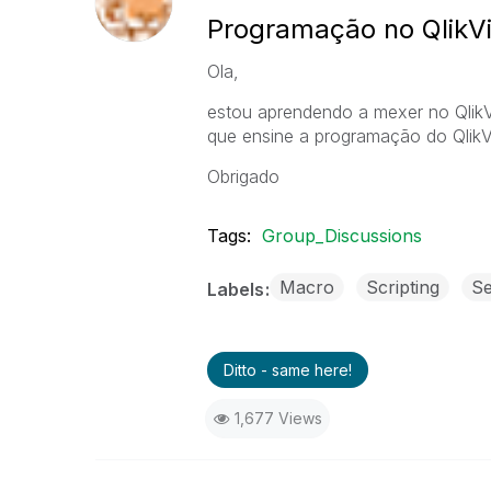
Programação no QlikV
Ola,
estou aprendendo a mexer no QlikVi
que ensine a programação do QlikV
Obrigado
Tags:
Group_Discussions
Macro
Scripting
Se
Labels
Ditto - same here!
1,677 Views