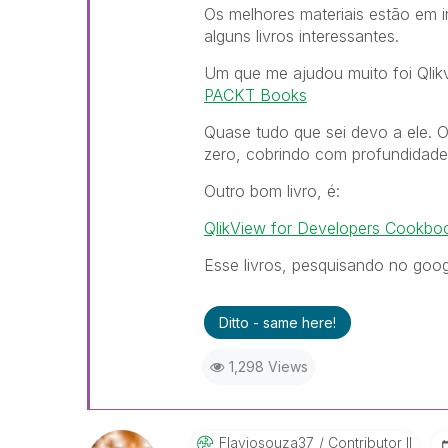
Os melhores materiais estão em 
alguns livros interessantes.
Um que me ajudou muito foi Qlik
PACKT Books
Quase tudo que sei devo a ele. O 
zero, cobrindo com profundidade 
Outro bom livro, é:
QlikView for Developers Cookb
Esse livros, pesquisando no goog
Ditto - same here!
1,298 Views
Flaviosouza37
Contributor II