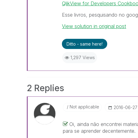
QlikView for Developers Cookbo
Esse livros, pesquisando no goog
View solution in original post
Ditto - same here!
1,297 Views
2 Replies
Not applicable
‎2016-06-27
Oi, ainda não encontrei mater
para se aprender decentemente.