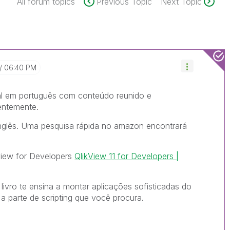
All forum topics
Previous Topic
Next Topic
06:40 PM
ial em português com conteúdo reunido e
entemente.
inglês. Uma pesquisa rápida no amazon encontrará
view for Developers
QlikView 11 for Developers |
livro te ensina a montar aplicações sofisticadas do
a parte de scripting que você procura.