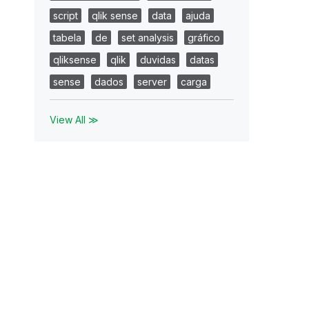
script
qlik sense
data
ajuda
tabela
de
set analysis
gráfico
qliksense
qlik
duvidas
datas
sense
dados
server
carga
View All ≫