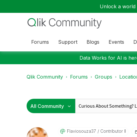
Unlock a world o
Forums
Support
Blogs
Events
D
Data Works for AI is here
Qlik Community
Forums
Groups
Locati
Flaviosouza37
Contributor II