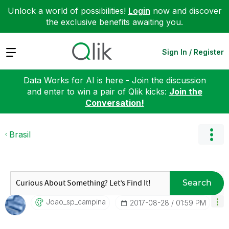
Unlock a world of possibilities!
Login
now and discover
the exclusive benefits awaiting you.
Expand
Sign In / Register
Data Works for AI is here - Join the discussion
and enter to win a pair of Qlik kicks:
Join the
Conversation!
Brasil
Search
Joao_sp_campina
‎2017-08-28
01:59 PM