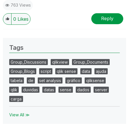
763 Views
Reply
0
Likes
Tags
Group_Discussions
qlikview
Group_Documents
Group_Blogs
script
qlik sense
data
ajuda
tabela
de
set analysis
gráfico
qliksense
qlik
duvidas
datas
sense
dados
server
carga
View All ≫