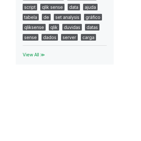
script
qlik sense
data
ajuda
tabela
de
set analysis
gráfico
qliksense
qlik
duvidas
datas
sense
dados
server
carga
View All ≫