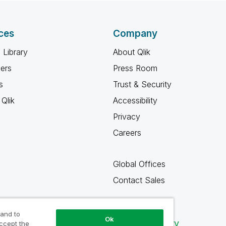
ces
Company
 Library
About Qlik
ners
Press Room
s
Trust & Security
Qlik
Accessibility
Privacy
Careers
Global Offices
Contact Sales
 and to
Ok
Qlik Community
accept the