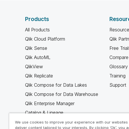
Products
Resour
All Products
Resource
Qlik Cloud Platform
Qlik Part
Qlik Sense
Free Trial
Qlik AutoML
Compare 
QlikView
Glossary
Qlik Replicate
Training
Qlik Compose for Data Lakes
Support
Qlik Compose for Data Warehouse
Qlik Enterprise Manager
Catalog & Lineage
Qlik Gold Client
We use cookies to improve your experience with our websites
deliver content tailored to your interests. By clicking ‘Ok’, you 