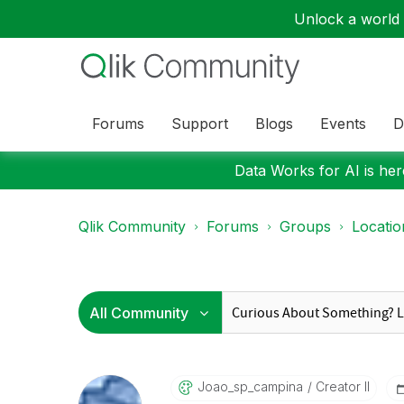
Unlock a world o
Forums
Support
Blogs
Events
D
Data Works for AI is here
Qlik Community
Forums
Groups
Locati
Joao_sp_campina
Creator II