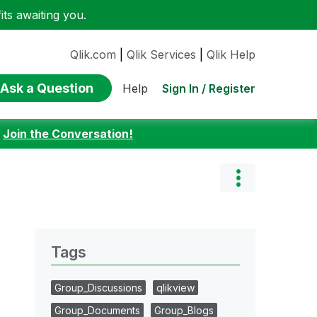
ts awaiting you.
Qlik.com
|
Qlik Services
|
Qlik Help
Ask a Question
Sign In / Register
Help
:
Join the Conversation!
Tags
Group_Discussions
qlikview
Group_Documents
Group_Blogs