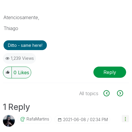
Atenciosamente,
Thiago
Ditto - same here!
1,239 Views
Reply
0
Likes
All topics
1 Reply
RafaMartins
‎2021-06-08
02:34 PM