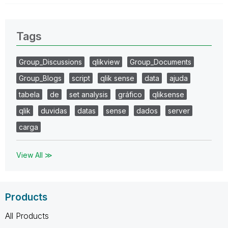
Tags
Group_Discussions
qlikview
Group_Documents
Group_Blogs
script
qlik sense
data
ajuda
tabela
de
set analysis
gráfico
qliksense
qlik
duvidas
datas
sense
dados
server
carga
View All ≫
Products
All Products