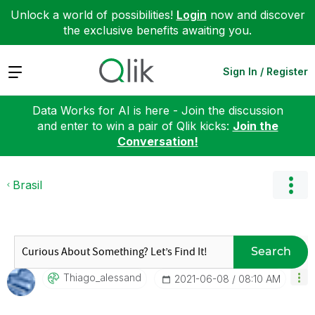
Unlock a world of possibilities!
Login
now and discover
the exclusive benefits awaiting you.
Expand
Sign In / Register
Data Works for AI is here - Join the discussion
and enter to win a pair of Qlik kicks:
Join the
Conversation!
Brasil
Search
Thiago_alessand
‎2021-06-08
08:10 AM