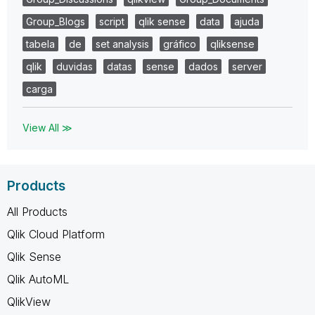
Group_Blogs
script
qlik sense
data
ajuda
tabela
de
set analysis
gráfico
qliksense
qlik
duvidas
datas
sense
dados
server
carga
View All ≫
Products
All Products
Qlik Cloud Platform
Qlik Sense
Qlik AutoML
QlikView