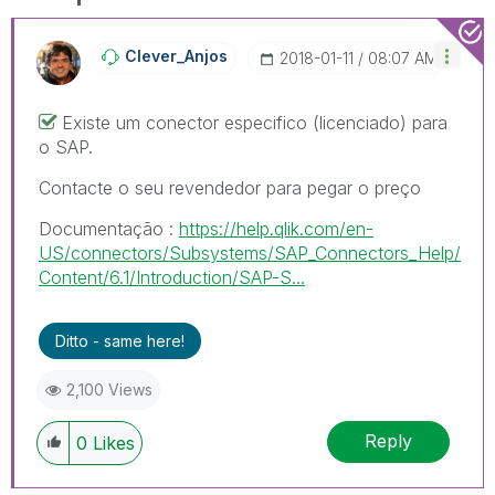
Clever_Anjos
‎2018-01-11
08:07 AM
Existe um conector especifico (licenciado) para
o SAP.
Contacte o seu revendedor para pegar o preço
Documentação :
https://help.qlik.com/en-
US/connectors/Subsystems/SAP_Connectors_Help/
Content/6.1/Introduction/SAP-S...
Ditto - same here!
2,100 Views
Reply
0
Likes