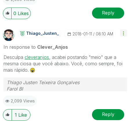
Reply
0
Likes
Thiago_Justen_
‎2018-01-11
08:10 AM
In response to
Clever_Anjos
Desculpa
cleveranjos
‌, acabei postando "meio" que a
mesma ciosa que você abaixo. Você, como sempre, foi
mais rápido.
Thiago Justen Teixeira Gonçalves
Farol BI
WhatsApp: 24 98152-1675
2,099 Views
Skype: justen.thiago
Reply
1
Like