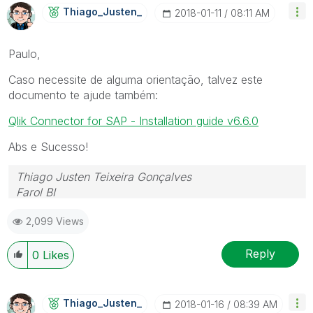
Thiago_Justen_
‎2018-01-11
08:11 AM
Paulo,
Caso necessite de alguma orientação, talvez este
documento te ajude também:
Qlik Connector for SAP - Installation guide v6.6.0
Abs e Sucesso!
Thiago Justen Teixeira Gonçalves
Farol BI
WhatsApp: 24 98152-1675
2,099 Views
Skype: justen.thiago
Reply
0
Likes
Thiago_Justen_
‎2018-01-16
08:39 AM