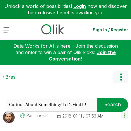
Unlock a world of possibilities!
Login
now and discover
the exclusive benefits awaiting you.
Expand
Sign In / Register
Data Works for AI is here - Join the discussion
and enter to win a pair of Qlik kicks:
Join the
Conversation!
Brasil
Search
Paulinhok14
‎2018-01-11
07:53 AM