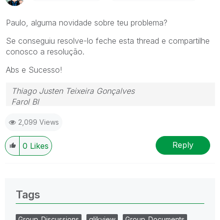
Paulo, alguma novidade sobre teu problema?
Se conseguiu resolve-lo feche esta thread e compartilhe
conosco a resolução.
Abs e Sucesso!
Thiago Justen Teixeira Gonçalves
Farol BI
WhatsApp: 24 98152-1675
2,099 Views
Skype: justen.thiago
Reply
0
Likes
Tags
Group_Discussions
qlikview
Group_Documents