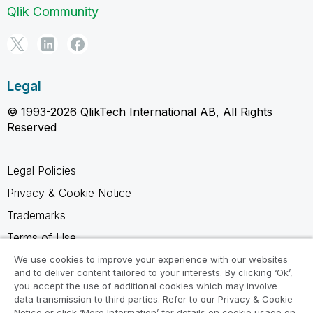
Qlik Community
Legal
© 1993-2026 QlikTech International AB, All Rights
Reserved
Legal Policies
Privacy & Cookie Notice
Trademarks
Terms of Use
Legal Agreements
We use cookies to improve your experience with our websites
and to deliver content tailored to your interests. By clicking ‘Ok’,
Product Terms
you accept the use of additional cookies which may involve
data transmission to third parties. Refer to our Privacy & Cookie
Do not share my info
Notice or click ‘More Information’ for details on cookie usage on