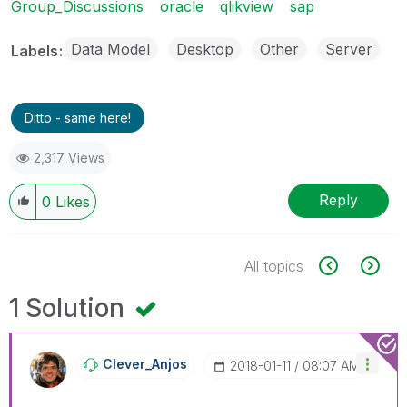
Group_Discussions
oracle
qlikview
sap
Data Model
Desktop
Other
Server
Labels
Ditto - same here!
2,317 Views
Reply
0
Likes
All topics
1 Solution
Clever_Anjos
‎2018-01-11
08:07 AM