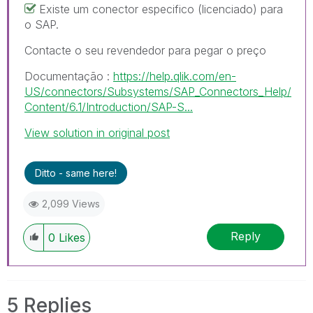
Existe um conector especifico (licenciado) para
o SAP.
Contacte o seu revendedor para pegar o preço
Documentação :
https://help.qlik.com/en-
US/connectors/Subsystems/SAP_Connectors_Help/
Content/6.1/Introduction/SAP-S...
View solution in original post
Ditto - same here!
2,099 Views
Reply
0
Likes
5 Replies