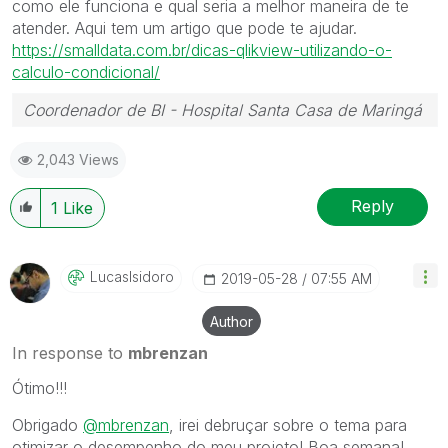
como ele funciona e qual seria a melhor maneira de te
atender. Aqui tem um artigo que pode te ajudar.
https://smalldata.com.br/dicas-qlikview-utilizando-o-
calculo-condicional/
Coordenador de BI - Hospital Santa Casa de Maringá
2,043 Views
Reply
1
Like
LucasIsidoro
‎2019-05-28
07:55 AM
Author
In response to
mbrenzan
Ótimo!!!
Obrigado
@mbrenzan
, irei debruçar sobre o tema para
otimizar o desempenho do meu projeto! Boa semana!