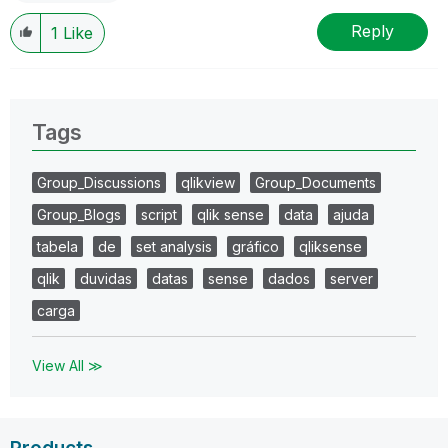
Reply
1
Like
Tags
Group_Discussions
qlikview
Group_Documents
Group_Blogs
script
qlik sense
data
ajuda
tabela
de
set analysis
gráfico
qliksense
qlik
duvidas
datas
sense
dados
server
carga
View All ≫