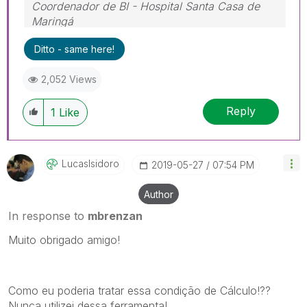
Coordenador de BI - Hospital Santa Casa de
Maringá
Ditto - same here!
2,052 Views
Reply
1
Like
LucasIsidoro
‎2019-05-27
07:54 PM
Author
In response to
mbrenzan
Muito obrigado amigo!
Como eu poderia tratar essa condição de Cálculo!??
Nunca utilizei dessa ferramenta!