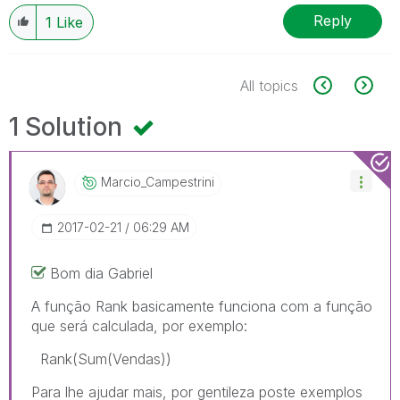
Reply
1
Like
All topics
1 Solution
Marcio_Campestr
Ini
‎2017-02-21
06:29 AM
Bom dia Gabriel
A função Rank basicamente funciona com a função
que será calculada, por exemplo:
Rank(Sum(Vendas))
Para lhe ajudar mais, por gentileza poste exemplos