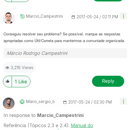
Marcio_Campestr
Ini
‎2017-05-24
02:11 PM
Conseguiu resolver seu problema? Se possível, marque as respostas
apropriadas como Útil/Correta para mantermos a comuniade organizada.
Márcio Rodrigo Campestrini
3,216 Views
Reply
1
Like
Mario_sergio_ti
‎2017-05-24
02:30 PM
In response to
Marcio_Campestrini
Referência (Tópicos 2.3 e 2.4):
Manual do