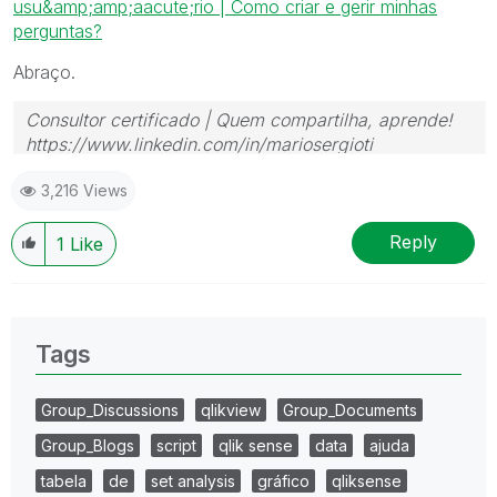
usu&amp;amp;aacute;rio | Como criar e gerir minhas
perguntas?
Abraço.
Consultor certificado | Quem compartilha, aprende!
https://www.linkedin.com/in/mariosergioti
3,216 Views
Reply
1
Like
Tags
Group_Discussions
qlikview
Group_Documents
Group_Blogs
script
qlik sense
data
ajuda
tabela
de
set analysis
gráfico
qliksense