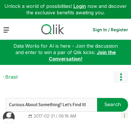
Unlock a world of possibilities!
Login
now and discover
the exclusive benefits awaiting you.
Expand
Sign In / Register
Data Works for AI is here - Join the discussion
and enter to win a pair of Qlik kicks:
Join the
Conversation!
Brasil
Search
‎2017-02-21
06:18 AM