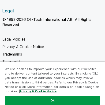
Legal
© 1993-2026 QlikTech International AB, All Rights
Reserved
Legal Policies
Privacy & Cookie Notice
Trademarks
Terms of Use
Legal Agreements
We use cookies to improve your experience with our websites
and to deliver content tailored to your interests. By clicking ‘Ok’,
Product Terms
you accept the use of additional cookies which may involve
data transmission to third parties. Refer to our Privacy & Cookie
Do not share my info
Notice or click ‘More Information’ for details on cookie usage on
our sites.
Privacy & Cookie Notice
Ok